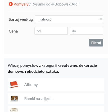
Pomysły
/ Rysunki od @BobowskiART
Sortuj według
Cena
Filtruj
Więcej pomysłow z kategorii
kreatywne,
dekoracje
domowe,
rękodzieło,
sztuka:
Albumy
Ramki na zdjęcia