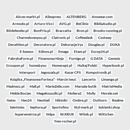
Akces-markt.pl
Aliexpress
ALTENBERG
Answear.com
Armodo.pl
Arturo Vicci
AVG.pl
BeClinic
BibliaAudio.pl
Bitdefender.pl
BonPrix.pl
Braccatta
Bron.pl
Brooks-running.pl
Charmelovesyou.pl
Clatronic.pl
Coffeedesk
Costway
Decathlon.pl
Decoratore.pl
Dekoracje irys
Douglas.pl
DUKA
E-baseus
Edinos.pl
Emaga
Etam.pl
Europ24.pl
FabrykaForm.pl
Finansowy Ninja
Furnigo.pl
G DATA
Genesis
Groupon.pl
home&you
Homecept.pl
Hultaj Polski
Hyperbook.pl
Intersport
Jegoszafa.pl
Kazar CPS
Komputronik.pl
Książka „Finansowa Forteca” - Marcin Iwuć
Lancerto
Limango.pl
Madnezz.pl
Mall.pl
MarieZelie.com
Marsala-butik
MatrixMedia
Meble Bocian
MegaKoszulki.pl
Moliera2
Molly
Morele.net
Natec
Neo24
NeoNail
Nikiniki
Ombre.pl
Outhorn
Realme
Saintmiss
Sephora.pl
Sportofino
Styl-mark.pl
Sukienki.shop
Superwnetrze.pl
Velpa
W.KRUK
Witek.pl
Wittchen
Yves-rocher.pl