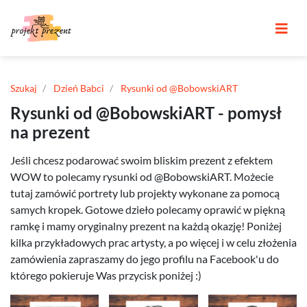
Szukaj
Dzień Babci
Rysunki od @BobowskiART
Rysunki od @BobowskiART - pomysł
na prezent
Jeśli chcesz podarować swoim bliskim prezent z efektem
WOW to polecamy rysunki od @BobowskiART. Możecie
tutaj zamówić portrety lub projekty wykonane za pomocą
samych kropek. Gotowe dzieło polecamy oprawić w piękną
ramkę i mamy oryginalny prezent na każdą okazję! Poniżej
kilka przykładowych prac artysty, a po więcej i w celu złożenia
zamówienia zapraszamy do jego profilu na Facebook'u do
którego pokieruje Was przycisk poniżej :)