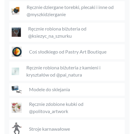
Ręcznie dziergane torebki, plecaki i inne od
@myszkidzierganie
Ręcznie robiona biżuteria od
@ksiezyc_na_sznurku
Coś słodkiego od Pastry Art Boutique
Ręcznie robiona biżuteria z kamieni i
kryształów od @pai_natura
Modele do sklejania
Ręcznie zdobione kubki od
@politova_artwork
Stroje karnawałowe