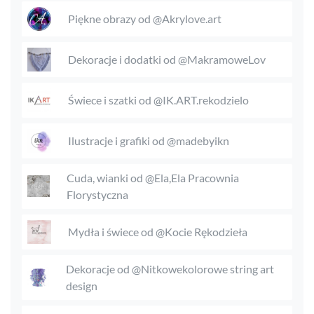
Piękne obrazy od @Akrylove.art
Dekoracje i dodatki od @MakramoweLov
Świece i szatki od @IK.ART.rekodzielo
Ilustracje i grafiki od @madebyikn
Cuda, wianki od @Ela,Ela Pracownia
Florystyczna
Mydła i świece od @Kocie Rękodzieła
Dekoracje od @Nitkowekolorowe string art
design