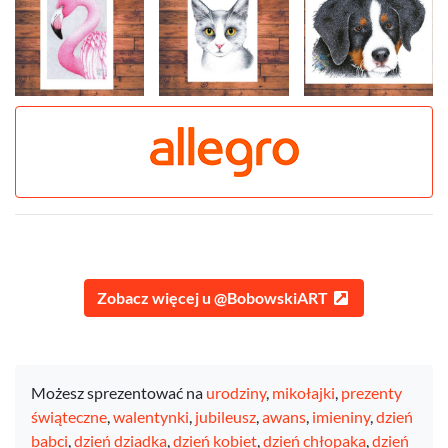
Zobacz więcej u @BobowskiART
Możesz sprezentować na
urodziny
,
mikołajki
,
prezenty
świąteczne
,
walentynki
,
jubileusz
,
awans
,
imieniny
,
dzień
babci
,
dzień dziadka
,
dzień kobiet
,
dzień chłopaka
,
dzień