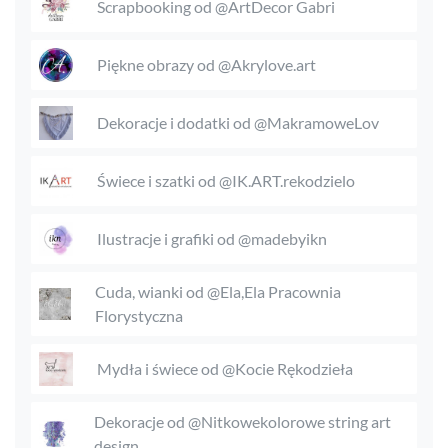
Scrapbooking od @ArtDecor Gabri
Piękne obrazy od @Akrylove.art
Dekoracje i dodatki od @MakramoweLov
Świece i szatki od @IK.ART.rekodzielo
Ilustracje i grafiki od @madebyikn
Cuda, wianki od @Ela,Ela Pracownia
Florystyczna
Mydła i świece od @Kocie Rękodzieła
Dekoracje od @Nitkowekolorowe string art
design