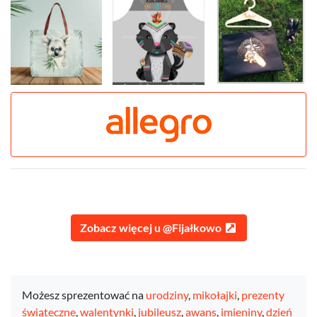
Zobacz więcej u @Fijałkowo
Możesz sprezentować na
urodziny
,
mikołajki
,
prezenty
świąteczne
,
walentynki
,
jubileusz
,
awans
,
imieniny
,
dzień