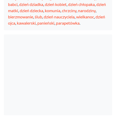
babci
,
dzień dziadka
,
dzień kobiet
,
dzień chłopaka
,
dzień
matki
,
dzień dziecka
,
komunia
,
chrzciny
,
narodziny
,
bierzmowanie
,
ślub
,
dzień nauczyciela
,
wielkanoc
,
dzień
ojca
,
kawalerski
,
panieński
,
parapetówka
.