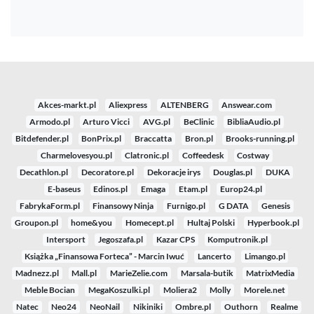
Akces-markt.pl
Aliexpress
ALTENBERG
Answear.com
Armodo.pl
Arturo Vicci
AVG.pl
BeClinic
BibliaAudio.pl
Bitdefender.pl
BonPrix.pl
Braccatta
Bron.pl
Brooks-running.pl
Charmelovesyou.pl
Clatronic.pl
Coffeedesk
Costway
Decathlon.pl
Decoratore.pl
Dekoracje irys
Douglas.pl
DUKA
E-baseus
Edinos.pl
Emaga
Etam.pl
Europ24.pl
FabrykaForm.pl
Finansowy Ninja
Furnigo.pl
G DATA
Genesis
Groupon.pl
home&you
Homecept.pl
Hultaj Polski
Hyperbook.pl
Intersport
Jegoszafa.pl
Kazar CPS
Komputronik.pl
Książka „Finansowa Forteca” - Marcin Iwuć
Lancerto
Limango.pl
Madnezz.pl
Mall.pl
MarieZelie.com
Marsala-butik
MatrixMedia
Meble Bocian
MegaKoszulki.pl
Moliera2
Molly
Morele.net
Natec
Neo24
NeoNail
Nikiniki
Ombre.pl
Outhorn
Realme