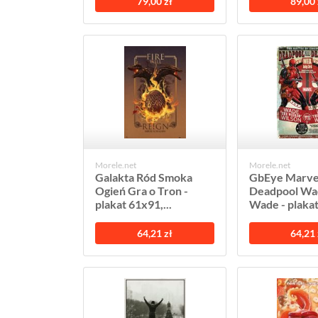
79,00 zł
89,00 
Morele.net
Morele.net
Galakta Ród Smoka
GbEye Marve
Ogień Gra o Tron -
Deadpool Wa
plakat 61x91,...
Wade - plakat
64,21 zł
64,21 