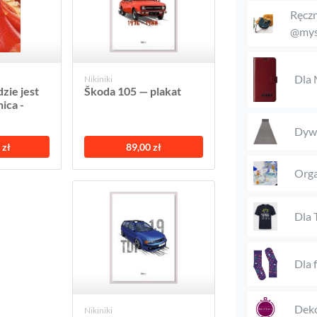
Ręczn
@mys
Dla
Nikiniki
zie jest
Škoda 105 — plakat
ica -
Dyw
 zł
89,00 zł
Orga
Dla 
Dla 
Deko
Nikiniki