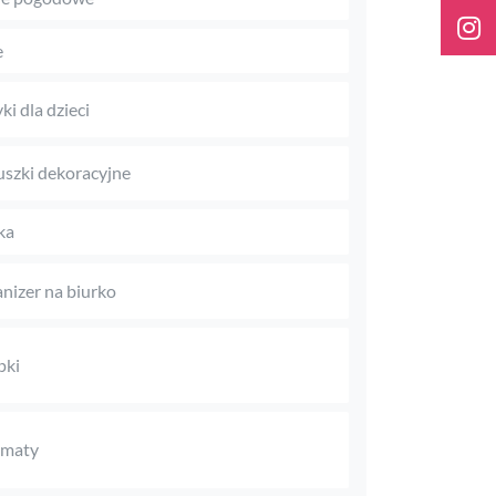
e
ki dla dzieci
szki dekoracyjne
ka
nizer na biurko
pki
omaty