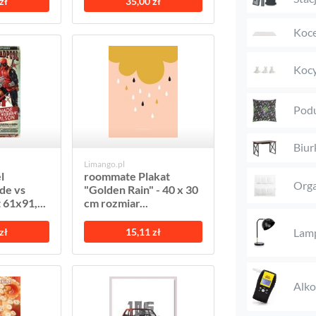
zł
35,00 zł
Koc
Kocy
Podu
Biur
Limango.pl
l
roommate Plakat
Orga
de vs
"Golden Rain" - 40 x 30
 61x91,...
cm rozmiar...
Lam
zł
15,11 zł
Alk