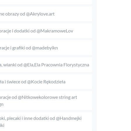
ne obrazy od @Akrylove.art
racje i dodatki od @MakramoweLov
tracje i grafiki od @madebyikn
, wianki od @Ela,Ela Pracownia Florystyczna
a i świece od @Kocie Rękodzieła
racje od @Nitkowekolorowe string art
gn
bki, plecaki i inne dodatki od @Handmejki
ki