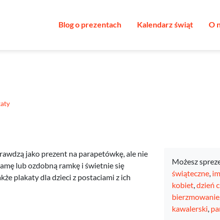
Blog o prezentach
Kalendarz świąt
O 
katy
sprawdzą jako prezent na parapetówkę, ale nie
Możesz sprez
ramę lub ozdobną ramkę i świetnie się
świąteczne
,
im
kże plakaty dla dzieci z postaciami z ich
kobiet
,
dzień 
bierzmowanie
kawalerski
,
pa