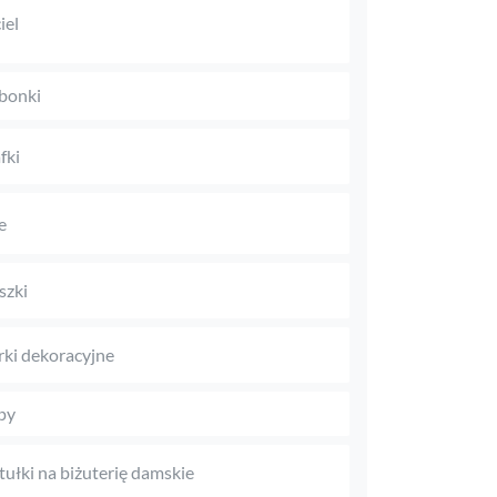
iel
bonki
fki
e
szki
rki dekoracyjne
py
tułki na biżuterię damskie