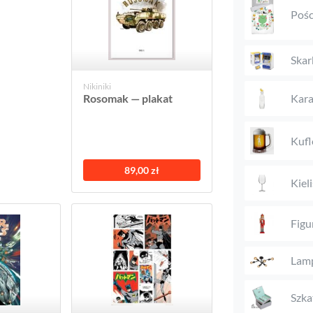
Pośc
Skar
Nikiniki
Kara
Rosomak — plakat
Kufl
89,00 zł
Kieli
Figu
Lam
Szka