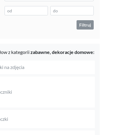
Filtruj
ow z kategorii
zabawne,
dekoracje domowe:
i na zdjęcia
czniki
czki