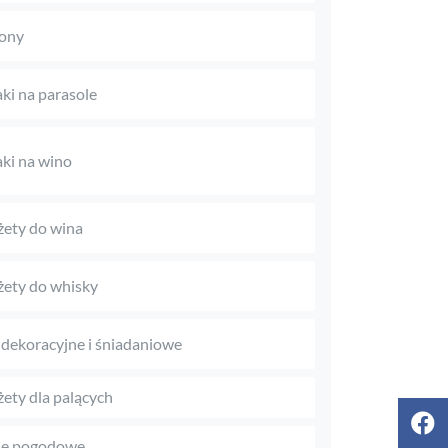
ony
aki na parasole
aki na wino
ety do wina
ety do whisky
 dekoracyjne i śniadaniowe
ety dla palących
je pogodowe