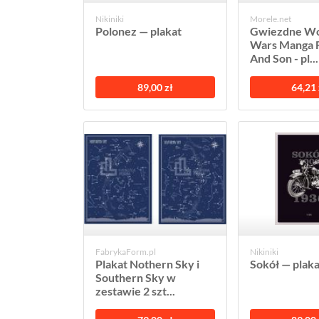
Nikiniki
Morele.net
Polonez — plakat
Gwiezdne Wo
Wars Manga 
And Son - pl...
89,00 zł
64,21 
FabrykaForm.pl
Nikiniki
Plakat Nothern Sky i
Sokół — plaka
Southern Sky w
zestawie 2 szt...