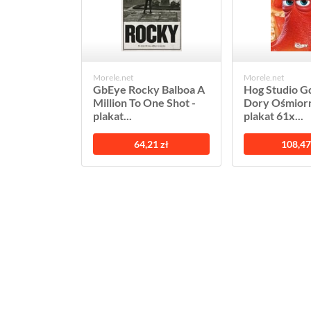
Morele.net
Morele.net
GbEye Rocky Balboa A
Hog Studio Gd
Million To One Shot -
Dory Ośmiorn
plakat...
plakat 61x...
64,21 zł
108,47