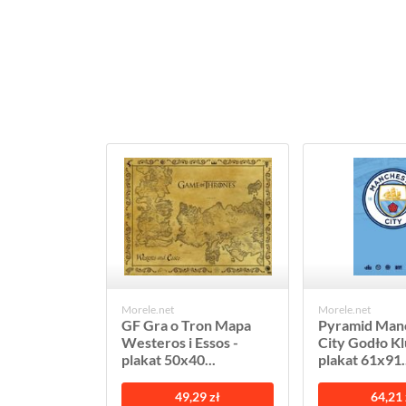
Morele.net
Morele.net
GF Gra o Tron Mapa
Pyramid Man
Westeros i Essos -
City Godło Kl
plakat 50x40...
plakat 61x91..
49,29 zł
64,21 