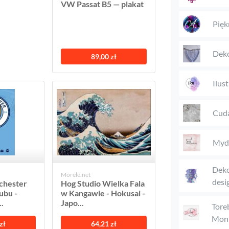
VW Passat B5 — plakat
Pięk
Deko
89,00 zł
Ilus
Cuda
Mydł
Deko
Morele.net
desi
chester
Hog Studio Wielka Fala
ubu -
w Kangawie - Hokusai -
.
Japo...
Tore
Moni
zł
64,21 zł