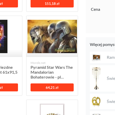
zł
151,18 zł
Cena
Więcej pomysł
Ramk
Morele.net
wiezdne
Pyramid Star Wars The
at 61x91,5
Mandalorian
Bohaterowie - pl...
Świe
zł
64,21 zł
Świe