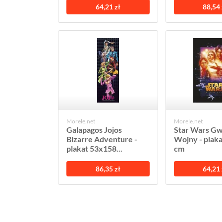
64,21 zł
88,54 
Morele.net
Morele.net
Galapagos Jojos
Star Wars G
Bizarre Adventure -
Wojny - plak
plakat 53x158...
cm
86,35 zł
64,21 