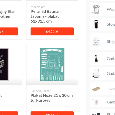
Morele.net
Waz
jny Star
Pyramid Batman
Father
Japonia - plakat
61x91,5 cm
Stoj
zł
64,21 zł
Stoj
Gadż
Gadż
Tace
FabrykaForm.pl
t
Plakat Noże 21 x 30 cm
turkusowy
Gadż
Stac