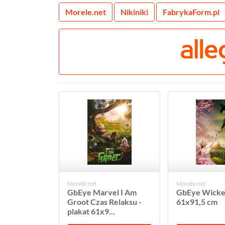
Morele.net
Nikiniki
FabrykaForm.pl
Morele.net
Morele.net
GbEye Marvel I Am
GbEye Wicked
Groot Czas Relaksu -
61x91,5 cm
plakat 61x9...