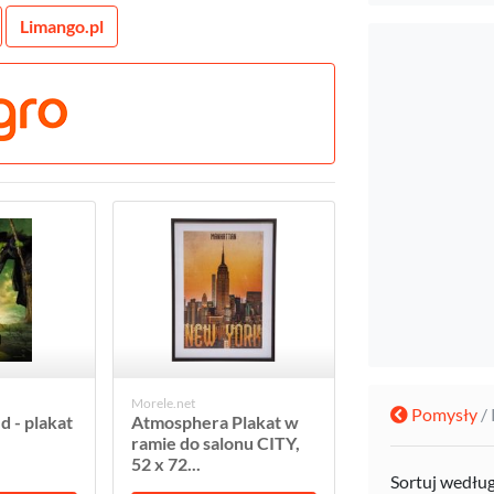
Limango.pl
Morele.net
Pomysły
/
 - plakat
Atmosphera Plakat w
ramie do salonu CITY,
52 x 72...
Sortuj wedłu