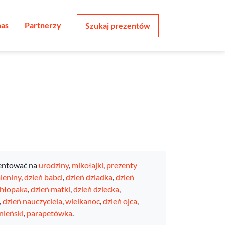
nas
Partnerzy
Szukaj prezentów
entować na
urodziny
,
mikołajki
,
prezenty
ieniny
,
dzień babci
,
dzień dziadka
,
dzień
chłopaka
,
dzień matki
,
dzień dziecka
,
,
dzień nauczyciela
,
wielkanoc
,
dzień ojca
,
nieński
,
parapetówka
.