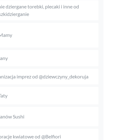
ie dziergane torebki, plecaki i inne od
zkidzierganie
 Mamy
any
nizacja imprez od @dziewczyny_dekoruja
Taty
fanów Sushi
racje kwiatowe od @Belfiori