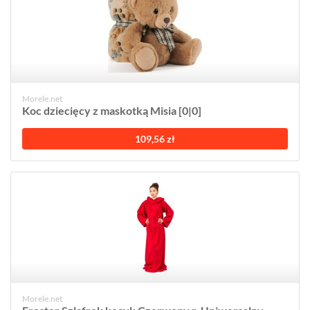
Morele.net
Koc dziecięcy z maskotką Misia [0|0]
109,56 zł
Morele.net