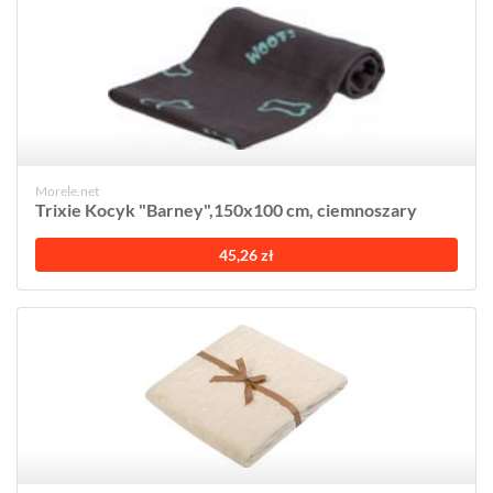
Morele.net
Trixie Kocyk "Barney",150x100 cm, ciemnoszary
45,26 zł