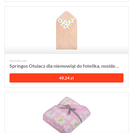
Morele.net
Springos Otulacz dla niemowląt do fotelika, noside...
49,24 zł