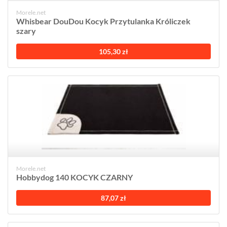
Morele.net
Whisbear DouDou Kocyk Przytulanka Króliczek
szary
105,30 zł
Morele.net
Hobbydog 140 KOCYK CZARNY
87,07 zł