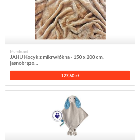
Morele.net
JAHU Kocyk z mikrwłókna - 150 x 200 cm,
jasnobrązo...
127,60 zł