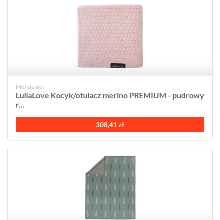
Morele.net
LullaLove Kocyk/otulacz merino PREMIUM - pudrowy
r...
308,41 zł