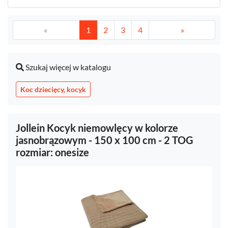
«
1
2
3
4
»
Szukaj więcej w katalogu
Koc dziecięcy, kocyk
Jollein Kocyk niemowlęcy w kolorze
jasnobrązowym - 150 x 100 cm - 2 TOG
rozmiar: onesize