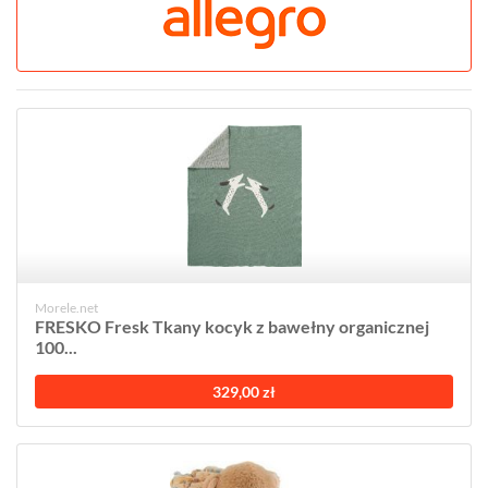
Morele.net
FRESKO Fresk Tkany kocyk z bawełny organicznej
100...
329,00 zł