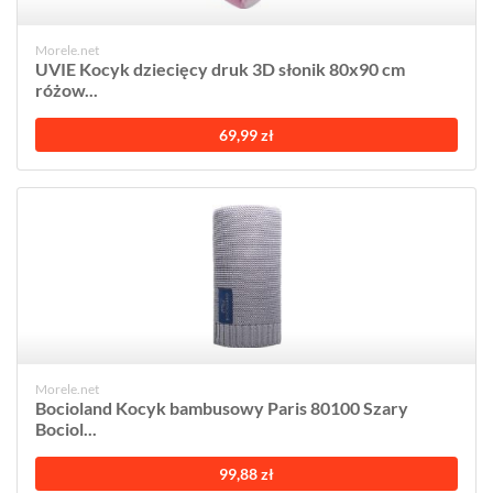
Morele.net
UVIE Kocyk dziecięcy druk 3D słonik 80x90 cm
różow...
69,99 zł
Morele.net
Bocioland Kocyk bambusowy Paris 80100 Szary
Bociol...
99,88 zł