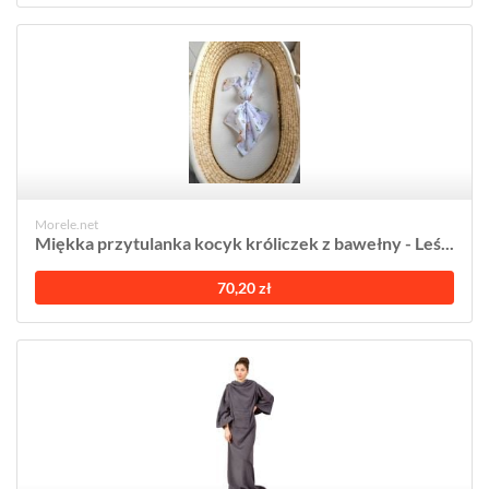
Morele.net
Miękka przytulanka kocyk króliczek z bawełny - Leś...
70,20 zł