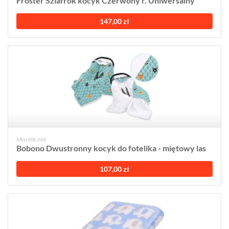
Froster Szlafrok kocyk Czerwony r. Uniwersalny
147,00 zł
Morele.net
Bobono Dwustronny kocyk do fotelika - miętowy las
107,00 zł