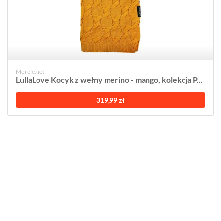
Morele.net
LullaLove Kocyk z wełny merino - mango, kolekcja P...
319,99 zł