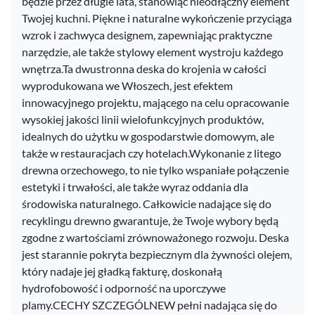
będzie przez długie lata, stanowiąc nieodłączny element
Twojej kuchni. Piękne i naturalne wykończenie przyciąga
wzrok i zachwyca designem, zapewniając praktyczne
narzędzie, ale także stylowy element wystroju każdego
wnętrza.Ta dwustronna deska do krojenia w całości
wyprodukowana we Włoszech, jest efektem
innowacyjnego projektu, mającego na celu opracowanie
wysokiej jakości linii wielofunkcyjnych produktów,
idealnych do użytku w gospodarstwie domowym, ale
także w restauracjach czy hotelach.Wykonanie z litego
drewna orzechowego, to nie tylko wspaniałe połączenie
estetyki i trwałości, ale także wyraz oddania dla
środowiska naturalnego. Całkowicie nadające się do
recyklingu drewno gwarantuje, że Twoje wybory będą
zgodne z wartościami zrównoważonego rozwoju. Deska
jest starannie pokryta bezpiecznym dla żywności olejem,
który nadaje jej gładką fakturę, doskonałą
hydrofobowość i odporność na uporczywe
plamy.CECHY SZCZEGÓLNEW pełni nadająca się do