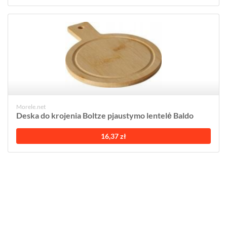
Morele.net
Deska do krojenia Boltze pjaustymo lentelė Baldo
16,37 zł