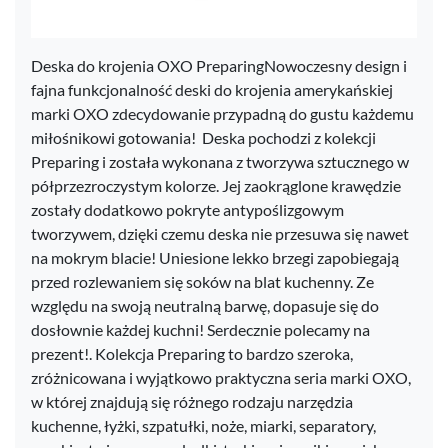
Deska do krojenia OXO PreparingNowoczesny design i
fajna funkcjonalność deski do krojenia amerykańskiej
marki OXO zdecydowanie przypadną do gustu każdemu
miłośnikowi gotowania! Deska pochodzi z kolekcji
Preparing i została wykonana z tworzywa sztucznego w
półprzezroczystym kolorze. Jej zaokrąglone krawędzie
zostały dodatkowo pokryte antypoślizgowym
tworzywem, dzięki czemu deska nie przesuwa się nawet
na mokrym blacie! Uniesione lekko brzegi zapobiegają
przed rozlewaniem się soków na blat kuchenny. Ze
względu na swoją neutralną barwę, dopasuje się do
dosłownie każdej kuchni! Serdecznie polecamy na
prezent!. Kolekcja Preparing to bardzo szeroka,
zróżnicowana i wyjątkowo praktyczna seria marki OXO,
w której znajdują się różnego rodzaju narzędzia
kuchenne, łyżki, szpatułki, noże, miarki, separatory,