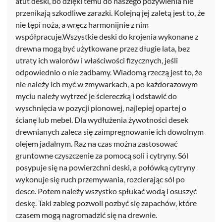
atut deski, bo dzięki temu do naszego pożywienia nie
przenikają szkodliwe zarazki. Kolejną jej zaletą jest to, że
nie tępi noża, a wręcz harmonijnie z nim
współpracuje.Wszystkie deski do krojenia wykonane z
drewna mogą być użytkowane przez długie lata, bez
utraty ich walorów i właściwości fizycznych, jeśli
odpowiednio o nie zadbamy. Wiadomą rzeczą jest to, że
nie należy ich myć w zmywarkach, a po każdorazowym
myciu należy wytrzeć je ściereczką i odstawić do
wyschnięcia w pozycji pionowej, najlepiej opartej o
ścianę lub mebel. Dla wydłużenia żywotności desek
drewnianych zaleca się zaimpregnowanie ich dowolnym
olejem jadalnym. Raz na czas można zastosować
gruntowne czyszczenie za pomocą soli i cytryny. Sól
posypuje się na powierzchni deski, a połówką cytryny
wykonuje się ruch przemywania, rozcierając sól po
desce. Potem należy wszystko spłukać wodą i osuszyć
deskę. Taki zabieg pozwoli pozbyć się zapachów, które
czasem mogą nagromadzić się na drewnie.