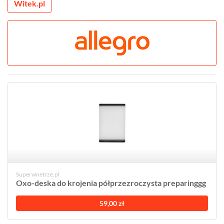
Witek.pl
Superwnetrze.pl
Oxo-deska do krojenia półprzezroczysta preparinggg
59,00 zł