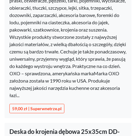
praski, otwieracze, pędzelki, tarki, pojemniki, wyciskacze,
obieraczki, tłuczki, szczypce, lejki, sitka, trzepaczki,
dozowniki, zaparzaczki, akcesoria barowe, foremki do
lodu, pojemniki na ciasteczka, akcesoria do jajek,
pakowarki, szatkownice, krojenia oraz suszenia.
Wszystkie produkty stworzone zostały z najwyższej
jakości materiałów, z wielką dbałością o szczegóły, dzięki
czemu są bardzo trwałe. Cechuje je także ponadczasowy,
uniwersalny, przyjemny wygląd, który sprawia, że pasują
do każdego wystroju wnętrza. Praktyczne na co dzień. ​
OXO – sprawdzona, amerykańska markaMarka OXO
założona została w 1990 roku w USA. Produkuje
najwyższej jakości narzędzia kuchenne oraz akcesoria
łazi...
59,00 zł | Superwnetrze.pl
Deska do krojenia dębowa 25x35cm DD-