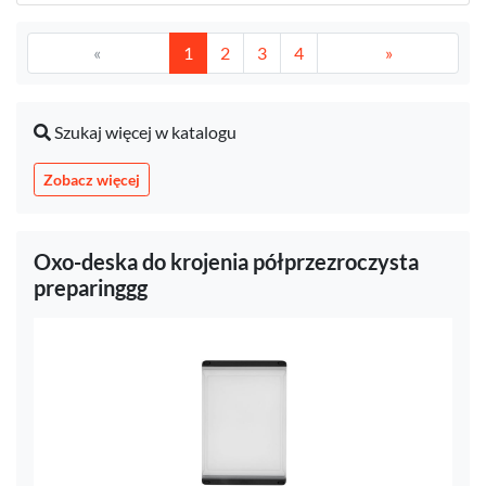
«
1
2
3
4
»
Szukaj więcej w katalogu
Zobacz więcej
Oxo-deska do krojenia półprzezroczysta
preparinggg