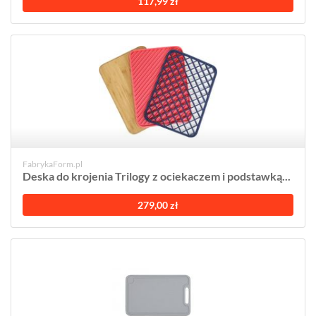
117,99 zł
FabrykaForm.pl
Deska do krojenia Trilogy z ociekaczem i podstawką...
279,00 zł