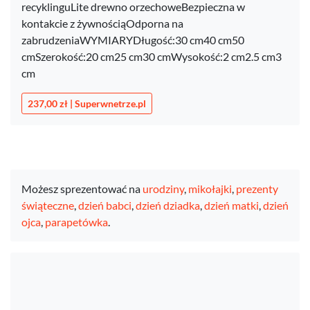
recyklinguLite drewno orzechoweBezpieczna w
kontakcie z żywnościąOdporna na
zabrudzeniaWYMIARYDługość:30 cm40 cm50
cmSzerokość:20 cm25 cm30 cmWysokość:2 cm2.5 cm3
cm
237,00 zł | Superwnetrze.pl
Możesz sprezentować na
urodziny
,
mikołajki
,
prezenty
świąteczne
,
dzień babci
,
dzień dziadka
,
dzień matki
,
dzień
ojca
,
parapetówka
.