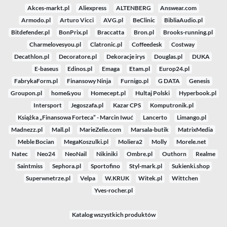
Akces-markt.pl
Aliexpress
ALTENBERG
Answear.com
Armodo.pl
Arturo Vicci
AVG.pl
BeClinic
BibliaAudio.pl
Bitdefender.pl
BonPrix.pl
Braccatta
Bron.pl
Brooks-running.pl
Charmelovesyou.pl
Clatronic.pl
Coffeedesk
Costway
Decathlon.pl
Decoratore.pl
Dekoracje irys
Douglas.pl
DUKA
E-baseus
Edinos.pl
Emaga
Etam.pl
Europ24.pl
FabrykaForm.pl
Finansowy Ninja
Furnigo.pl
G DATA
Genesis
Groupon.pl
home&you
Homecept.pl
Hultaj Polski
Hyperbook.pl
Intersport
Jegoszafa.pl
Kazar CPS
Komputronik.pl
Książka „Finansowa Forteca” - Marcin Iwuć
Lancerto
Limango.pl
Madnezz.pl
Mall.pl
MarieZelie.com
Marsala-butik
MatrixMedia
Meble Bocian
MegaKoszulki.pl
Moliera2
Molly
Morele.net
Natec
Neo24
NeoNail
Nikiniki
Ombre.pl
Outhorn
Realme
Saintmiss
Sephora.pl
Sportofino
Styl-mark.pl
Sukienki.shop
Superwnetrze.pl
Velpa
W.KRUK
Witek.pl
Wittchen
Yves-rocher.pl
Katalog wszystkich produktów