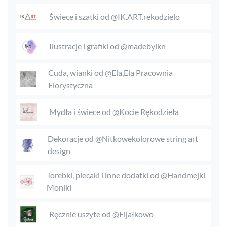
Świece i szatki od @IK.ART.rekodzielo
Ilustracje i grafiki od @madebyikn
Cuda, wianki od @Ela,Ela Pracownia
Florystyczna
Mydła i świece od @Kocie Rękodzieła
Dekoracje od @Nitkowekolorowe string art
design
Torebki, plecaki i inne dodatki od @Handmejki
Moniki
Ręcznie uszyte od @Fijałkowo