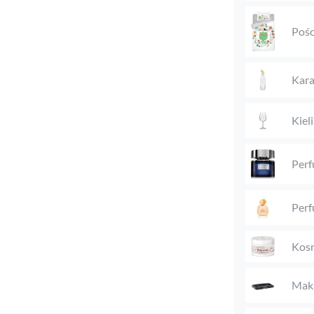
Pośc
Kara
Kieli
Perf
Perf
Kosm
Maki