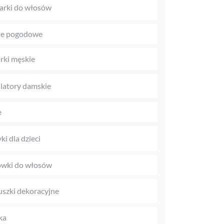
arki do włosów
je pogodowe
rki męskie
latory damskie
e
ki dla dzieci
wki do włosów
szki dekoracyjne
ka