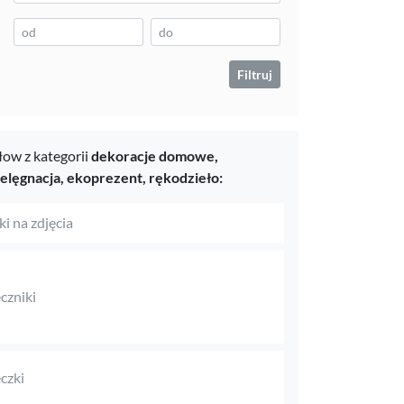
Filtruj
ow z kategorii
dekoracje domowe,
ielęgnacja,
ekoprezent,
rękodzieło:
i na zdjęcia
czniki
czki