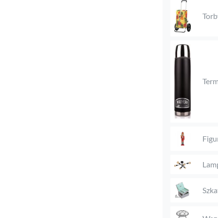
Torb
Ter
Figu
Lam
Szka