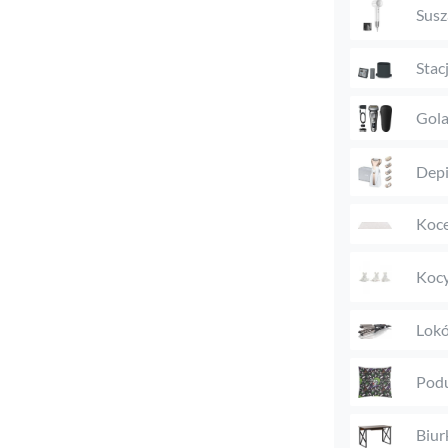
Susz
Stac
Gola
Depi
Koc
Kocy
Lokó
Podu
Biur