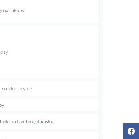
y na zakupy
mosy
rki dekoracyjne
py
tułki na biżuterię damskie