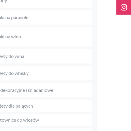
ony
aki na parasole
aki na wino
ety do wina
ety do whisky
 dekoracyjne i śniadaniowe
ety dla palących
townice do włosów