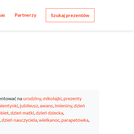
nas
Partnerzy
Szukaj prezentów
entować na
urodziny
,
mikołajki
,
prezenty
lentynki
,
jubileusz
,
awans
,
imieniny
,
dzień
obiet
,
dzień matki
,
dzień dziecka
,
,
dzień nauczyciela
,
wielkanoc
,
parapetówka
,