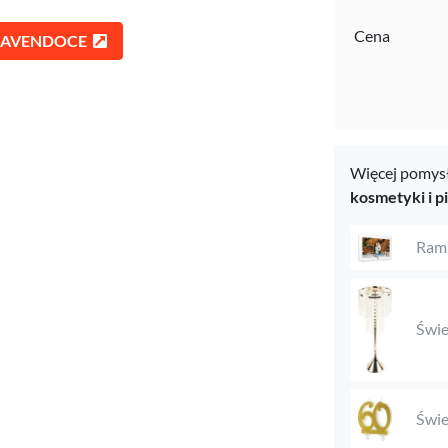
Cena
 @LAVENDOCE
Więcej pomysł
kosmetyki i p
Ramk
Świe
Świe