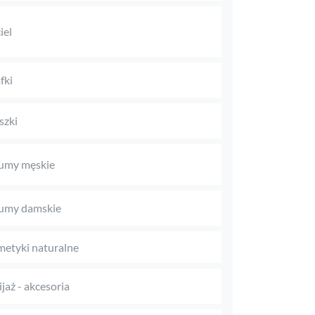
iel
fki
szki
umy męskie
umy damskie
etyki naturalne
jaż - akcesoria