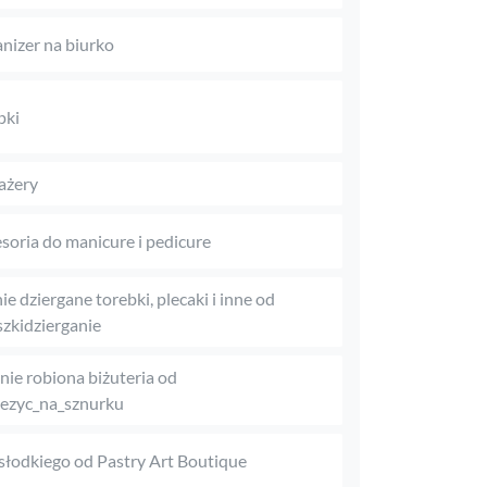
nizer na biurko
pki
ażery
soria do manicure i pedicure
ie dziergane torebki, plecaki i inne od
zkidzierganie
nie robiona biżuteria od
ezyc_na_sznurku
słodkiego od Pastry Art Boutique