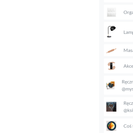
Orga
Lam
Mas
Akce
Ręczn
@mys
Ręcz
@ksi
Coś 