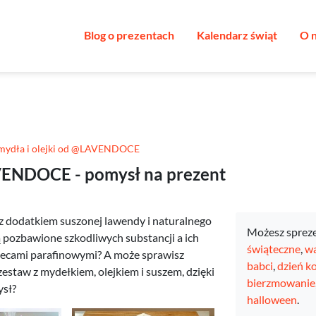
Blog o prezentach
Kalendarz świąt
O 
 mydła i olejki od @LAVENDOCE
AVENDOCE - pomysł na prezent
z dodatkiem suszonej lawendy i naturalnego
Możesz sprez
ą pozbawione szkodliwych substancji a ich
świąteczne
,
wa
świecami parafinowymi? A może sprawisz
babci
,
dzień k
zestaw z mydełkiem, olejkiem i suszem, dzięki
bierzmowanie
ysł?
halloween
.