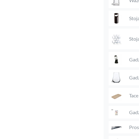
Waz
Stoj
Stoj
Gadż
Gadż
Tace
Gadż
Pros