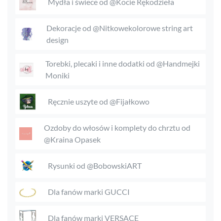
Mydła i świece od @Kocie Rękodzieła
Dekoracje od @Nitkowekolorowe string art
design
Torebki, plecaki i inne dodatki od @Handmejki
Moniki
Ręcznie uszyte od @Fijałkowo
Ozdoby do włosów i komplety do chrztu od
@Kraina Opasek
Rysunki od @BobowskiART
Dla fanów marki GUCCI
Dla fanów marki VERSACE