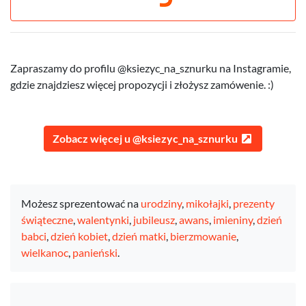
Zapraszamy do profilu @ksiezyc_na_sznurku na Instagramie,
gdzie znajdziesz więcej propozycji i złożysz zamówenie. :)
Zobacz więcej u @ksiezyc_na_sznurku
Możesz sprezentować na
urodziny
,
mikołajki
,
prezenty
świąteczne
,
walentynki
,
jubileusz
,
awans
,
imieniny
,
dzień
babci
,
dzień kobiet
,
dzień matki
,
bierzmowanie
,
wielkanoc
,
panieński
.