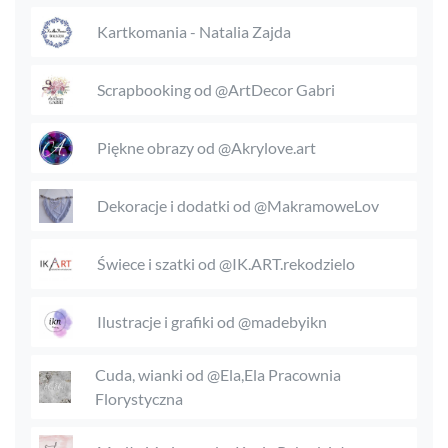
Kartkomania - Natalia Zajda
Scrapbooking od @ArtDecor Gabri
Piękne obrazy od @Akrylove.art
Dekoracje i dodatki od @MakramoweLov
Świece i szatki od @IK.ART.rekodzielo
Ilustracje i grafiki od @madebyikn
Cuda, wianki od @Ela,Ela Pracownia
Florystyczna