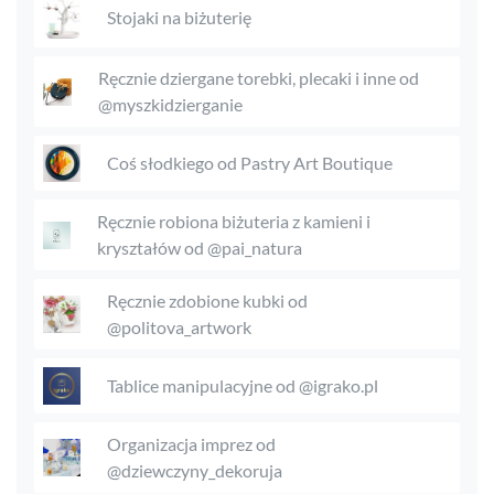
Stojaki na biżuterię
Ręcznie dziergane torebki, plecaki i inne od
@myszkidzierganie
Coś słodkiego od Pastry Art Boutique
Ręcznie robiona biżuteria z kamieni i
kryształów od @pai_natura
Ręcznie zdobione kubki od
@politova_artwork
Tablice manipulacyjne od @igrako.pl
Organizacja imprez od
@dziewczyny_dekoruja