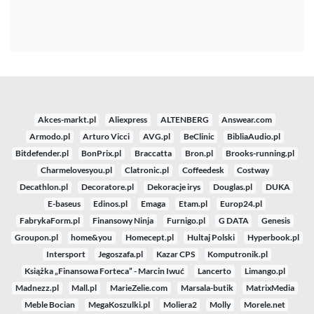
Akces-markt.pl
Aliexpress
ALTENBERG
Answear.com
Armodo.pl
Arturo Vicci
AVG.pl
BeClinic
BibliaAudio.pl
Bitdefender.pl
BonPrix.pl
Braccatta
Bron.pl
Brooks-running.pl
Charmelovesyou.pl
Clatronic.pl
Coffeedesk
Costway
Decathlon.pl
Decoratore.pl
Dekoracje irys
Douglas.pl
DUKA
E-baseus
Edinos.pl
Emaga
Etam.pl
Europ24.pl
FabrykaForm.pl
Finansowy Ninja
Furnigo.pl
G DATA
Genesis
Groupon.pl
home&you
Homecept.pl
Hultaj Polski
Hyperbook.pl
Intersport
Jegoszafa.pl
Kazar CPS
Komputronik.pl
Książka „Finansowa Forteca” - Marcin Iwuć
Lancerto
Limango.pl
Madnezz.pl
Mall.pl
MarieZelie.com
Marsala-butik
MatrixMedia
Meble Bocian
MegaKoszulki.pl
Moliera2
Molly
Morele.net