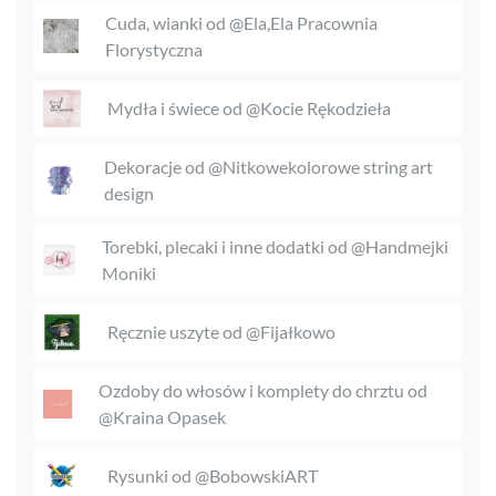
Cuda, wianki od @Ela,Ela Pracownia
Florystyczna
Mydła i świece od @Kocie Rękodzieła
Dekoracje od @Nitkowekolorowe string art
design
Torebki, plecaki i inne dodatki od @Handmejki
Moniki
Ręcznie uszyte od @Fijałkowo
Ozdoby do włosów i komplety do chrztu od
@Kraina Opasek
Rysunki od @BobowskiART