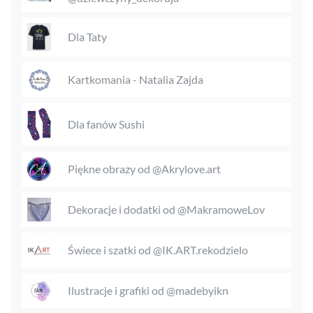
Dla Taty
Kartkomania - Natalia Zajda
Dla fanów Sushi
Piękne obrazy od @Akrylove.art
Dekoracje i dodatki od @MakramoweLov
Świece i szatki od @IK.ART.rekodzielo
Ilustracje i grafiki od @madebyikn