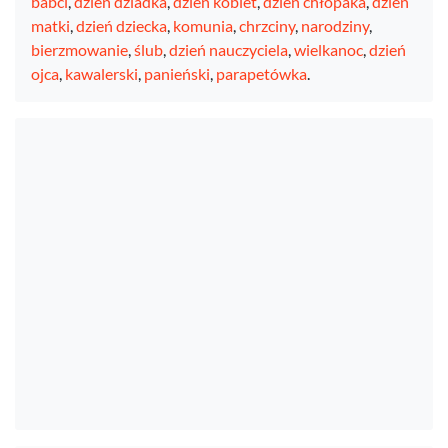
babci
,
dzień dziadka
,
dzień kobiet
,
dzień chłopaka
,
dzień
matki
,
dzień dziecka
,
komunia
,
chrzciny
,
narodziny
,
bierzmowanie
,
ślub
,
dzień nauczyciela
,
wielkanoc
,
dzień
ojca
,
kawalerski
,
panieński
,
parapetówka
.