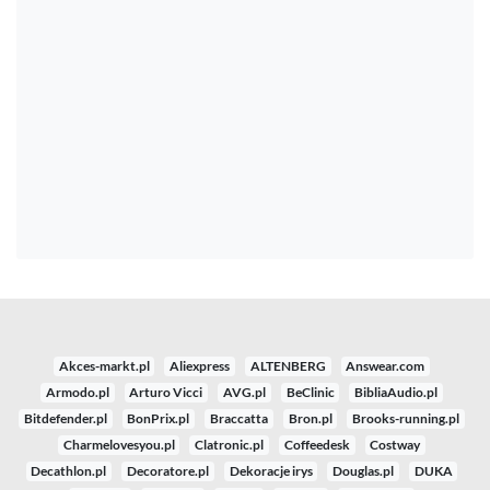
Akces-markt.pl
Aliexpress
ALTENBERG
Answear.com
Armodo.pl
Arturo Vicci
AVG.pl
BeClinic
BibliaAudio.pl
Bitdefender.pl
BonPrix.pl
Braccatta
Bron.pl
Brooks-running.pl
Charmelovesyou.pl
Clatronic.pl
Coffeedesk
Costway
Decathlon.pl
Decoratore.pl
Dekoracje irys
Douglas.pl
DUKA