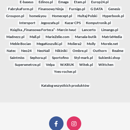
E-baseus
Edinos.pl
Emaga
Etam.pl
Europ24.pl
FabrykaForm.pl
Finansowy Ninja
Furnigo.pl
G DATA
Genesis
Groupon.pl
home&you
Homecept.pl
Hultaj Polski
Hyperbook.pl
Intersport
Jegoszafa.pl
Kazar CPS
Komputronik.pl
Książka „Finansowa Forteca” - Marcin Iwuć
Lancerto
Limango.pl
Madnezz.pl
Mall.pl
MarieZelie.com
Marsala-butik
MatrixMedia
Meble Bocian
MegaKoszulki.pl
Moliera2
Molly
Morele.net
Natec
Neo24
NeoNail
Nikiniki
Ombre.pl
Outhorn
Realme
Saintmiss
Sephora.pl
Sportofino
Styl-mark.pl
Sukienki.shop
Superwnetrze.pl
Velpa
W.KRUK
Witek.pl
Wittchen
Yves-rocher.pl
Katalog wszystkich produktów