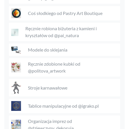
Coś słodkiego od Pastry Art Boutique
Ręcznie robiona biżuteria z kamieni i
kryształów od @pai_natura
Modele do sklejania
Ręcznie zdobione kubki od
@politova_artwork
Stroje karnawałowe
Tablice manipulacyjne od @igrako.pl
Organizacja imprez od
@dziewczyny_dekoruja