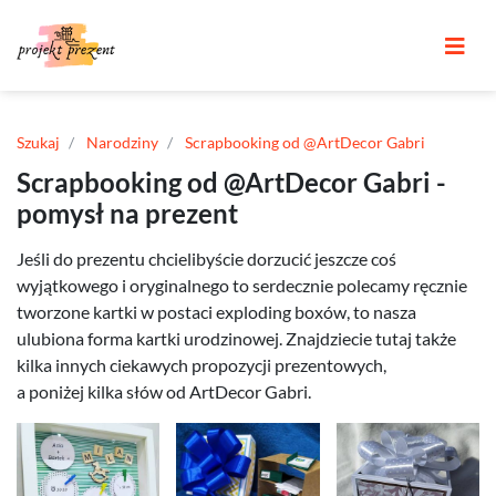
Szukaj
Narodziny
Scrapbooking od @ArtDecor Gabri
Scrapbooking od @ArtDecor Gabri -
pomysł na prezent
Jeśli do prezentu chcielibyście dorzucić jeszcze coś
wyjątkowego i oryginalnego to serdecznie polecamy ręcznie
tworzone kartki w postaci exploding boxów, to nasza
ulubiona forma kartki urodzinowej. Znajdziecie tutaj także
kilka innych ciekawych propozycji prezentowych,
a poniżej kilka słów od ArtDecor Gabri.