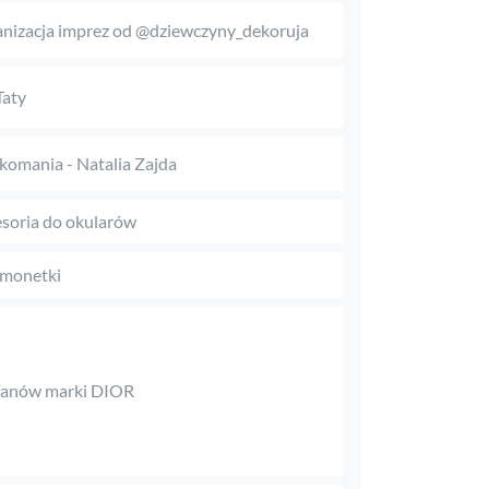
nizacja imprez od @dziewczyny_dekoruja
Taty
komania - Natalia Zajda
soria do okularów
monetki
fanów marki DIOR