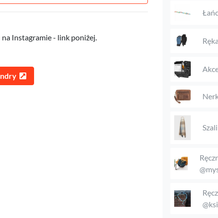
Łańc
na Instagramie - link poniżej.
Ręka
Akce
andry
Nerk
Szal
Ręczn
@mys
Ręcz
@ksi