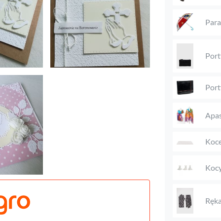
Para
Port
Port
Apas
Koc
Kocy
Ręka