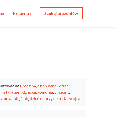
nas
Partnerzy
Szukaj prezentów
entować na
urodziny
,
dzień babci
,
dzień
 matki
,
dzień dziecka
,
komunia
,
chrzciny
,
erzmowanie
,
ślub
,
dzień nauczyciela
,
dzień ojca
.