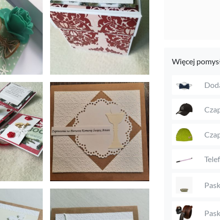
Więcej pomysł
Doda
Czap
Czap
Tele
Pask
Pask