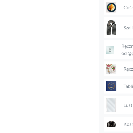
Coś 
Szal
Ręczn
od @p
Ręcz
Tabl
Lust
Kosm