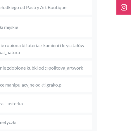
słodkiego od Pastry Art Boutique
iki męskie
ie robiona biżuteria z kamieni i kryształów
ai_natura
nie zdobione kubki od @politova_artwork
ice manipulacyjne od @igrako.pl
ra i lusterka
etyczki