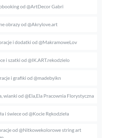
pbooking od @ArtDecor Gabri
ne obrazy od @Akrylove.art
racje i dodatki od @MakramoweLov
ce i szatki od @IK.ART.rekodzielo
tracje i grafiki od @madebyikn
, wianki od @Ela,Ela Pracownia Florystyczna
a i świece od @Kocie Rękodzieła
racje od @Nitkowekolorowe string art
gn