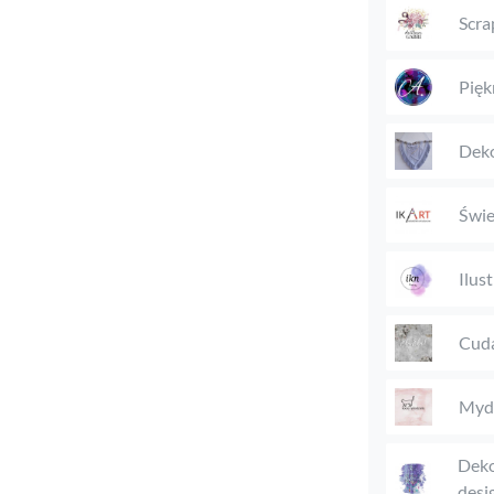
Scra
Pięk
Deko
Świe
Ilus
Cuda
Mydł
Deko
desi