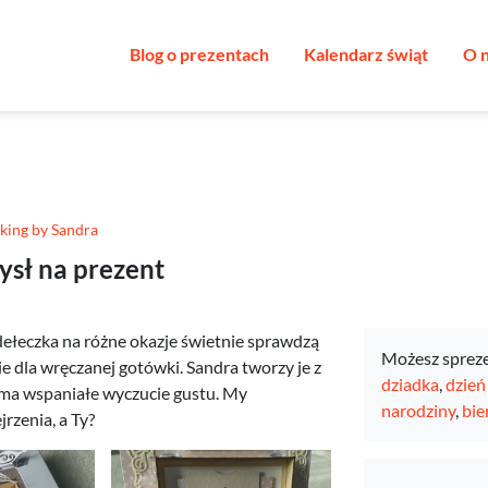
Blog o prezentach
Kalendarz świąt
O 
king by Sandra
ysł na prezent
udełeczka na różne okazje świetnie sprawdzą
Możesz sprez
e dla wręczanej gotówki. Sandra tworzy je z
dziadka
,
dzień
z ma wspaniałe wyczucie gustu. My
narodziny
,
bi
rzenia, a Ty?