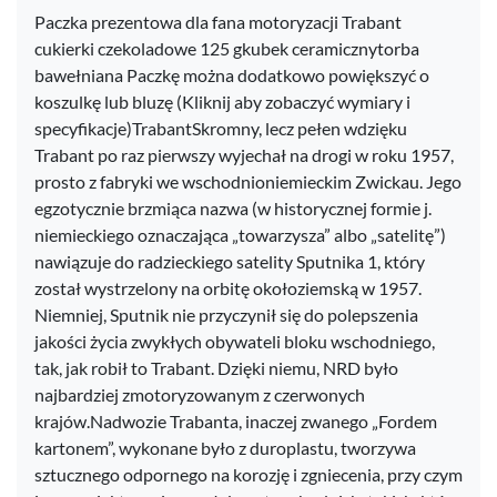
Paczka prezentowa dla fana motoryzacji Trabant
cukierki czekoladowe 125 gkubek ceramicznytorba
bawełniana Paczkę można dodatkowo powiększyć o
koszulkę lub bluzę (Kliknij aby zobaczyć wymiary i
specyfikacje)TrabantSkromny, lecz pełen wdzięku
Trabant po raz pierwszy wyjechał na drogi w roku 1957,
prosto z fabryki we wschodnioniemieckim Zwickau. Jego
egzotycznie brzmiąca nazwa (w historycznej formie j.
niemieckiego oznaczająca „towarzysza” albo „satelitę”)
nawiązuje do radzieckiego satelity Sputnika 1, który
został wystrzelony na orbitę okołoziemską w 1957.
Niemniej, Sputnik nie przyczynił się do polepszenia
jakości życia zwykłych obywateli bloku wschodniego,
tak, jak robił to Trabant. Dzięki niemu, NRD było
najbardziej zmotoryzowanym z czerwonych
krajów.Nadwozie Trabanta, inaczej zwanego „Fordem
kartonem”, wykonane było z duroplastu, tworzywa
sztucznego odpornego na korozję i zgniecenia, przy czym