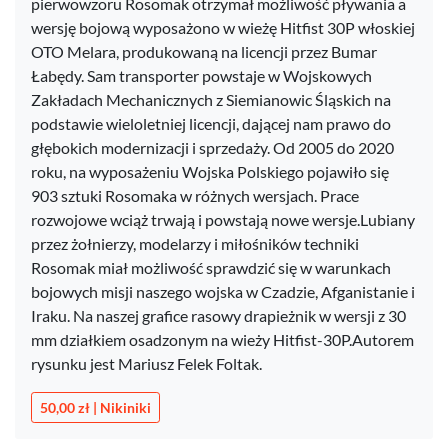
pierwowzoru Rosomak otrzymał możliwość pływania a
wersję bojową wyposażono w wieżę Hitfist 30P włoskiej
OTO Melara, produkowaną na licencji przez Bumar
Łabędy. Sam transporter powstaje w Wojskowych
Zakładach Mechanicznych z Siemianowic Śląskich na
podstawie wieloletniej licencji, dającej nam prawo do
głębokich modernizacji i sprzedaży. Od 2005 do 2020
roku, na wyposażeniu Wojska Polskiego pojawiło się
903 sztuki Rosomaka w różnych wersjach. Prace
rozwojowe wciąż trwają i powstają nowe wersje.Lubiany
przez żołnierzy, modelarzy i miłośników techniki
Rosomak miał możliwość sprawdzić się w warunkach
bojowych misji naszego wojska w Czadzie, Afganistanie i
Iraku. Na naszej grafice rasowy drapieżnik w wersji z 30
mm działkiem osadzonym na wieży Hitfist-30P.Autorem
rysunku jest Mariusz Felek Foltak.
50,00 zł | Nikiniki