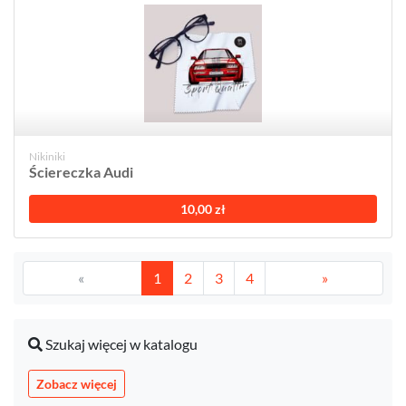
Nikiniki
Ściereczka Audi
10,00 zł
«
1
2
3
4
»
Szukaj więcej w katalogu
Zobacz więcej