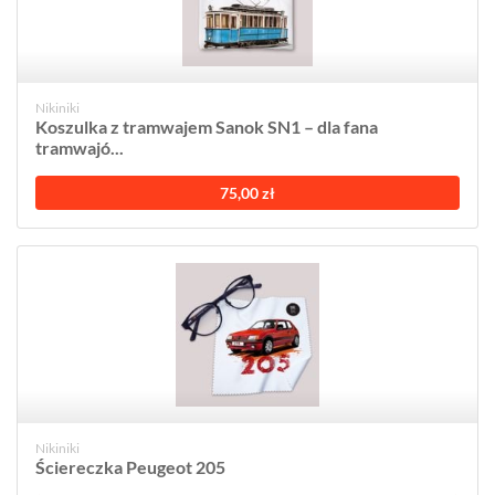
Nikiniki
Koszulka z tramwajem Sanok SN1 – dla fana
tramwajó...
75,00 zł
Nikiniki
Ściereczka Peugeot 205