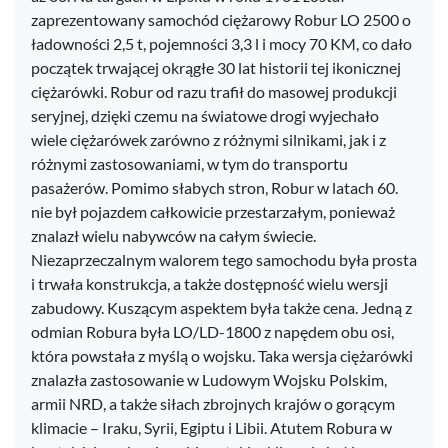
zaprezentowany samochód ciężarowy Robur LO 2500 o
ładowności 2,5 t, pojemności 3,3 l i mocy 70 KM, co dało
początek trwającej okrągłe 30 lat historii tej ikonicznej
ciężarówki. Robur od razu trafił do masowej produkcji
seryjnej, dzięki czemu na światowe drogi wyjechało
wiele ciężarówek zarówno z różnymi silnikami, jak i z
różnymi zastosowaniami, w tym do transportu
pasażerów. Pomimo słabych stron, Robur w latach 60.
nie był pojazdem całkowicie przestarzałym, ponieważ
znalazł wielu nabywców na całym świecie.
Niezaprzeczalnym walorem tego samochodu była prosta
i trwała konstrukcja, a także dostępność wielu wersji
zabudowy. Kuszącym aspektem była także cena. Jedną z
odmian Robura była LO/LD-1800 z napędem obu osi,
która powstała z myślą o wojsku. Taka wersja ciężarówki
znalazła zastosowanie w Ludowym Wojsku Polskim,
armii NRD, a także siłach zbrojnych krajów o gorącym
klimacie – Iraku, Syrii, Egiptu i Libii. Atutem Robura w