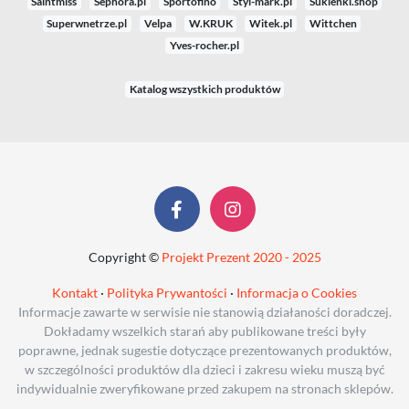
Saintmiss
Sephora.pl
Sportofino
Styl-mark.pl
Sukienki.shop
Superwnetrze.pl
Velpa
W.KRUK
Witek.pl
Wittchen
Yves-rocher.pl
Katalog wszystkich produktów
Copyright ©
Projekt Prezent 2020 - 2025
Kontakt
·
Polityka Prywantości
·
Informacja o Cookies
Informacje zawarte w serwisie nie stanowią działaności doradczej.
Dokładamy wszelkich starań aby publikowane treści były
poprawne, jednak sugestie dotyczące prezentowanych produktów,
w szczególności produktów dla dzieci i zakresu wieku muszą być
indywidualnie zweryfikowane przed zakupem na stronach sklepów.