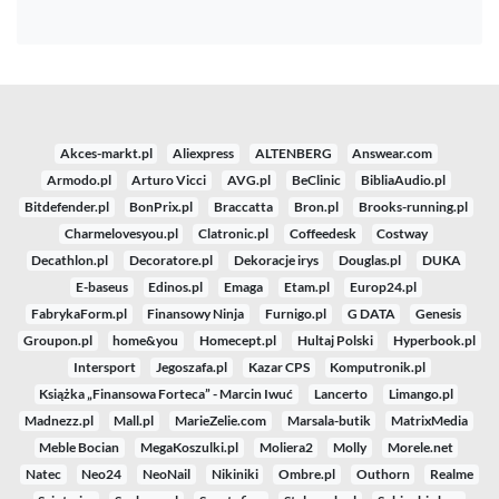
Akces-markt.pl
Aliexpress
ALTENBERG
Answear.com
Armodo.pl
Arturo Vicci
AVG.pl
BeClinic
BibliaAudio.pl
Bitdefender.pl
BonPrix.pl
Braccatta
Bron.pl
Brooks-running.pl
Charmelovesyou.pl
Clatronic.pl
Coffeedesk
Costway
Decathlon.pl
Decoratore.pl
Dekoracje irys
Douglas.pl
DUKA
E-baseus
Edinos.pl
Emaga
Etam.pl
Europ24.pl
FabrykaForm.pl
Finansowy Ninja
Furnigo.pl
G DATA
Genesis
Groupon.pl
home&you
Homecept.pl
Hultaj Polski
Hyperbook.pl
Intersport
Jegoszafa.pl
Kazar CPS
Komputronik.pl
Książka „Finansowa Forteca” - Marcin Iwuć
Lancerto
Limango.pl
Madnezz.pl
Mall.pl
MarieZelie.com
Marsala-butik
MatrixMedia
Meble Bocian
MegaKoszulki.pl
Moliera2
Molly
Morele.net
Natec
Neo24
NeoNail
Nikiniki
Ombre.pl
Outhorn
Realme