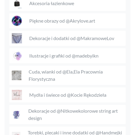
Akcesoria łazienkowe
Piękne obrazy od @Akrylove.art
Dekoracje i dodatki od @MakramoweLov
Ilustracje i grafiki od @madebyikn
Cuda, wianki od @Ela,Ela Pracownia
Florystyczna
Mydła i świece od @Kocie Rękodzieła
Dekoracje od @Nitkowekolorowe string art
design
Torebki, plecaki i inne dodatki od @Handmejki