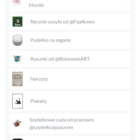
Moniki
Ręcznie uszyte od @Fijałkowo
Pudełko na zegarki
Rysunki od @BobowskiART
Narzuty
Plakaty
Szydełkowe cuda od pracowni
@szydelkozpazurem