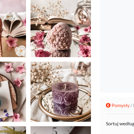
Pomysły
/
Sortuj wedłu