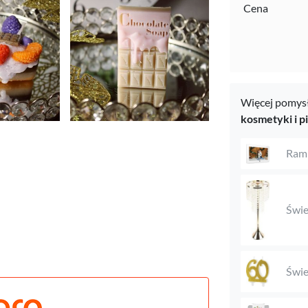
Cena
Więcej pomysł
kosmetyki i p
Ramk
Świe
Świe