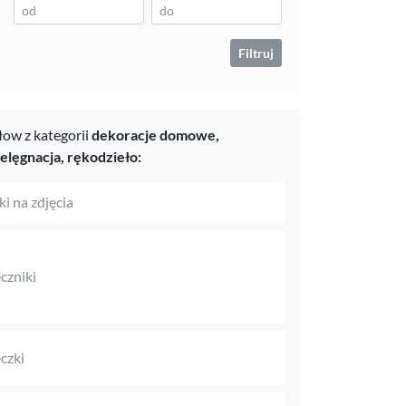
Filtruj
ow z kategorii
dekoracje domowe,
ielęgnacja,
rękodzieło:
i na zdjęcia
czniki
czki