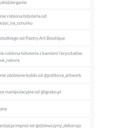
zkidzierganie
nie robiona biżuteria od
ezyc_na_sznurku
słodkiego od Pastry Art Boutique
ie robiona biżuteria z kamieni i kryształów
ai_natura
nie zdobione kubki od @politova_artwork
ice manipulacyjne od @igrako.pl
any
nizacja imprez od @dziewczyny_dekoruja