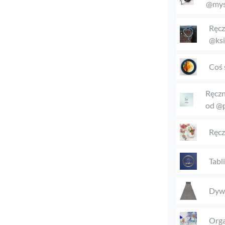
@mys
Ręcz
@ksi
Coś 
Ręczn
od @p
Ręcz
Tabl
Dyw
Orga