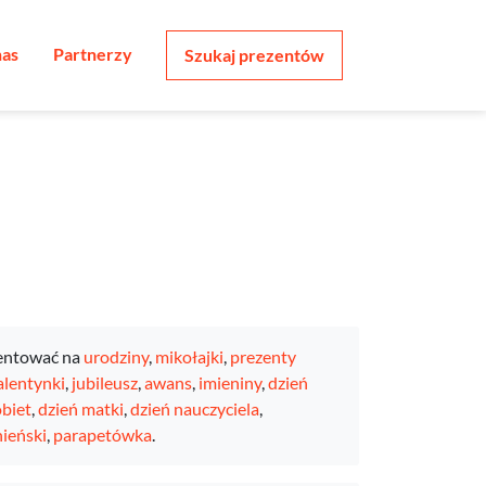
nas
Partnerzy
Szukaj prezentów
entować na
urodziny
,
mikołajki
,
prezenty
lentynki
,
jubileusz
,
awans
,
imieniny
,
dzień
obiet
,
dzień matki
,
dzień nauczyciela
,
ieński
,
parapetówka
.