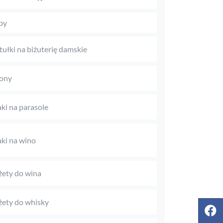
py
tułki na biżuterię damskie
ony
aki na parasole
aki na wino
ety do wina
ety do whisky