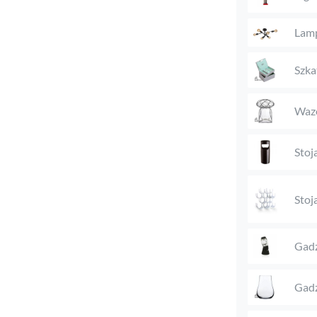
Lam
Szka
Waz
Stoj
Stoj
Gadż
Gadż