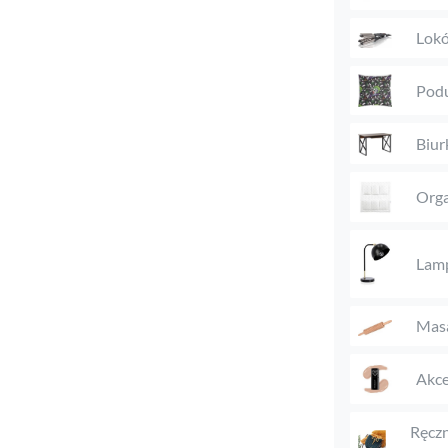
Lokó
Podu
Biur
Orga
Lam
Mas
Akce
Ręczn