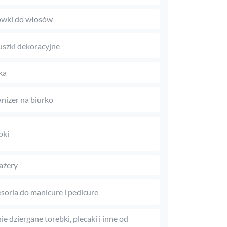
wki do włosów
szki dekoracyjne
ka
nizer na biurko
pki
ażery
soria do manicure i pedicure
ie dziergane torebki, plecaki i inne od