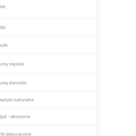
iel
fki
szki
umy męskie
umy damskie
etyki naturalne
jaż - akcesoria
rki dekoracyjne