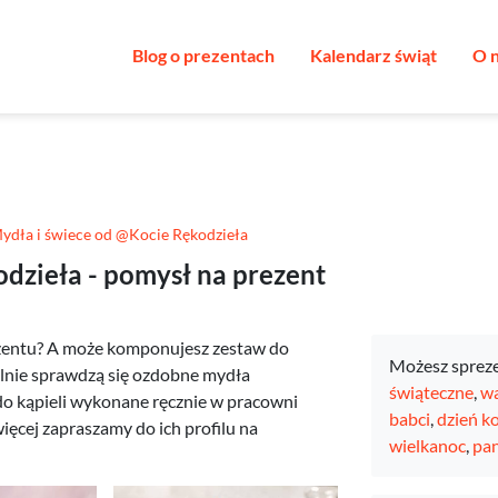
Blog o prezentach
Kalendarz świąt
O 
ydła i świece od @Kocie Rękodzieła
dzieła - pomysł na prezent
ezentu? A może komponujesz zestaw do
Możesz sprez
alnie sprawdzą się ozdobne mydła
świąteczne
,
wa
do kąpieli wykonane ręcznie w pracowni
babci
,
dzień k
więcej zapraszamy do ich profilu na
wielkanoc
,
pan