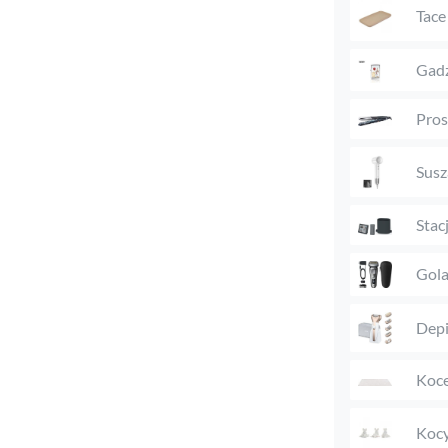
Tace
Gadż
Pros
Susz
Stac
Gola
Depi
Koc
Kocy