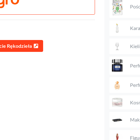
Pośc
Kara
cie Rękodzieła
Kieli
Perf
Perf
Kosm
Maki
Figu