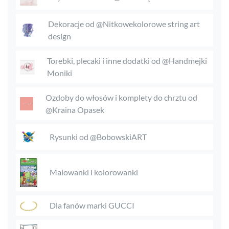
Dekoracje od @Nitkowekolorowe string art
design
Torebki, plecaki i inne dodatki od @Handmejki
Moniki
Ozdoby do włosów i komplety do chrztu od
@Kraina Opasek
Rysunki od @BobowskiART
Malowanki i kolorowanki
Dla fanów marki GUCCI