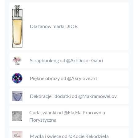
Dla fanów marki DIOR
Scrapbooking od @ArtDecor Gabri
Piękne obrazy od @Akrylove.art
Dekoracje i dodatki od @MakramoweLov
Cuda, wianki od @Ela,Ela Pracownia
Florystyczna
Mydła i świece od @Kocie Rękodzieła