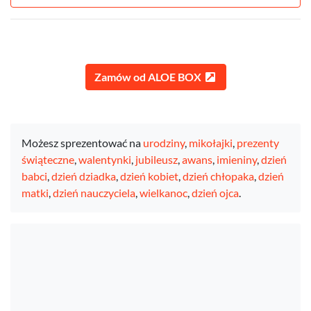
Zamów od ALOE BOX
Możesz sprezentować na
urodziny
,
mikołajki
,
prezenty
świąteczne
,
walentynki
,
jubileusz
,
awans
,
imieniny
,
dzień
babci
,
dzień dziadka
,
dzień kobiet
,
dzień chłopaka
,
dzień
matki
,
dzień nauczyciela
,
wielkanoc
,
dzień ojca
.