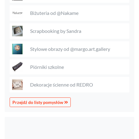
Biżuteria od @Nakame
Scrapbooking by Sandra
Stylowe obrazy od @margo.art.gallery
Piórniki szkolne
Dekoracje ścienne od REDRO
Przejdź do listy pomysłów