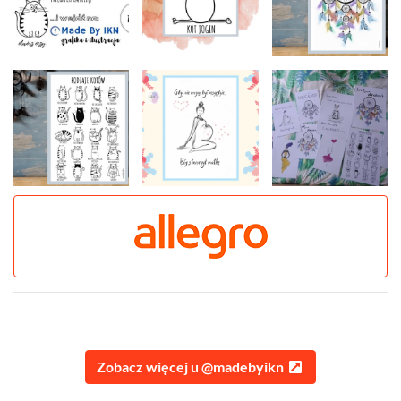
Zobacz więcej u @madebyikn