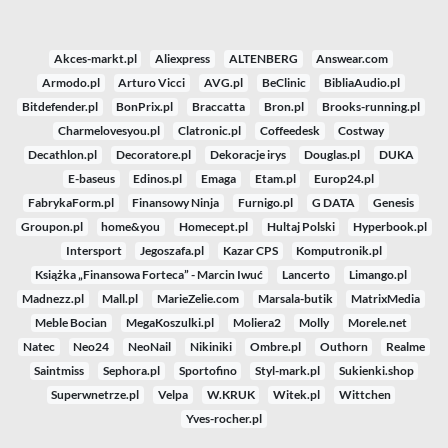
Akces-markt.pl
Aliexpress
ALTENBERG
Answear.com
Armodo.pl
Arturo Vicci
AVG.pl
BeClinic
BibliaAudio.pl
Bitdefender.pl
BonPrix.pl
Braccatta
Bron.pl
Brooks-running.pl
Charmelovesyou.pl
Clatronic.pl
Coffeedesk
Costway
Decathlon.pl
Decoratore.pl
Dekoracje irys
Douglas.pl
DUKA
E-baseus
Edinos.pl
Emaga
Etam.pl
Europ24.pl
FabrykaForm.pl
Finansowy Ninja
Furnigo.pl
G DATA
Genesis
Groupon.pl
home&you
Homecept.pl
Hultaj Polski
Hyperbook.pl
Intersport
Jegoszafa.pl
Kazar CPS
Komputronik.pl
Książka „Finansowa Forteca” - Marcin Iwuć
Lancerto
Limango.pl
Madnezz.pl
Mall.pl
MarieZelie.com
Marsala-butik
MatrixMedia
Meble Bocian
MegaKoszulki.pl
Moliera2
Molly
Morele.net
Natec
Neo24
NeoNail
Nikiniki
Ombre.pl
Outhorn
Realme
Saintmiss
Sephora.pl
Sportofino
Styl-mark.pl
Sukienki.shop
Superwnetrze.pl
Velpa
W.KRUK
Witek.pl
Wittchen
Yves-rocher.pl