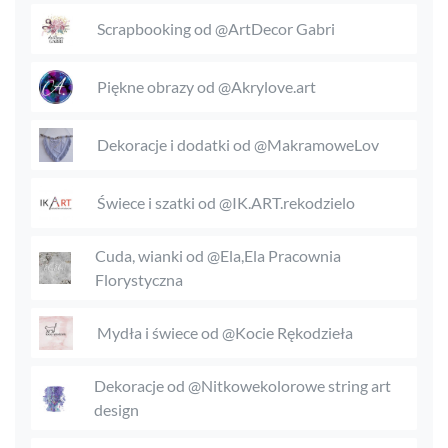
Scrapbooking od @ArtDecor Gabri
Piękne obrazy od @Akrylove.art
Dekoracje i dodatki od @MakramoweLov
Świece i szatki od @IK.ART.rekodzielo
Cuda, wianki od @Ela,Ela Pracownia
Florystyczna
Mydła i świece od @Kocie Rękodzieła
Dekoracje od @Nitkowekolorowe string art
design