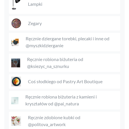
Lampki
Zegary
Ręcznie dziergane torebki, plecaki i inne od
@myszkidzierganie
Ręcznie robiona biżuteria od
@ksiezyc_na_sznurku
Coś słodkiego od Pastry Art Boutique
Ręcznie robiona biżuteria z kamieni i
kryształów od @pai_natura
Ręcznie zdobione kubki od
@politova_artwork