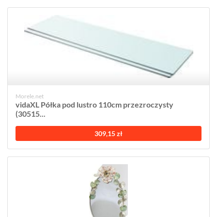
Morele.net
vidaXL Półka pod lustro 110cm przezroczysty
(30515...
309,15 zł