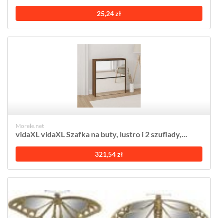
25,24 zł
Morele.net
vidaXL vidaXL Szafka na buty, lustro i 2 szuflady,...
321,54 zł