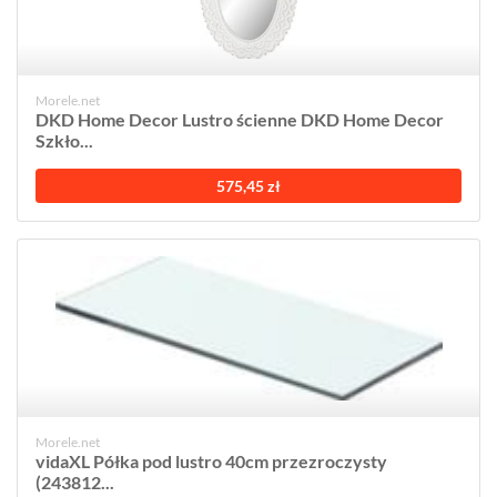
Morele.net
DKD Home Decor Lustro ścienne DKD Home Decor
Szkło...
575,45 zł
Morele.net
vidaXL Półka pod lustro 40cm przezroczysty
(243812...