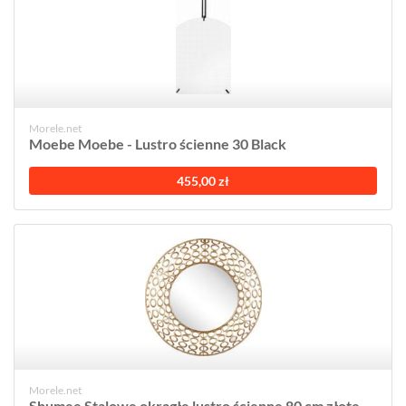
Morele.net
Moebe Moebe - Lustro ścienne 30 Black
455,00 zł
Morele.net
Shumee Stalowe okrągłe lustro ścienne 80 cm złote...