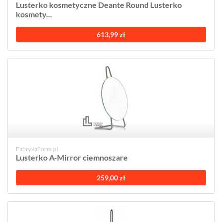
Lusterko kosmetyczne Deante Round Lusterko
kosmety...
613,99 zł
FabrykaForm.pl
Lusterko A-Mirror ciemnoszare
259,00 zł