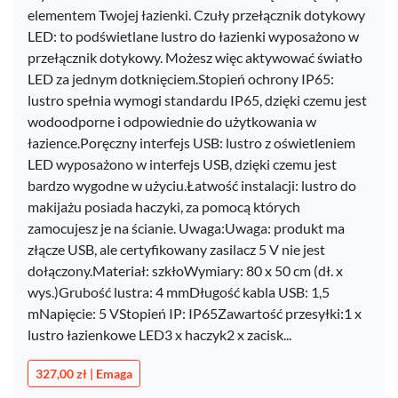
elementem Twojej łazienki. Czuły przełącznik dotykowy
LED: to podświetlane lustro do łazienki wyposażono w
przełącznik dotykowy. Możesz więc aktywować światło
LED za jednym dotknięciem.Stopień ochrony IP65:
lustro spełnia wymogi standardu IP65, dzięki czemu jest
wodoodporne i odpowiednie do użytkowania w
łazience.Poręczny interfejs USB: lustro z oświetleniem
LED wyposażono w interfejs USB, dzięki czemu jest
bardzo wygodne w użyciu.Łatwość instalacji: lustro do
makijażu posiada haczyki, za pomocą których
zamocujesz je na ścianie. Uwaga:Uwaga: produkt ma
złącze USB, ale certyfikowany zasilacz 5 V nie jest
dołączony.Materiał: szkłoWymiary: 80 x 50 cm (dł. x
wys.)Grubość lustra: 4 mmDługość kabla USB: 1,5
mNapięcie: 5 VStopień IP: IP65Zawartość przesyłki:1 x
lustro łazienkowe LED3 x haczyk2 x zacisk...
327,00 zł | Emaga