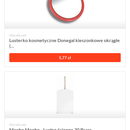
Morele.net
Lusterko kosmetyczne Donegal kieszonkowe okrągłe
(...
5,77 zł
Morele.net
Moebe Moebe - Lustro ścienne 30 Brass