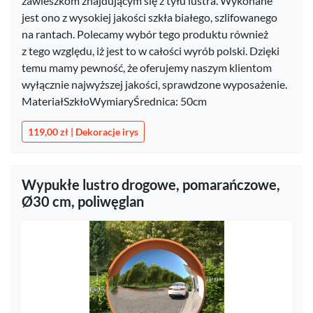
zawieszkom znajdującym się z tyłu lustra. Wykonane
jest ono z wysokiej jakości szkła białego, szlifowanego
na rantach. Polecamy wybór tego produktu również
z tego względu, iż jest to w całości wyrób polski. Dzięki
temu mamy pewność, że oferujemy naszym klientom
wyłącznie najwyższej jakości, sprawdzone wyposażenie.
MateriałSzkłoWymiaryŚrednica: 50cm
119,00 zł | Dekoracje irys
Wypukłe lustro drogowe, pomarańczowe,
Ø30 cm, poliwęglan