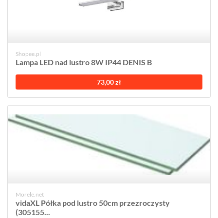
Shopee.pl
Lampa LED nad lustro 8W IP44 DENIS B
73,00 zł
Morele.net
vidaXL Półka pod lustro 50cm przezroczysty
(305155...