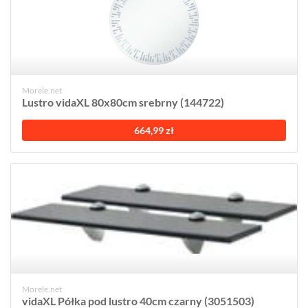
Morele.net
Lustro vidaXL 80x80cm srebrny (144722)
664,99 zł
Morele.net
vidaXL Półka pod lustro 40cm czarny (3051503)