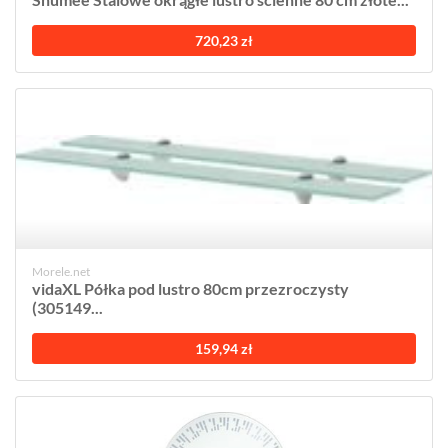
720,23 zł
Morele.net
vidaXL Półka pod lustro 80cm przezroczysty
(305149...
159,94 zł