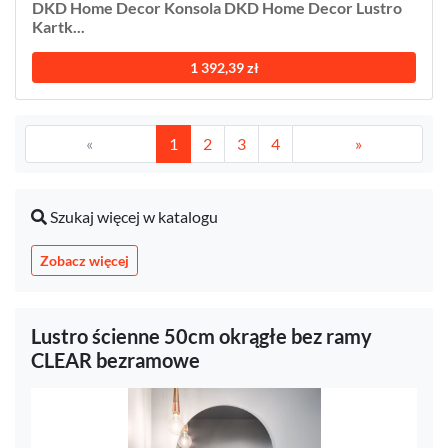
DKD Home Decor Konsola DKD Home Decor Lustro
Kartk...
1 392,39 zł
«
1
2
3
4
»
Szukaj więcej w katalogu
Zobacz więcej
Lustro ścienne 50cm okrągłe bez ramy
CLEAR bezramowe