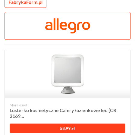
FabrykaForm.pl
Morele.net
Lusterko kosmetyczne Camry łazienkowe led (CR
2169...
58,99 zł