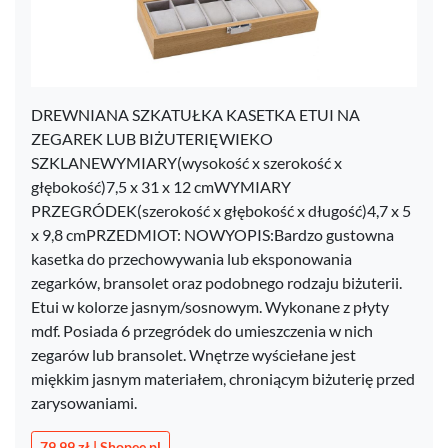
DREWNIANA SZKATUŁKA KASETKA ETUI NA
ZEGAREK LUB BIŻUTERIĘWIEKO
SZKLANEWYMIARY(wysokość x szerokość x
głębokość)7,5 x 31 x 12 cmWYMIARY
PRZEGRÓDEK(szerokość x głębokość x długość)4,7 x 5
x 9,8 cmPRZEDMIOT: NOWYOPIS:Bardzo gustowna
kasetka do przechowywania lub eksponowania
zegarków, bransolet oraz podobnego rodzaju biżuterii.
Etui w kolorze jasnym/sosnowym. Wykonane z płyty
mdf. Posiada 6 przegródek do umieszczenia w nich
zegarów lub bransolet. Wnętrze wyściełane jest
miękkim jasnym materiałem, chroniącym biżuterię przed
zarysowaniami.
79,99 zł | Shopee.pl