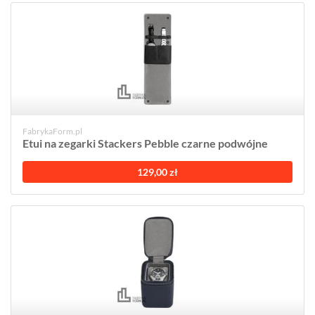
FabrykaForm.pl
Etui na zegarki Stackers Pebble czarne podwójne
129,00 zł