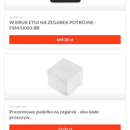
W.KRUK
W.KRUK ETUI NA ZEGAREK POTRÓJNE -
FSM/U003-BR
649,00 zł
Morele.net
Prezentowe pudełko na zegarek - eko białe
przeszyw...
19,00 zł