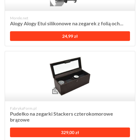
Morele.net
Alogy Alogy Etui silikonowe na zegarek z folią och...
24,99 zł
FabrykaForm.pl
Pudełko na zegarki Stackers czterokomorowe
brązowe
329,00 zł