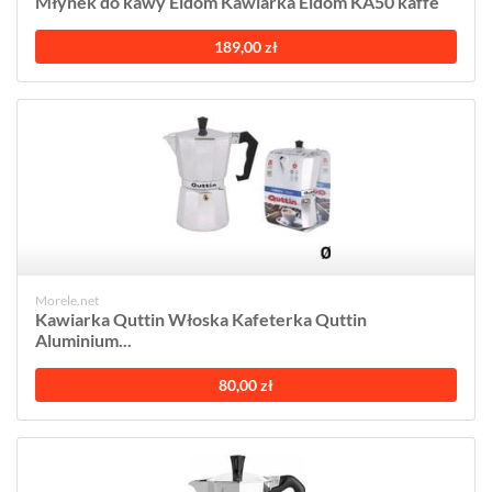
Młynek do kawy Eldom Kawiarka Eldom KA50 kaffe
189,00 zł
Morele.net
Kawiarka Quttin Włoska Kafeterka Quttin
Aluminium...
80,00 zł