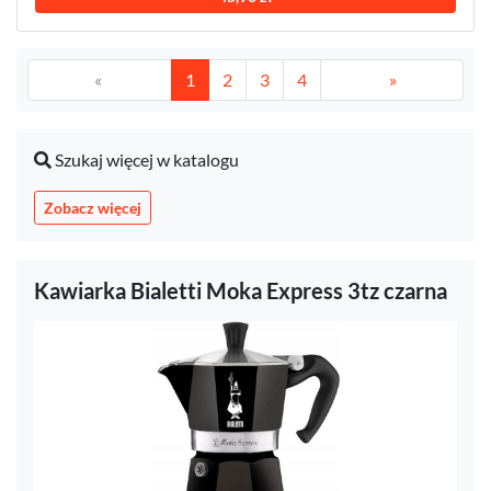
«
1
2
3
4
»
Szukaj więcej w katalogu
Zobacz więcej
Kawiarka Bialetti Moka Express 3tz czarna