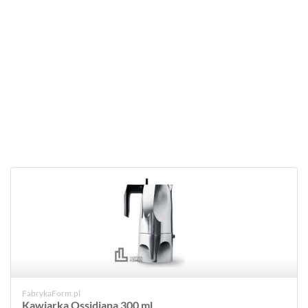
FabrykaForm.pl
Kawiarka Ossidiana 300 ml