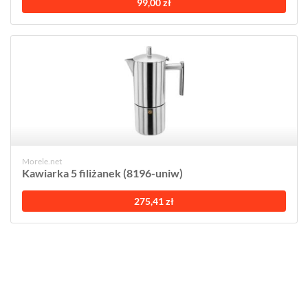
99,00 zł
Morele.net
Kawiarka 5 filiżanek (8196-uniw)
275,41 zł