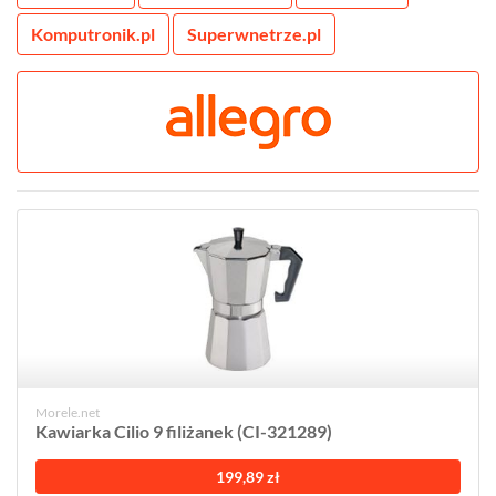
Komputronik.pl
Superwnetrze.pl
Morele.net
Kawiarka Cilio 9 filiżanek (CI-321289)
199,89 zł