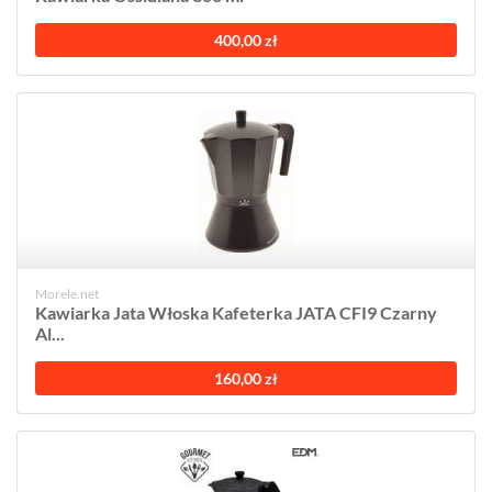
400,00 zł
Morele.net
Kawiarka Jata Włoska Kafeterka JATA CFI9 Czarny
Al...
160,00 zł