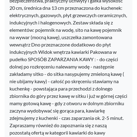
bezpieczeństwa, praktyczny uchwyty i gałka wysokość
20 cm, średnica dna 13 cm przeznaczona do kuchenek:
elektrycznych, gazowych, płyt grzewczych ceramicznych,
indukcyjnych i halogenowych. Zestaw składa się z
elementów: pojemnik na wodę, sito na kawę pojemnik
na wywar (mocną kawę), uszczelka zamontowana
wewnątrz Dno przeznaczone dodatkowo do płyt
indukcyjnych Widok wnętrza kawiarki Pakowana w
pudełko SPOSÓB ZAPARZANIA KAWY : - do części
dolnej po rozkręceniu nalewamy wodę - następnie
zakładamy sitko - do sitka nasypujemy zmieloną kawę (
nie ubijamy kawy) - całość po skręceniu stawiamy na
kuchenkę - powstająca para przechodzi z dolnego
zbiornika do góry przez kawę w sitku i już w górnej części
mamy gotową kawę - gdy z otworu w dolnym zbiorniku
zaczyna wydobywać się gorąca para, kawiarkę
zdejmujemy z kuchenki - czas zaparzania ok. 2-5 minut.
Zapraszamy również do zapoznania się z naszą
pozostałą ofertą w kategorii kawiarki do kawy