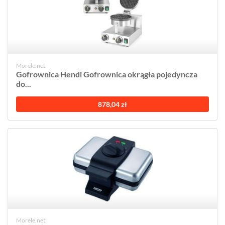
Morele.net
Gofrownica Hendi Gofrownica okrągła pojedyncza
do...
878,04 zł
Morele.net