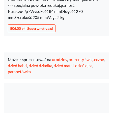
/>- specjalna powłoka redukująca ilość
tłuszczu</p>Wysokość 84 mmDługość 270
mmSzerokość 205 mmWaga 2 kg
806,00 zł | Superwnetrze.pl
Możesz sprezentować na
urodziny
,
prezenty świąteczne
,
dzień babci
,
dzień dziadka
,
dzień matki
,
dzień ojca
,
parapetówka
.