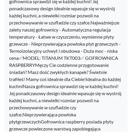
gofrownica sprawdzi się w każdej kuchni! Jej
ponadczasowy design idealnie wpasuje się w wystrój
każdej kuchni, a niewielki rozmiar pozwoli na
przechowywanie w szufladzie czy szafce.Najważniejsze
zalety naszej gofrownicy - Automatyczna regulacja
temperatury - Łatwe w czyszczeniu, wymienne płyty
grzewcze - Nieprzywierająca powłoka płyt grzewczych -
Termoizolacyjny uchwyt i obudowa - Duża moc - niska
cena✅MODEL: TITANUM TKT003✅ GOFROWNICA
RASPBERRYMęczy Cie codzienne przygotowanie
śniadań? Masz dość zwykłych kanapek? Świetnie
trafiłeś! Mamy coś idealnie dla Ciebie!Idealna do każdej
kuchniNasza gofrownica sprawdzi się w każdej kuchni!
Jej ponadczasowy design idealnie wpasuje się w wystrój
każdej kuchni, a niewielki rozmiar pozwoli na
przechowywanie w szufladzie czy
szafce.Nieprzywierająca powłoka
płytgrzewczychGofrownica raspberry posiada płyty
grzewcze powleczone warstwą zapobiegająca