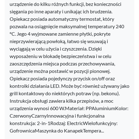
urządzenie do kilku różnych funkcji, bez konieczności
sięgania po inne aparaty i unikając ich brudzenia.
Opiekacz posiada automatyczny termostat, który
pozwala na osiągnięcie maksymalnej temperatury 240
ºC. Jego 4 wyjmowane zamienne płytki, pokryte
nieprzywierającą powłoką, łatwo się wsuwają i
wyciągają w celu użycia i czyszczenia. Dzięki
wyposażeniu w blokadę bezpieczeństwa i w celu
zaoszczędzenia miejsca podczas przechowywania,
urządzenie można postawić w pozycji pionowej.
Opiekacz posiada pojedynczy przycisk on/off oraz
kontrolki działania LED. Może być również używany jako
grill kontaktowy do niektórych potraw (np. bekonu).
Instrukcja obsługi zawiera kilka przepisów, a moc
urządzenia wynosi 600 W.Materiał: PPAluminiumKolor:
CzerwonyCzarnyInnowacyjna i funkcjonalna
konstrukcja: 2-in-1Rodzaj: ElectricWielofunkcyjny:
GofrownicaMaszynka do KanapekTempera...