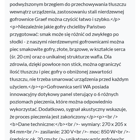
podwyższonym brzegiem do przechowywania tłuszczu
wewnątrz urządzenia, zastosowaniu stali nierdzewnej
gofrownice Graef można czyścić łatwo i szybko.</p>
<p>Niezależnie jakie gofry chcieliby Państwo
przygotować: smak może się różnić od zwykłego po
słodki - z naszymi nierdzewnymi gofrownicami można
piec smakowite gofry, złote, brązowe, w kształcie serca
(śr. 20 cm) oraz o unikalnej strukturze wafla. Dla
zdrowia, dzięki powłoce non stick, można ograniczyć
ilość tłuszczu i piec gofry o obniżonej zawartości
tłuszczu, nie trzeba smarować urządzenia przed każdym
użyciem.</p><p>Gofrownica serii WA posiada
innowacyjny dotykowy panel sterujący o 6 różnych
poziomach pieczenia, które można odpowiednio
wykorzystać. Dodatkowo, sygnał akustyczny wskazuje,
że proces pieczenia jest zakończony.</p><p><br />
<b>Dane techniczne:</b><br />- wymiary: 270 x 205 x
84 mm<br />- zasilanie: 230 V<br />- moc: 850 W<br />-
średnica: ok. 20 cm<br />- unikatowy wzór gofrów<br