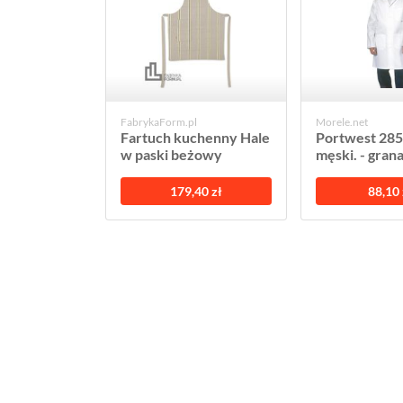
FabrykaForm.pl
Morele.net
Fartuch kuchenny Hale
Portwest 285
w paski beżowy
męski. - gra
179,40 zł
88,10 