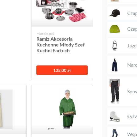
Czap
Czap
Morele.net
Ramiz Akcesoria
Kuchenne Młody Szef
Jazd
Kuchni Fartuch
Narc
135,00 zł
Snow
Łyżw
Wspi