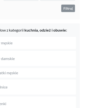
Filtruj
ow z kategorii
kuchnia,
odzież i obuwie:
 męskie
 damskie
tki męskie
nice
enki