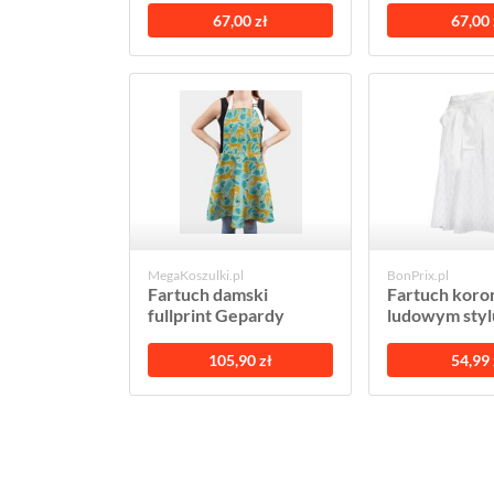
67,00 zł
67,00 
MegaKoszulki.pl
BonPrix.pl
Fartuch damski
Fartuch kor
fullprint Gepardy
ludowym styl
105,90 zł
54,99 