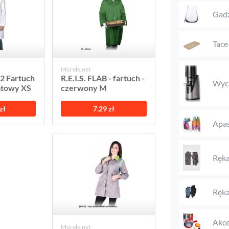
Gadż
Tace
Morele.net
2 Fartuch
R.E.I.S. FLAB - fartuch -
Wyci
natowy XS
czerwony M
zł
7,29 zł
Apas
Ręka
Ręka
Akce
Morele.net