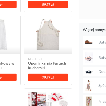
zł
59,77 zł
Więcej pomysł
Buty
Buty
Morele.net
onkowy w
Upominkarnia Fartuch
u
kucharski
Doda
zł
79,77 zł
Spód
Suki