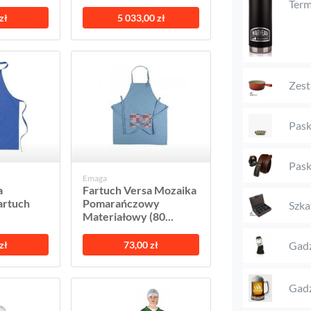
Ter
zł
5 033,00 zł
Zest
Pask
Pask
Emaga
a
Fartuch Versa Mozaika
artuch
Pomarańczowy
Szka
Materiałowy (80...
zł
73,00 zł
Gadż
Gadż