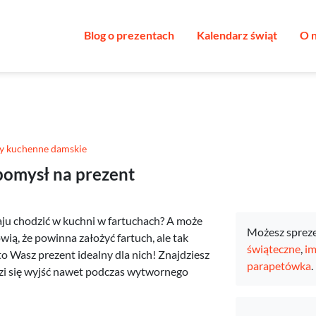
Blog o prezentach
Kalendarz świąt
O 
y kuchenne damskie
pomysł na prezent
ju chodzić w kuchni w fartuchach? A może
Możesz sprez
ią, że powinna założyć fartuch, ale tak
świąteczne
,
im
to Wasz prezent idealny dla nich! Znajdziesz
parapetówka
.
dzi się wyjść nawet podczas wytwornego