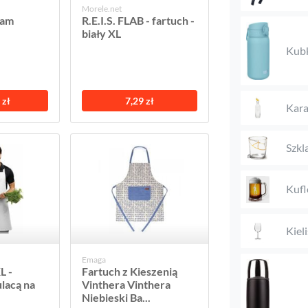
Morele.net
ham
R.E.I.S. FLAB - fartuch -
biały XL
Kub
 zł
7,29 zł
Kara
Szkl
Kufl
Kieli
Emaga
L -
Fartuch z Kieszenią
ulacą na
Vinthera Vinthera
Niebieski Ba...