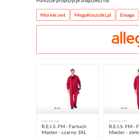
Poniższe propozycje znajdziesz na:
Morele.net
MegaKoszulki.pl
Emaga
Morele.net
Morele.net
R.E.I.S. FM - Fartuch
R.E.I.S. FM - 
Master - czarny 3XL
Master - ziel