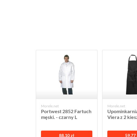
Morele.net
Morele.net
Portwest 2852 Fartuch
Upominkarnia
męski. - czarny L
Viera z 2 kie
88,10 zł
59,77 