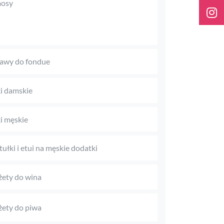
mosy
awy do fondue
i damskie
i męskie
tułki i etui na męskie dodatki
ety do wina
ety do piwa