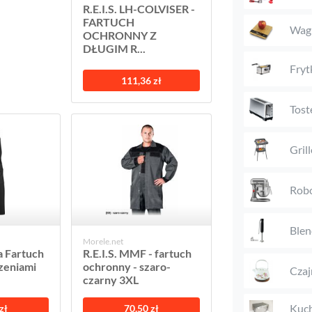
R.E.I.S. LH-COLVISER -
FARTUCH
Wag
OCHRONNY Z
DŁUGIM R...
Fryt
111,36 zł
Tost
Gril
Rob
Blen
Morele.net
 Fartuch
R.E.I.S. MMF - fartuch
szeniami
ochronny - szaro-
Czaj
czarny 3XL
Kuch
zł
70,50 zł