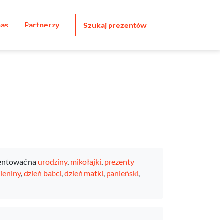
nas
Partnerzy
Szukaj prezentów
entować na
urodziny
,
mikołajki
,
prezenty
ieniny
,
dzień babci
,
dzień matki
,
panieński
,