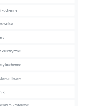
i kuchenne
kownice
ery
le elektryczne
oty kuchenne
dery, miksery
niki
enki mikrofalowe