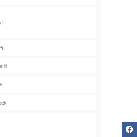
ki
fki
anki
e
szki