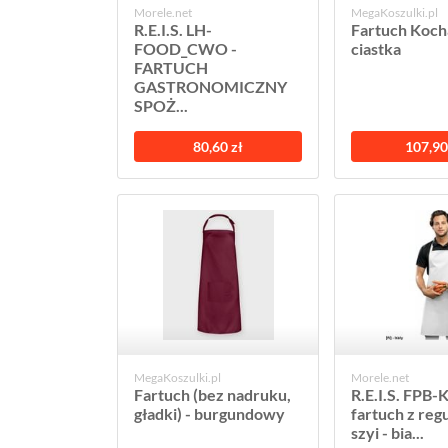
Morele.net
MegaKoszulki.pl
R.E.I.S. LH-
Fartuch Koc
FOOD_CWO -
ciastka
FARTUCH
GASTRONOMICZNY
SPOŻ...
80,60 zł
107,90
MegaKoszulki.pl
Morele.net
Fartuch (bez nadruku,
R.E.I.S. FPB-K
gładki) - burgundowy
fartuch z reg
szyi - bia...