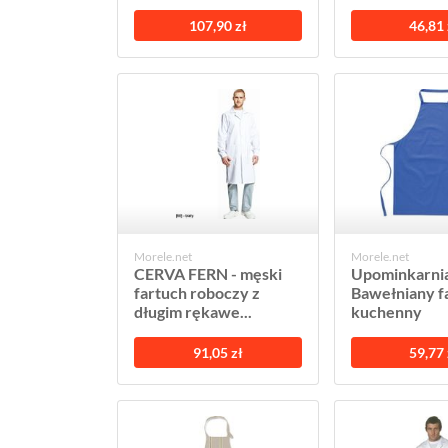
107,90 zł
46,81 
Morele.net
Morele.net
CERVA FERN - męski
Upominkarni
fartuch roboczy z
Bawełniany f
długim rękawe...
kuchenny
91,05 zł
59,77 