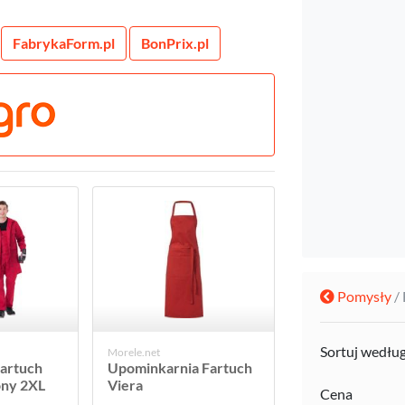
FabrykaForm.pl
BonPrix.pl
Pomysły
/
Sortuj wedłu
Morele.net
Fartuch
Upominkarnia Fartuch
ony 2XL
Viera
Cena