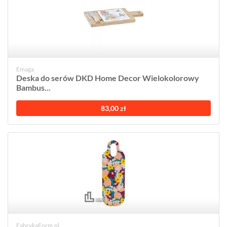
Emaga
Deska do serów DKD Home Decor Wielokolorowy
Bambus...
83,00 zł
FabrykaForm.pl