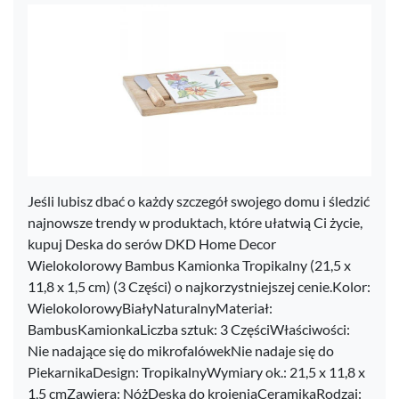
Jeśli lubisz dbać o każdy szczegół swojego domu i śledzić
najnowsze trendy w produktach, które ułatwią Ci życie,
kupuj Deska do serów DKD Home Decor
Wielokolorowy Bambus Kamionka Tropikalny (21,5 x
11,8 x 1,5 cm) (3 Części) o najkorzystniejszej cenie.Kolor:
WielokolorowyBiałyNaturalnyMateriał:
BambusKamionkaLiczba sztuk: 3 CzęściWłaściwości:
Nie nadające się do mikrofalówekNie nadaje się do
PiekarnikaDesign: TropikalnyWymiary ok.: 21,5 x 11,8 x
1,5 cmZawiera: NóżDeska do krojeniaCeramikaRodzaj: