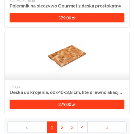
FabrykaForm.pl
Pojemnik na pieczywo Gourmet z deską prostokątny
579,00 zł
Emaga
Deska do krojenia, 60x40x3,8 cm, lite drewno akacj...
279,00 zł
«
1
2
3
4
»