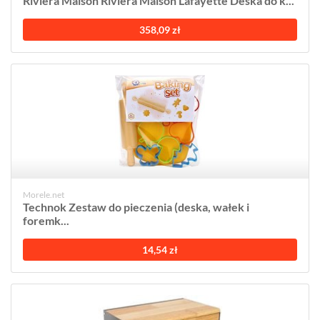
Riviera Maison Riviera Maison Lafayette Deska do k...
358,09 zł
Morele.net
Technok Zestaw do pieczenia (deska, wałek i
foremk...
14,54 zł