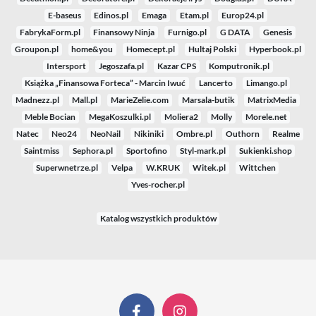
E-baseus
Edinos.pl
Emaga
Etam.pl
Europ24.pl
FabrykaForm.pl
Finansowy Ninja
Furnigo.pl
G DATA
Genesis
Groupon.pl
home&you
Homecept.pl
Hultaj Polski
Hyperbook.pl
Intersport
Jegoszafa.pl
Kazar CPS
Komputronik.pl
Książka „Finansowa Forteca” - Marcin Iwuć
Lancerto
Limango.pl
Madnezz.pl
Mall.pl
MarieZelie.com
Marsala-butik
MatrixMedia
Meble Bocian
MegaKoszulki.pl
Moliera2
Molly
Morele.net
Natec
Neo24
NeoNail
Nikiniki
Ombre.pl
Outhorn
Realme
Saintmiss
Sephora.pl
Sportofino
Styl-mark.pl
Sukienki.shop
Superwnetrze.pl
Velpa
W.KRUK
Witek.pl
Wittchen
Yves-rocher.pl
Katalog wszystkich produktów