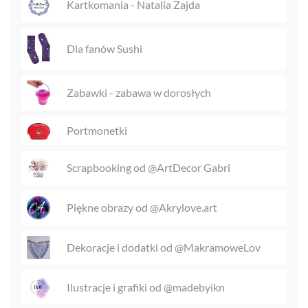
Kartkomania - Natalia Zajda
Dla fanów Sushi
Zabawki - zabawa w dorosłych
Portmonetki
Scrapbooking od @ArtDecor Gabri
Piękne obrazy od @Akrylove.art
Dekoracje i dodatki od @MakramoweLov
Ilustracje i grafiki od @madebyikn