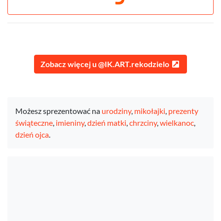
Zobacz więcej u @IK.ART.rekodzielo
Możesz sprezentować na
urodziny
,
mikołajki
,
prezenty
świąteczne
,
imieniny
,
dzień matki
,
chrzciny
,
wielkanoc
,
dzień ojca
.