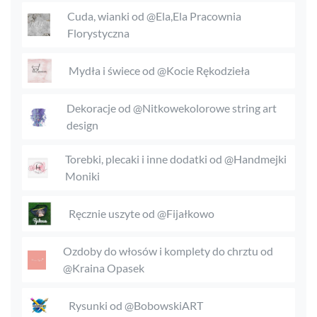
Cuda, wianki od @Ela,Ela Pracownia
Florystyczna
Mydła i świece od @Kocie Rękodzieła
Dekoracje od @Nitkowekolorowe string art
design
Torebki, plecaki i inne dodatki od @Handmejki
Moniki
Ręcznie uszyte od @Fijałkowo
Ozdoby do włosów i komplety do chrztu od
@Kraina Opasek
Rysunki od @BobowskiART