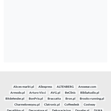
Akces-markt.pl
Aliexpress
ALTENBERG
Answear.com
Armodo.pl
Arturo Vicci
AVG.pl
BeClinic
BibliaAudio.pl
Bitdefender.pl
BonPrix.pl
Braccatta
Bron.pl
Brooks-running.pl
Charmelovesyou.pl
Clatronic.pl
Coffeedesk
Costway
Decathlon.pl
Decoratore.pl
Dekoracje irys
Douglas.pl
DUKA