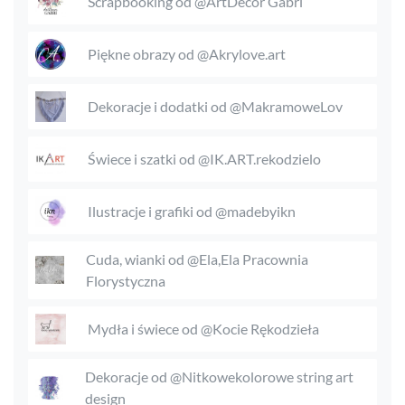
Scrapbooking od @ArtDecor Gabri
Piękne obrazy od @Akrylove.art
Dekoracje i dodatki od @MakramoweLov
Świece i szatki od @IK.ART.rekodzielo
Ilustracje i grafiki od @madebyikn
Cuda, wianki od @Ela,Ela Pracownia
Florystyczna
Mydła i świece od @Kocie Rękodzieła
Dekoracje od @Nitkowekolorowe string art
design