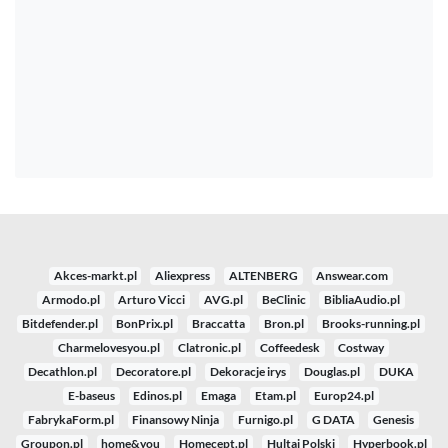
Akces-markt.pl
Aliexpress
ALTENBERG
Answear.com
Armodo.pl
Arturo Vicci
AVG.pl
BeClinic
BibliaAudio.pl
Bitdefender.pl
BonPrix.pl
Braccatta
Bron.pl
Brooks-running.pl
Charmelovesyou.pl
Clatronic.pl
Coffeedesk
Costway
Decathlon.pl
Decoratore.pl
Dekoracje irys
Douglas.pl
DUKA
E-baseus
Edinos.pl
Emaga
Etam.pl
Europ24.pl
FabrykaForm.pl
Finansowy Ninja
Furnigo.pl
G DATA
Genesis
Groupon.pl
home&you
Homecept.pl
Hultaj Polski
Hyperbook.pl