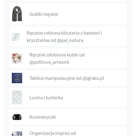
Szaliki męskie
Ręcznie robiona biżuteria z kamieni i
kryształów od @pai_natura
Ręcznie zdobione kubki od
@politova_artwork
Tablice manipulacyjne od @igrako.pl
Lustra i lusterka
Kosmetyczki
Organizacja imprez od