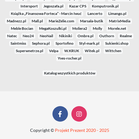
Intersport
Jegoszafa.pl
Kazar CPS
Komputronik.pl
Książka „Finansowa Forteca” - Marcin Iwuć
Lancerto
Limango.pl
Madnezz.pl
Mall.pl
MarieZelie.com
Marsala-butik
MatrixMedia
Meble Bocian
MegaKoszulki.pl
Moliera2
Molly
Morele.net
Natec
Neo24
NeoNail
Nikiniki
Ombre.pl
Outhorn
Realme
Saintmiss
Sephora.pl
Sportofino
Styl-mark.pl
Sukienki.shop
Superwnetrze.pl
Velpa
W.KRUK
Witek.pl
Wittchen
Yves-rocher.pl
Katalog wszystkich produktów
Copyright ©
Projekt Prezent 2020 - 2025