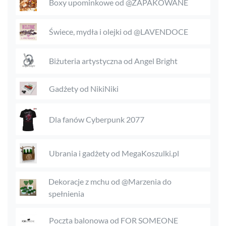
Boxy upominkowe od @ZAPAKOWANE
Świece, mydła i olejki od @LAVENDOCE
Biżuteria artystyczna od Angel Bright
Gadżety od NikiNiki
Dla fanów Cyberpunk 2077
Ubrania i gadżety od MegaKoszulki.pl
Dekoracje z mchu od @Marzenia do
spełnienia
Poczta balonowa od FOR SOMEONE