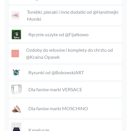
Torebki, plecaki i inne dodatki od @Handmejki
Moniki
Ręcznie uszyte od @Fijałkowo
Ozdoby do włosów i komplety do chrztu od
@Kraina Opasek
Rysunki od @BobowskiART
Dla fanów marki VERSACE
Dla fanów marki MOSCHINO
Kapelusze