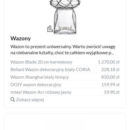
Wazony
Wazon to prezent uniwersalny. Warto zwrócić uwagę
na niebanalne kztałty, choć te całkiem wyjątkowe p...
Wazon Blade 20 cm karmelowy
1 270,00 zł
Beliani Wazon dekoracyjny biały CORIA
228,18 zł
Wazon Shanghai biały lśniący
850,00 zł
DOIY wazon dekoracyjny
159,99 zł
Intesi Wazon Arc różowy jasny
59,90 zł
Zobacz więcej