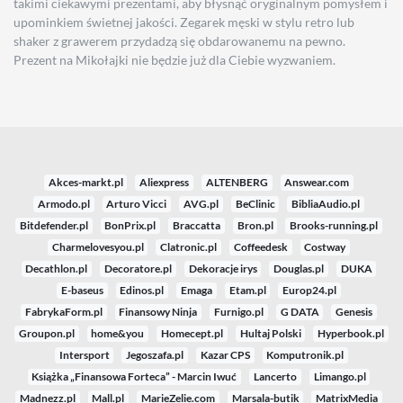
takimi ciekawymi prezentami, aby błysnąć oryginalnym pomysłem i
upominkiem świetnej jakości. Zegarek męski w stylu retro lub
shaker z grawerem przydadzą się obdarowanemu na pewno.
Prezent na Mikołajki nie będzie już dla Ciebie wyzwaniem.
Akces-markt.pl
Aliexpress
ALTENBERG
Answear.com
Armodo.pl
Arturo Vicci
AVG.pl
BeClinic
BibliaAudio.pl
Bitdefender.pl
BonPrix.pl
Braccatta
Bron.pl
Brooks-running.pl
Charmelovesyou.pl
Clatronic.pl
Coffeedesk
Costway
Decathlon.pl
Decoratore.pl
Dekoracje irys
Douglas.pl
DUKA
E-baseus
Edinos.pl
Emaga
Etam.pl
Europ24.pl
FabrykaForm.pl
Finansowy Ninja
Furnigo.pl
G DATA
Genesis
Groupon.pl
home&you
Homecept.pl
Hultaj Polski
Hyperbook.pl
Intersport
Jegoszafa.pl
Kazar CPS
Komputronik.pl
Książka „Finansowa Forteca” - Marcin Iwuć
Lancerto
Limango.pl
Madnezz.pl
Mall.pl
MarieZelie.com
Marsala-butik
MatrixMedia