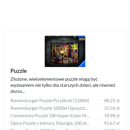
Puzzle
Złożone, wieloelementowe puzzle mogą być
wyzwaniem nie tylko dla starszych dzieci, ale również
doros...
Ravensburger Puzzle Psi piknik (12886)
48,25 zł
Ravensburger Puzzle 1000el Opuszczony sklep 169726 RAVENSBURGER
31,56 zł
Clementoni Puzzle 180 Super Kolor Marvel Strażnicy Galaktyki
18,98 zł
Djeco Puzzle z tektury, Dżungla, 100 elementów
92,67 zł