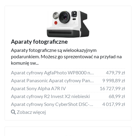
Aparaty fotograficzne
Aparaty fotograficzne są wielookazyjnym
podarunkiem. Możesz go sprezentować na przyład na
komunię sw...
Aparat cyfrowy AgfaPhoto WP8000 niebieski
479,79 zł
Aparat Panasonic Aparat cyfrowy Panasonic Lumix DC-S5 + ob. 20-60
9 998,89 zł
Aparat Sony Alpha A7R IV
16 727,99 zł
Aparat cyfrowy R2 Invest X2 niebieski
68,99 zł
Aparat cyfrowy Sony CyberShot DSC-RX100 VA czarny
4 017,99 zł
Zobacz więcej