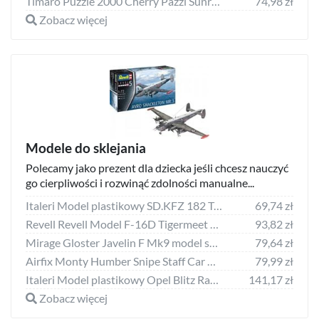
Timaro Puzzle 2000 Cherry Pazzi Sunrise by the sea 50002
74,98 zł
Zobacz więcej
Modele do sklejania
Polecamy jako prezent dla dziecka jeśli chcesz nauczyć
go cierpliwości i rozwinąć zdolności manualne...
Italeri Model plastikowy SD.KFZ 182 Tygrys II
69,74 zł
Revell Revell Model F-16D Tigermeet 2014 Lockheed Martin
93,82 zł
Mirage Gloster Javelin F Mk9 model set (872093)
79,64 zł
Airfix Monty Humber Snipe Staff Car model do sklejania Airfix uniwersalny
79,99 zł
Italeri Model plastikowy Opel Blitz Radio Truck
141,17 zł
Zobacz więcej