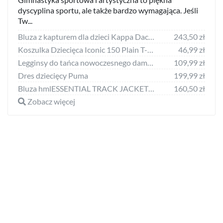
dyscyplina sportu, ale także bardzo wymagająca. Jeśli
Tw...
Bluza z kapturem dla dzieci Kappa Daccio
243,50 zł
Koszulka Dziecięca Iconic 150 Plain T-shirt
46,99 zł
Legginsy do tańca nowoczesnego damskie Starever wysoki stan
109,99 zł
Dres dziecięcy Puma
199,99 zł
Bluza hmlESSENTIAL TRACK JACKET KIDS
160,50 zł
Zobacz więcej