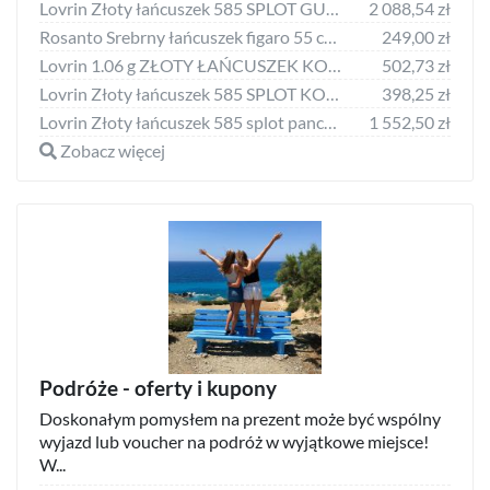
Lovrin Złoty łańcuszek 585 SPLOT GUCCI Z BLASZKAMI 45cm 4,35g
2 088,54 zł
Rosanto Srebrny łańcuszek figaro 55 cm 925
249,00 zł
Lovrin 1.06 g ZŁOTY ŁAŃCUSZEK KOSTKA 585 PEŁNE ZŁOTO 45 CM PREZENT
502,73 zł
Lovrin Złoty łańcuszek 585 SPLOT KOSTKA 40CM 0,77g
398,25 zł
Lovrin Złoty łańcuszek 585 splot pancerka z nacięciem 60 cm 3,24 g
1 552,50 zł
Zobacz więcej
Podróże - oferty i kupony
Doskonałym pomysłem na prezent może być wspólny
wyjazd lub voucher na podróż w wyjątkowe miejsce!
W...