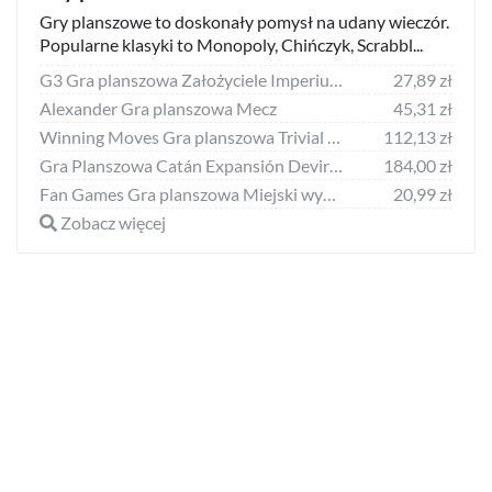
Gry planszowe to doskonały pomysł na udany wieczór.
Popularne klasyki to Monopoly, Chińczyk, Scrabbl...
G3 Gra planszowa Założyciele Imperium
27,89 zł
Alexander Gra planszowa Mecz
45,31 zł
Winning Moves Gra planszowa Trivial Pursuit Domówka Ultimate
112,13 zł
Gra Planszowa Catán Expansión Devir Mercaderes y Bárbaros (ES)
184,00 zł
Fan Games Gra planszowa Miejski wyścig i Misja wojskowa
20,99 zł
Zobacz więcej