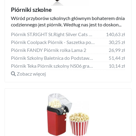
Piórniki szkolne
Wśród przyborów szkolnych głównym bohaterem dnia
codziennego jest piórnik. Według nas jest to doskon...
Piórnik ST.RIGHT St.Right Silver Cats 3-komorowy BP26
140,63 zł
Piórnik Coolpack Piórnik - Saszetka podwójna Primus (85158CP)
30,25 zł
Piórnik FANDY Piórnik rolka Lama 2
26,99 zł
Piórnik Szkolny Baletnica do Podstawówki dla Dziewczynki Tancerka [PWJBL11]
51,44 zł
Piórnik Teka Piórnik szkolny NS06 granatowy
10,14 zł
Zobacz więcej