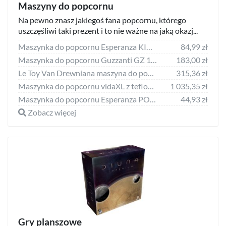
Maszyny do popcornu
Na pewno znasz jakiegoś fana popcornu, którego
uszczęśliwi taki prezent i to nie ważne na jaką okazj...
Maszynka do popcornu Esperanza KICK EKP007
84,99 zł
Maszynka do popcornu Guzzanti GZ 130A
183,00 zł
Le Toy Van Drewniana maszyna do popcornu zabawka Le Toy Van
315,36 zł
Maszynka do popcornu vidaXL z teflonowym pojemnikiem 51058
1 035,35 zł
Maszynka do popcornu Esperanza POP EKP006
44,93 zł
Zobacz więcej
Gry planszowe