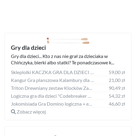
Gry dla dzieci
Gry dla dzieci... Kto z nas nie grał za dzieciaka w
Chińczyka, bierki albo statki? Te ponadczasowe k...
Skleplolki KACZKA GRA DLA DZIECI PISTOLET WYRZUTNIA KULKI CEL
59,00 zł
Kangur Gra planszowa Kalambury dla dzieci
21,00 zł
Triton Drewniany zestaw Klocków Zamek z Rycerzami dla dzieci 3+ Drewniane Figurki + Sorter kształtów + Mata z puzzli + Gra Chinczyk
90,49 zł
Logiczna gra dla dzieci "Codebreaker Game" Łamacz kodów Duża wersja
54,32 zł
Jokomisiada Gra Domino logiczna + edukacyjna dla dzieci i dorosłych GR0693
46,60 zł
Zobacz więcej