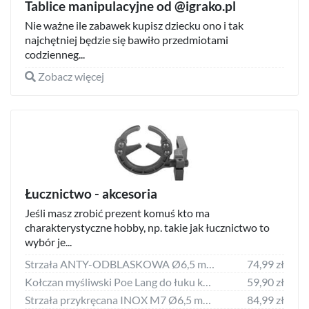
Tablice manipulacyjne od @igrako.pl
Nie ważne ile zabawek kupisz dziecku ono i tak
najchętniej będzie się bawiło przedmiotami
codzienneg...
Zobacz więcej
Łucznictwo - akcesoria
Jeśli masz zrobić prezent komuś kto ma
charakterystyczne hobby, np. takie jak łucznictwo to
wybór je...
Strzała ANTY-ODBLASKOWA Ø6,5 mm 130 cm do kuszy do łowiectwa podwodnego
74,99 zł
Kołczan myśliwski Poe Lang do łuku kamuflaż (B10003B-AC)
59,90 zł
Strzała przykręcana INOX M7 Ø6,5 mm 115 cm do kuszy do łowiectwa podwodnego
84,99 zł