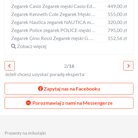
Zegarek Casio Zegarek męski Casio Edifice EFV-C110D-2AVEF
449,00 zł
Zegarek Kenneth Cole Zegarek Męski Kenneth Cole 10023868 (50 mm)
555,00 zł
Zegarek Nautica zegarek NAUTICA męski A11107G (44MM) NoSize
320,00 zł
Zegarek Police zegarek POLICE męski R1451277002 (47MM) NoSize
795,00 zł
Zegarek Gino Rossi Zegarek męski G. Rossi DARTO E11652A6-6F3
152,56 zł
Zobacz więcej
2
/16
Jeżeli chcesz uzyskać poradę eksperta:
Zapytaj nas na Facebooku
Porozmawiaj z nami na Messengerze
Prezenty na mikołajki