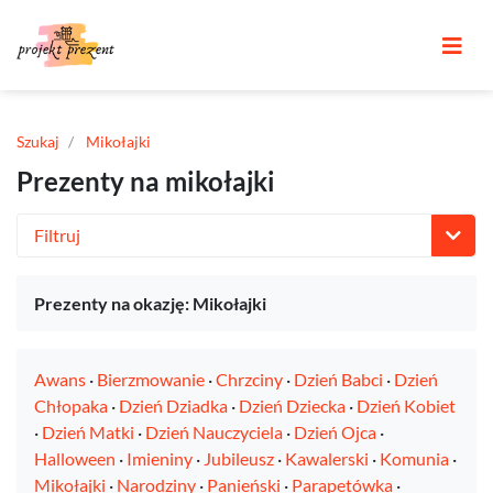
Szukaj
Mikołajki
Prezenty na mikołajki
Filtruj
Prezenty na okazję: Mikołajki
Awans
·
Bierzmowanie
·
Chrzciny
·
Dzień Babci
·
Dzień
Chłopaka
·
Dzień Dziadka
·
Dzień Dziecka
·
Dzień Kobiet
·
Dzień Matki
·
Dzień Nauczyciela
·
Dzień Ojca
·
Halloween
·
Imieniny
·
Jubileusz
·
Kawalerski
·
Komunia
·
Mikołajki
·
Narodziny
·
Panieński
·
Parapetówka
·