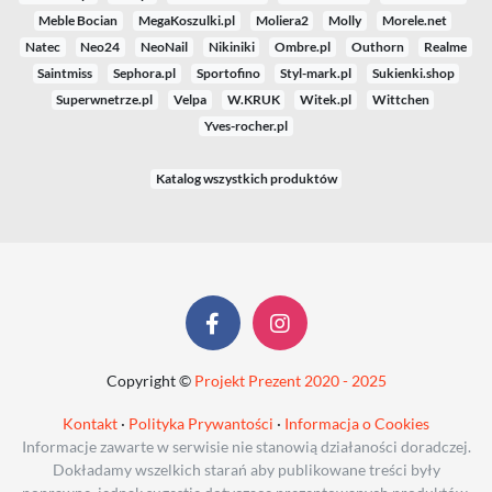
Meble Bocian
MegaKoszulki.pl
Moliera2
Molly
Morele.net
Natec
Neo24
NeoNail
Nikiniki
Ombre.pl
Outhorn
Realme
Saintmiss
Sephora.pl
Sportofino
Styl-mark.pl
Sukienki.shop
Superwnetrze.pl
Velpa
W.KRUK
Witek.pl
Wittchen
Yves-rocher.pl
Katalog wszystkich produktów
Copyright ©
Projekt Prezent 2020 - 2025
Kontakt
·
Polityka Prywantości
·
Informacja o Cookies
Informacje zawarte w serwisie nie stanowią działaności doradczej.
Dokładamy wszelkich starań aby publikowane treści były