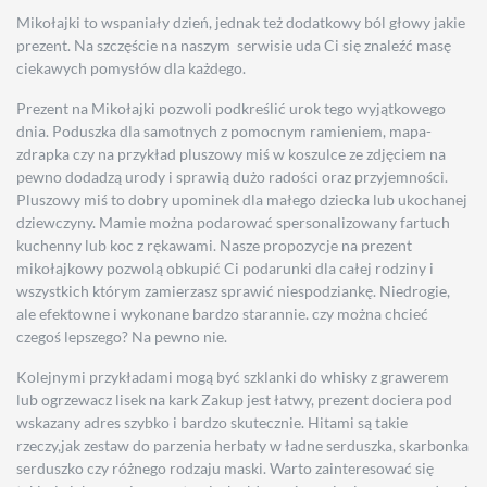
Mikołajki to wspaniały dzień, jednak też dodatkowy ból głowy jakie
prezent. Na szczęście na naszym serwisie uda Ci się znaleźć masę
ciekawych pomysłów dla każdego.
Prezent na Mikołajki pozwoli podkreślić urok tego wyjątkowego
dnia. Poduszka dla samotnych z pomocnym ramieniem, mapa-
zdrapka czy na przykład pluszowy miś w koszulce ze zdjęciem na
pewno dodadzą urody i sprawią dużo radości oraz przyjemności.
Pluszowy miś to dobry upominek dla małego dziecka lub ukochanej
dziewczyny. Mamie można podarować spersonalizowany fartuch
kuchenny lub koc z rękawami. Nasze propozycje na prezent
mikołajkowy pozwolą obkupić Ci podarunki dla całej rodziny i
wszystkich którym zamierzasz sprawić niespodziankę. Niedrogie,
ale efektowne i wykonane bardzo starannie. czy można chcieć
czegoś lepszego? Na pewno nie.
Kolejnymi przykładami mogą być szklanki do whisky z grawerem
lub ogrzewacz lisek na kark Zakup jest łatwy, prezent dociera pod
wskazany adres szybko i bardzo skutecznie. Hitami są takie
rzeczy,jak zestaw do parzenia herbaty w ładne serduszka, skarbonka
serduszko czy różnego rodzaju maski. Warto zainteresować się