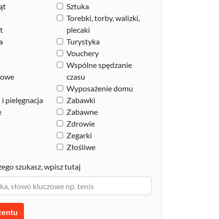
ąt
Sztuka
Torebki, torby, walizki,
t
plecaki
a
Turystyka
Vouchery
Wspólne spędzanie
zowe
czasu
Wyposażenie domu
i pielęgnacja
Zabawki
e
Zabawne
Zdrowie
Zegarki
Złośliwe
zego szukasz, wpisz tutaj
zentu