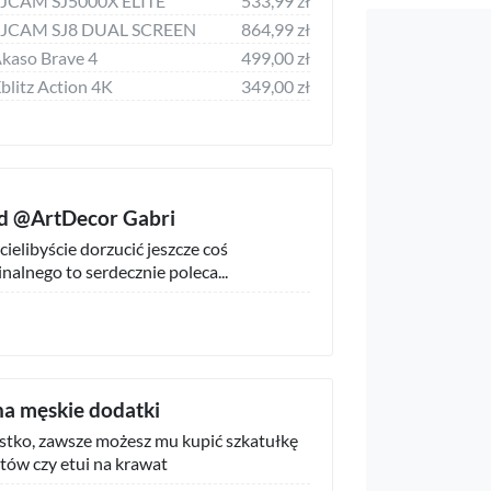
SJCAM SJ5000X ELITE
533,99 zł
 SJCAM SJ8 DUAL SCREEN
864,99 zł
kaso Brave 4
499,00 zł
litz Action 4K
349,00 zł
d @ArtDecor Gabri
cielibyście dorzucić jeszcze coś
nalnego to serdecznie poleca...
 na męskie dodatki
stko, zawsze możesz mu kupić szkatułkę
tów czy etui na krawat