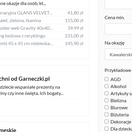
e okazje dla osób, kt...
Atos Poduszka dekoracyjna GLANS VELVET 40x40 MG20 morska
41,80 zł
Cena min.
let, zielona, tkanina
155,00 zł
Gravity Poduszka Spider web Gravity 40x40 cm Kulki silikonowe
39,99 zł
ng beżowa z recyklingu
231,00 zł
Na okazję
Poduszka dla dzieci miś 45 x 45 cm niebieska WARANASI
145,90 zł
Przykładowe 
hni od Garneczki.pl
AGD
Alkohol
jdziecie wspaniałe prezenty na
y czy inne święta. Ich bogaty...
Artykuły 
Bielizna
Biurowe
Biżuteria
Dekoracj
Dla dzieck
 męskie