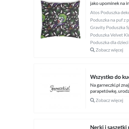
jako upominek na inn
Poduszka na puf z pa
Poduszka Velvet Ki
Zobacz więcej
Wszystko do kuc
Na garneczki.pl zna
parapetówkę, urodzin
Zobacz więcej
Nerki i saszetki