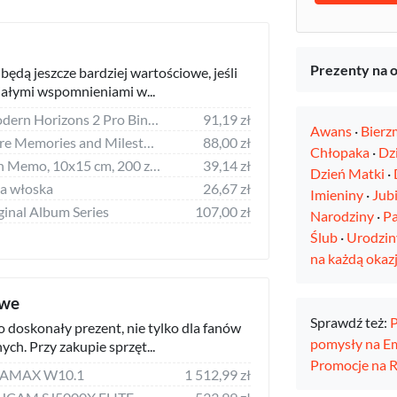
Prezenty na o
będą jeszcze bardziej wartościowe, jeśli
iałymi wspomnieniami w...
Ultra Pro Klaser Modern Horizons 2 Pro Binder na karty album
91,19 zł
Awans
·
Bierz
Moments to Treasure Memories and Milestones: My Keepsake Baby Album
88,00 zł
Chłopaka
·
Dz
Hama Album Ayleen Memo, 10x15 cm, 200 zdj. (2241)
39,14 zł
Dzień Matki
·
a włoska
26,67 zł
Imieniny
·
Jub
ginal Album Series
107,00 zł
Narodziny
·
Pa
Ślub
·
Urodzin
na każdą okazj
owe
Sprawdź też:
P
 doskonały prezent, nie tylko dla fanów
pomysły na E
ch. Przy zakupie sprzęt...
Promocje na
 LAMAX W10.1
1 512,99 zł