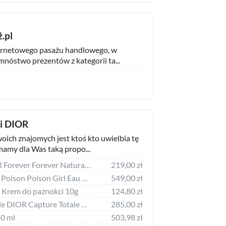
.pl
ernetowego pasażu handlowego, w
mnóstwo prezentów z kategorii ta...
i DIOR
ich znajomych jest ktoś kto uwielbia tę
mamy dla Was taką propo...
DIOR Forever DIOR Forever Forever Natural Nude foundation 30.0 ml
219,00 zł
DIOR Poison DIOR Poison Poison Girl Eau de Toilette Spray eau_de_toilette 100.0 ml
549,00 zł
 Krem do paznokci 10g
124,80 zł
DIOR Capture Totale DIOR Capture Totale C.E.L.L. ENERGY - Firming & Wrinkle-Correcting Eye Cream augencreme 15.0 ml
285,00 zł
50 ml
503,98 zł