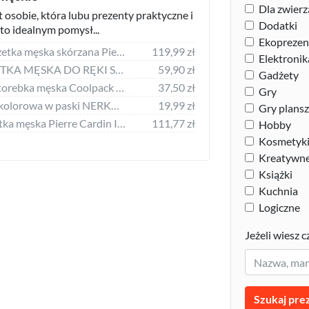
Dla zwierz
t osobie, która lubu prezenty praktyczne i
Dodatki
to idealnym pomysł...
Ekoprezen
Pierre Andreus Saszetka męska skórzana Pierre Andreus 012 czarna
119,99 zł
Elektronik
SKÓRZANA SASZETKA MĘSKA DO RĘKI SKÓRA BETLEWSKI
59,90 zł
Gadżety
Coolpack Saszetka torebka męska Coolpack draft czarna
37,50 zł
Gry
Saszetka sportowa kolorowa w paski NERKA-ZW1 09
19,99 zł
Gry plans
Pierre Cardin Saszetka męska Pierre Cardin IZA366 3758
111,77 zł
Hobby
Kosmetyki 
Kreatywn
Książki
Kuchnia
Logiczne
Jeżeli wiesz c
Szukaj pre