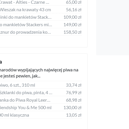
Stylowa Spinka na Krawat - Alties - Czarne Wąsy
65,00 zł
Wieszak na krawaty 43 cm
56,16 zł
Etui podróżne na spinki do mankietów Stackers mini czarne
109,00 zł
Pudełko na spinki do mankietów Stackers mini brązowe z pokrywką 12 komorowe
149,00 zł
Nylonowy kantar i sznur do prowadzenia konia z opaską na muchę Imperial Riding 1
158,50 zł
a
 narodów wypijających najwięcej piwa na
e jesteś pewien, jak...
iwo, 6 szt., 310 ml
33,74 zł
Secret de Gourmet Szklanki do piwa, pinta, 4 szt. 570 ml
76,99 zł
Royal Leerdam Szklanka do Piwa Royal Leerdam Szkło Przezroczysty (37 cl)
68,98 zł
riendship You & Me 500 ml
130,00 zł
00 ml klasyczna
13,05 zł