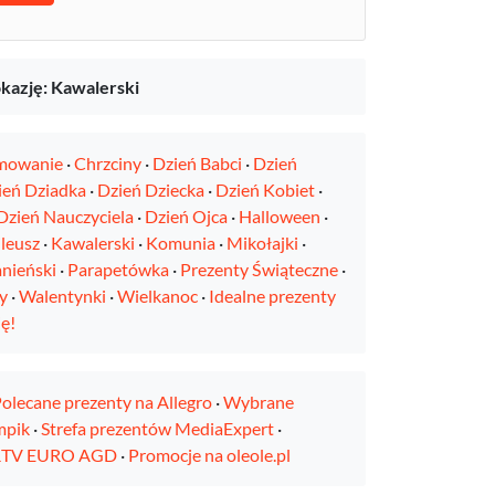
kazję: Kawalerski
mowanie
·
Chrzciny
·
Dzień Babci
·
Dzień
ień Dziadka
·
Dzień Dziecka
·
Dzień Kobiet
·
Dzień Nauczyciela
·
Dzień Ojca
·
Halloween
·
ileusz
·
Kawalerski
·
Komunia
·
Mikołajki
·
nieński
·
Parapetówka
·
Prezenty Świąteczne
·
y
·
Walentynki
·
Wielkanoc
·
Idealne prezenty
ę!
olecane prezenty na Allegro
·
Wybrane
mpik
·
Strefa prezentów MediaExpert
·
 RTV EURO AGD
·
Promocje na oleole.pl