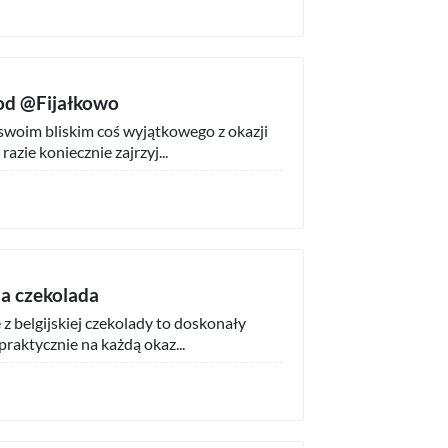
 od @Fijałkowo
woim bliskim coś wyjątkowego z okazji
razie koniecznie zajrzyj...
a czekolada
z belgijskiej czekolady to doskonały
praktycznie na każdą okaz...