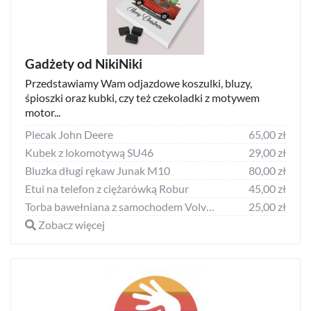
Gadżety od NikiNiki
Przedstawiamy Wam odjazdowe koszulki, bluzy,
śpioszki oraz kubki, czy też czekoladki z motywem
motor...
Plecak John Deere
65,00 zł
Kubek z lokomotywą SU46
29,00 zł
Bluzka długi rękaw Junak M10
80,00 zł
Etui na telefon z ciężarówką Robur
45,00 zł
Torba bawełniana z samochodem Volvo P1800
25,00 zł
Zobacz więcej