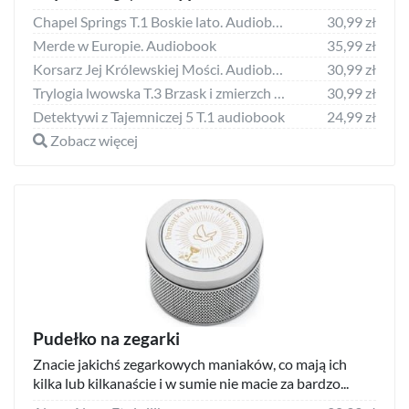
Chapel Springs T.1 Boskie lato. Audiobook (393773)
30,99 zł
Merde w Europie. Audiobook
35,99 zł
Korsarz Jej Królewskiej Mości. Audiobook
30,99 zł
Trylogia lwowska T.3 Brzask i zmierzch audiobook
30,99 zł
Detektywi z Tajemniczej 5 T.1 audiobook
24,99 zł
Zobacz więcej
Pudełko na zegarki
Znacie jakichś zegarkowych maniaków, co mają ich
kilka lub kilkanaście i w sumie nie macie za bardzo...