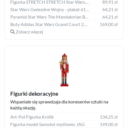
Figurka STRETCH STRETCH Star Wars Mini figure Boba Fett 15,5cm
89,91 zł
Star Wars Gwiezdne Wojny - plakat 61x91,5 cm
64,21 zł
Pyramid Star Wars The Mandalorian Bohaterowie - plakat 91,5x61 cm
64,21 zł
Buty Adidas Star Wars Grand Court 2.0 Infants
169,00 zł
Zobacz więcej
Figurki dekoracyjne
Wspaniale się sprawdzaja dla koneserów sztuki na
każdą okazję.
Art-Pol Figurka Królik
134,25 zł
Figurka model Samolot myśliwiec JAG
149,00 zł