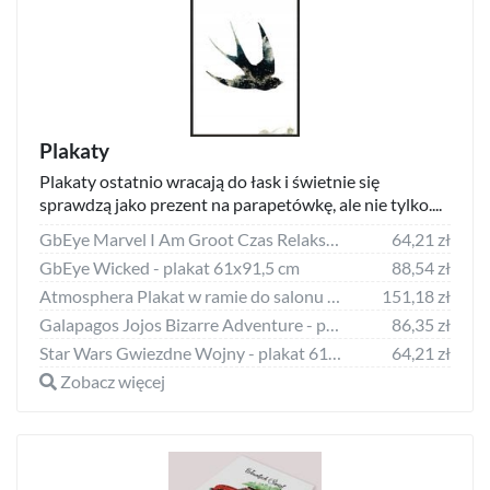
Plakaty
Plakaty ostatnio wracają do łask i świetnie się
sprawdzą jako prezent na parapetówkę, ale nie tylko....
GbEye Marvel I Am Groot Czas Relaksu - plakat 61x91,5 cm
64,21 zł
GbEye Wicked - plakat 61x91,5 cm
88,54 zł
Atmosphera Plakat w ramie do salonu CITY, 52 x 72 cm
151,18 zł
Galapagos Jojos Bizarre Adventure - plakat 53x158 cm
86,35 zł
Star Wars Gwiezdne Wojny - plakat 61x91,5 cm
64,21 zł
Zobacz więcej