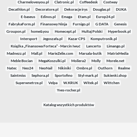
Charmelovesyou.pl
Clatronic.pl
Coffeedesk
Costway
Decathlon.pl
Decoratore.pl
Dekoracje irys
Douglas.pl
DUKA
E-baseus
Edinos.pl
Emaga
Etam.pl
Europ24.pl
FabrykaForm.pl
Finansowy Ninja
Furnigo.pl
G DATA
Genesis
Groupon.pl
home&you
Homecept.pl
Hultaj Polski
Hyperbook.pl
Intersport
Jegoszafa.pl
Kazar CPS
Komputronik.pl
Książka „Finansowa Forteca” - Marcin Iwuć
Lancerto
Limango.pl
Madnezz.pl
Mall.pl
MarieZelie.com
Marsala-butik
MatrixMedia
Meble Bocian
MegaKoszulki.pl
Moliera2
Molly
Morele.net
Natec
Neo24
NeoNail
Nikiniki
Ombre.pl
Outhorn
Realme
Saintmiss
Sephora.pl
Sportofino
Styl-mark.pl
Sukienki.shop
Superwnetrze.pl
Velpa
W.KRUK
Witek.pl
Wittchen
Yves-rocher.pl
Katalog wszystkich produktów