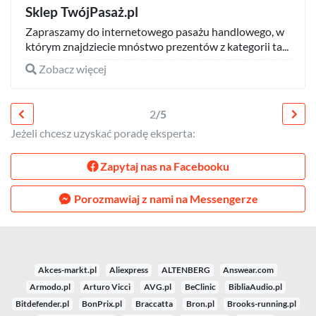
Sklep TwójPasaż.pl
Zapraszamy do internetowego pasażu handlowego, w
którym znajdziecie mnóstwo prezentów z kategorii ta...
Zobacz więcej
2
/5
Jeżeli chcesz uzyskać poradę eksperta:
Zapytaj nas na Facebooku
Porozmawiaj z nami na Messengerze
Akces-markt.pl
Aliexpress
ALTENBERG
Answear.com
Armodo.pl
Arturo Vicci
AVG.pl
BeClinic
BibliaAudio.pl
Bitdefender.pl
BonPrix.pl
Braccatta
Bron.pl
Brooks-running.pl