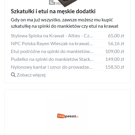
Szkatułki i etui na męskie dodatki
Gdy on ma już wszystko, zawsze możesz mu kupić
szkatułkę na spinki do mankietów czy etui na krawat
Stylowa Spinka na Krawat - Alties - Czarne Wąsy
65,00 zł
NPC Polska Rayen Wieszak na krawaty 43 cm
56,16 zł
Etui podróżne na spinki do mankietów Stackers mini czarne
109,00 zł
Pudełko na spinki do mankietów Stackers mini brązowe z pokrywką 12 komorowe
149,00 zł
Nylonowy kantar i sznur do prowadzenia konia z opaską na muchę Imperial Riding 1
158,50 zł
Zobacz więcej