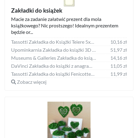
Zakładki do książek
Macie za zadanie załatwić prezent dla mola
książkowego? Nic prostszego! Idealnym prezentem
będzie or...
Tassotti Zakładka do Książki Teiere 5x20 2 sztuki
10,16 zł
Upominkarnia Zakładka do książki 3D JASZCZURKA
51,97 zł
Museums & Galleries Zakładka do książki The White Rabbit
14,16 zł
DaVinci Zakładka do książki z anagramem Litera G
11,05 zł
Tassotti Zakładka do książki Fenicotteri opakowanie 2 sztuk
11,99 zł
Zobacz więcej