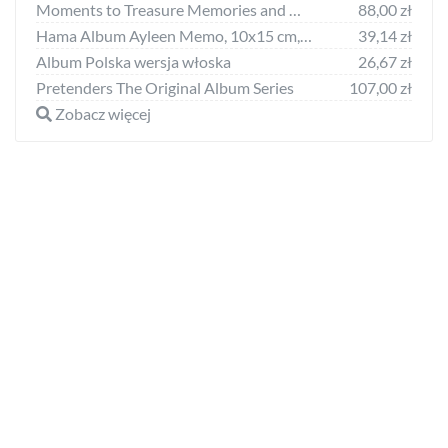
Moments to Treasure Memories and Milestones: My Keepsake Baby Album
88,00 zł
Hama Album Ayleen Memo, 10x15 cm, 200 zdj. (2241)
39,14 zł
Album Polska wersja włoska
26,67 zł
Pretenders The Original Album Series
107,00 zł
Zobacz więcej