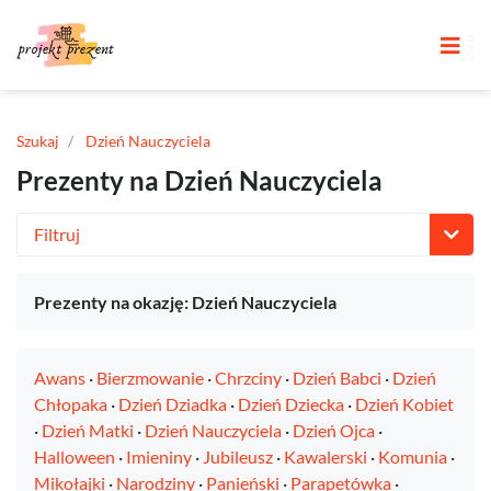
Szukaj
Dzień Nauczyciela
Prezenty na Dzień Nauczyciela
Filtruj
Prezenty na okazję: Dzień Nauczyciela
Awans
·
Bierzmowanie
·
Chrzciny
·
Dzień Babci
·
Dzień
Chłopaka
·
Dzień Dziadka
·
Dzień Dziecka
·
Dzień Kobiet
·
Dzień Matki
·
Dzień Nauczyciela
·
Dzień Ojca
·
Halloween
·
Imieniny
·
Jubileusz
·
Kawalerski
·
Komunia
·
Mikołajki
·
Narodziny
·
Panieński
·
Parapetówka
·