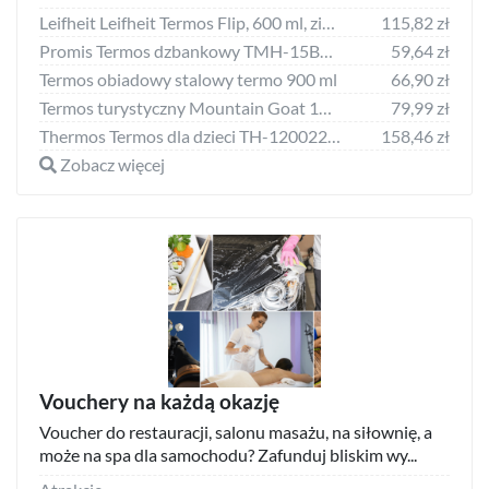
Leifheit Leifheit Termos Flip, 600 ml, zieleń kiwi Lumarko!
115,82 zł
Promis Termos dzbankowy TMH-15BH Herbata 1.5 l Srebrny
59,64 zł
Termos obiadowy stalowy termo 900 ml
66,90 zł
Termos turystyczny Mountain Goat 1000ml
79,99 zł
Thermos Termos dla dzieci TH-12002201 0.47 l Niebieski
158,46 zł
Zobacz więcej
Vouchery na każdą okazję
Voucher do restauracji, salonu masażu, na siłownię, a
może na spa dla samochodu? Zafunduj bliskim wy...