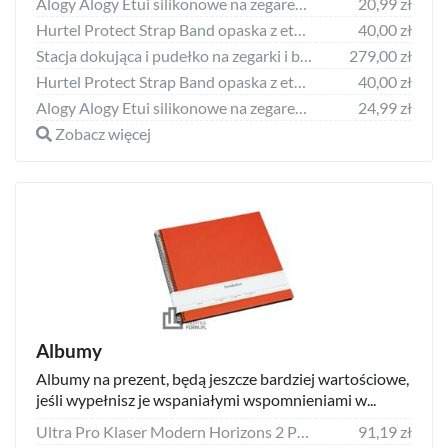
Alogy Alogy Etui silikonowe na zegarek z folią ochronną do Huawei Watch GT 2 Pro uniwersalny
20,99 zł
Hurtel Protect Strap Band opaska z etui do Watch 7 / 6 / 5 / 4 / 3 / 2 / SE (41 / 40 / 38mm) obudowa pancerny pokrowiec na zegarek czarny
40,00 zł
Stacja dokująca i pudełko na zegarki i biżuterię duże Stackers czarne
279,00 zł
Hurtel Protect Strap Band opaska z etui do Watch 7 / 6 / 5 / 4 / 3 / 2 / SE (45 / 44 / 42mm) obudowa pancerny pokrowiec na zegarek szary
40,00 zł
Alogy Alogy Etui silikonowe na zegarek z folią ochronną do Huawei Watch GT 2 Pro uniwersalny
24,99 zł
Zobacz więcej
Albumy
Albumy na prezent, będą jeszcze bardziej wartościowe,
jeśli wypełnisz je wspaniałymi wspomnieniami w...
Ultra Pro Klaser Modern Horizons 2 Pro Binder na karty album
91,19 zł