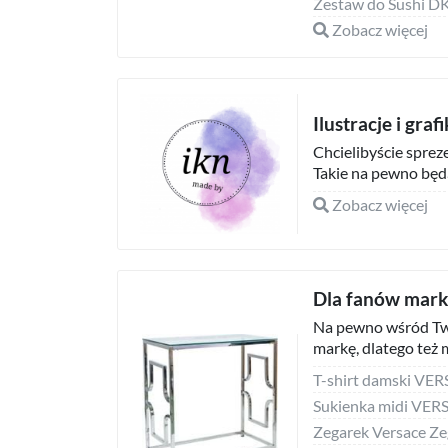
Zobacz więcej
Ilustracje i gra
Chcielibyście spre
Takie na pewno będą 
Zobacz więcej
Dla fanów mar
Na pewno wśród Two
markę, dlatego też 
T-shirt damski V
Sukienka midi V