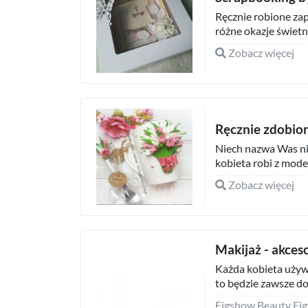
Ręcznie robione zap
różne okazje świetni
Zobacz więcej
Ręcznie zdobio
Niech nazwa Was nie
kobieta robi z model
Zobacz więcej
Makijaż - akces
Każda kobieta używ
to będzie zawsze do