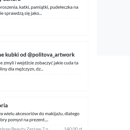
roszenia, katki, pamiątki, pudełeczka na
e sprawdzą się jako...
ne kubki od @politova_artwork
 zmyli i wejdźcie zobaczyć jakie cuda ta
iny dla mężczyzn, dz...
oria
a wielu akcesoriów do makijażu, dlatego
bry pomysł na prezent....
Eigshow Beauty Eigshow Beauty Zestaw 7 pędzli do makijażu model Fresher
140,00 zł