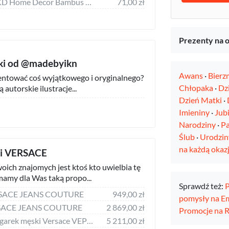
Zestaw do Sushi DKD Home Decor Bambus Kamionka (7 pcs) (28,8 x 19,8 x 3 cm)
71,00 zł
Prezenty na o
fiki od @madebyikn
Awans
·
Bierz
zentować coś wyjątkowego i oryginalnego?
Chłopaka
·
Dz
autorskie ilustracje...
Dzień Matki
·
Imieniny
·
Jub
Narodziny
·
Pa
Ślub
·
Urodzin
na każdą okazj
ki VERSACE
ich znajomych jest ktoś kto uwielbia tę
mamy dla Was taką propo...
Sprawdź też:
P
ERSACE JEANS COUTURE
949,00 zł
pomysły na E
ERSACE JEANS COUTURE
2 869,00 zł
Promocje na
Zegarek Versace Zegarek męski Versace VEPO00320 czarny
5 211,00 zł