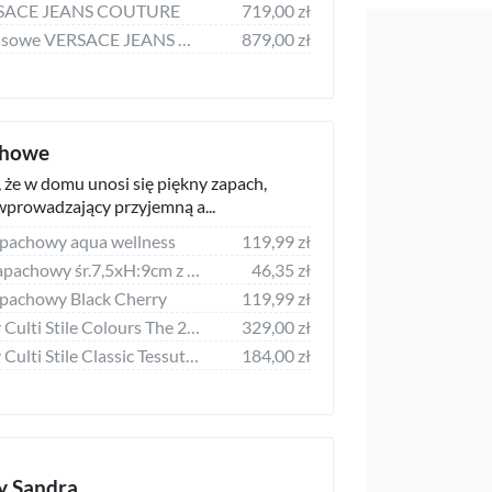
ERSACE JEANS COUTURE
719,00 zł
Szorty damskie jeansowe VERSACE JEANS COUTURE
879,00 zł
chowe
 że w domu unosi się piękny zapach,
 wprowadzający przyjemną a...
apachowy aqua wellness
119,99 zł
Lumarko Dyfuzor zapachowy śr.7,5xH:9cm z podstawką 14cm
46,35 zł
apachowy Black Cherry
119,99 zł
Dyfuzor zapachowy Culti Stile Colours The 250 ml
329,00 zł
Dyfuzor zapachowy Culti Stile Classic Tessuto 100 ml
184,00 zł
y Sandra