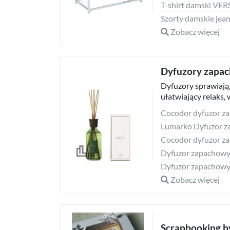
T-shirt damski V
Zobacz więcej
Dyfuzory zapa
Dyfuzory sprawiają,
ułatwiający relaks,
Cocodor dyfuzor z
Cocodor dyfuzor z
Zobacz więcej
Scrapbooking b