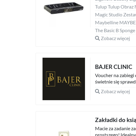
The Basic B Sponge
Zobacz więcej
BAJER CLINIC
Voucher na zabiegi
świetnie się sprawdz
Zobacz więcej
Zakładki do ksi
Macie za zadanie za
prostszego! Idealny