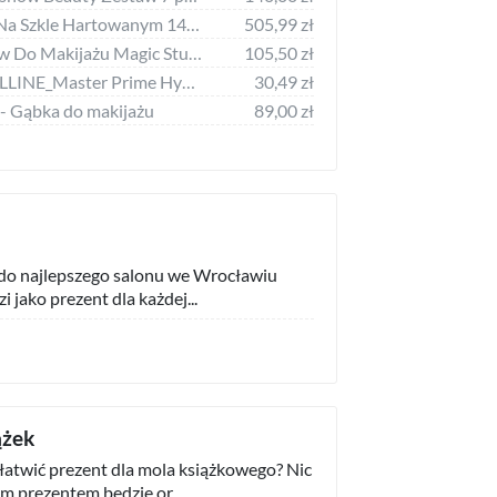
Tulup Tulup Obraz Na Szkle Hartowanym 140x70 Obraz Szklany Idealny makijaż
505,99 zł
Magic Studio Zestaw Do Makijażu Magic Studio Wild Safari Furious Beauty 7 Części
105,50 zł
Maybelline MAYBELLINE_Master Prime Hydrating Primer nawilżająca baza pod makijaż 50 30ml - 3600531400675
30,49 zł
 - Gąbka do makijażu
89,00 zł
 do najlepszego salonu we Wrocławiu
i jako prezent dla każdej...
ążek
łatwić prezent dla mola książkowego? Nic
m prezentem będzie or...