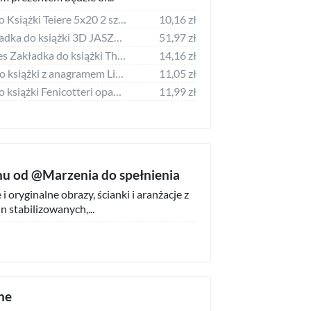
Tassotti Zakładka do Książki Teiere 5x20 2 sztuki
10,16 zł
Upominkarnia Zakładka do książki 3D JASZCZURKA
51,97 zł
Museums & Galleries Zakładka do książki The White Rabbit
14,16 zł
DaVinci Zakładka do książki z anagramem Litera G
11,05 zł
Tassotti Zakładka do książki Fenicotteri opakowanie 2 sztuk
11,99 zł
hu od @Marzenia do spełnienia
 oryginalne obrazy, ścianki i aranżacje z
n stabilizowanych,...
ne