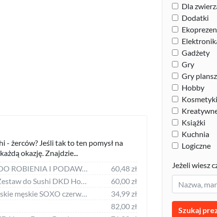
Dla zwierz
Dodatki
Ekoprezen
Elektronik
Gadżety
Gry
Gry plans
Hobby
Kosmetyki 
Kreatywn
Książki
i
Kuchnia
i - żerców? Jeśli tak to ten pomysł na
Logiczne
każdą okazję. Znajdzie...
Jeżeli wiesz c
KingHoff ZESTAW DO ROBIENIA I PODAWANIA SUSHI KINGHOFF KH-1704
60,48 zł
DKD Home Decor Zestaw do Sushi DKD Home Decor Bambus Deska (9 pcs) (30 x 10 x 3,5 cm)
60,00 zł
Soxo Skarpetki damskie męskie SOXO czerwone sushi w pudełku 3645
34,99 zł
82,00 zł
Szukaj pre