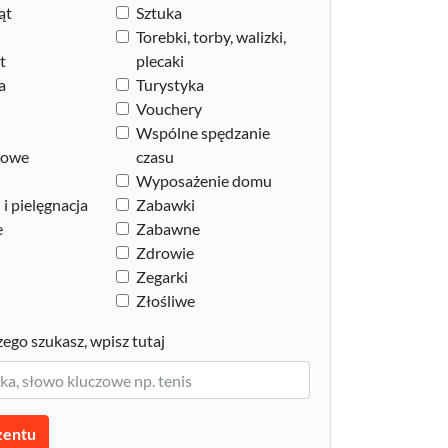
ąt
Sztuka
Torebki, torby, walizki,
t
plecaki
a
Turystyka
Vouchery
Wspólne spędzanie
zowe
czasu
Wyposażenie domu
i pielęgnacja
Zabawki
e
Zabawne
Zdrowie
Zegarki
Złośliwe
zego szukasz, wpisz tutaj
zentu