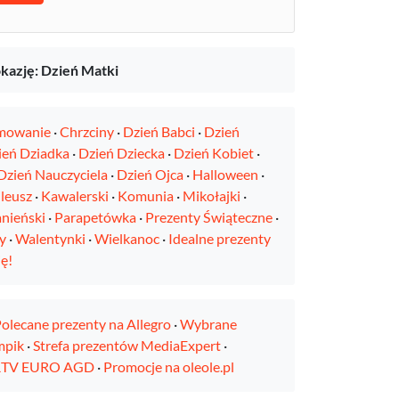
kazję: Dzień Matki
mowanie
·
Chrzciny
·
Dzień Babci
·
Dzień
ień Dziadka
·
Dzień Dziecka
·
Dzień Kobiet
·
Dzień Nauczyciela
·
Dzień Ojca
·
Halloween
·
ileusz
·
Kawalerski
·
Komunia
·
Mikołajki
·
nieński
·
Parapetówka
·
Prezenty Świąteczne
·
y
·
Walentynki
·
Wielkanoc
·
Idealne prezenty
ę!
olecane prezenty na Allegro
·
Wybrane
mpik
·
Strefa prezentów MediaExpert
·
 RTV EURO AGD
·
Promocje na oleole.pl