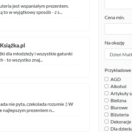
uteria jest wspaniałym prezentem.
 to w wyjątkowy sposób - z s...
Cena min.
Na okazję
aKsiążka.pl
iążki dla młodzieży i wszystkie gatunki
h - to wszystko znaj...
Przykładowe 
AGD
Alkohol
Artykuły 
Bielizna
ada nie pyta, czekolada rozumie :) W
Biurowe
ie najlepszym prezentem n...
Biżuteria
Dekoracj
Dla dzieck