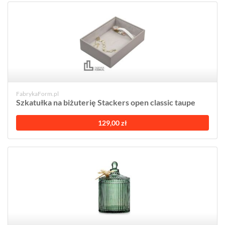
FabrykaForm.pl
Szkatułka na biżuterię Stackers open classic taupe
129,00 zł