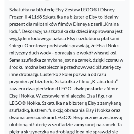
Szkatułka na biżuterię Elsy Zestaw LEGO® l Disney
Frozen II 41168 Szkatułka na biżuterię Elsy to idealny
prezent dla miłośników filmów Disneya z serii „Kraina
lodu”. Dekoracyjna szkatułka dla dzieci inspirowana jest
wyglądem lodowego pałacu Elsy i ozdobiona płatkami
śniegu. Obrotowe podstawki sprawiają, że Elsa i Nokk -
mityczny duch wody - obracają się wokół własnej osi.
Sama szufladka zamykana jest na zamek, dzięki czemu w
środku można bezpiecznie przechowywać biżuterię czy
inne drobiazgi. Lusterko z kolei pozwala od razu
przymierzyć biżuterię. Szkatułka z filmu „Kraina lodu”
zawiera dwa pierścionki LEGO i dwie postacie z filmu:
Elsę i Nokka. W zestawie minilaleczka Elsa i figurka
LEGO® Nokka. Szkatułka na biżuterię Elsy z zamykaną
szufladką, lustrem, funkcją obracania Elsy i Nokka oraz
dwoma pierścionkami LEGO®. Bezpiecznie przechowuj
ulubioną biżuterię w szufladzie zamykanej na zamek. Ta
piękna skrzyneczka na drobiazgi idealnie sprawdzi się