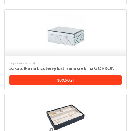
Superwnetrze.pl
Szkatułka na biżuterię lustrzana srebrna GORRON
189,90 zł