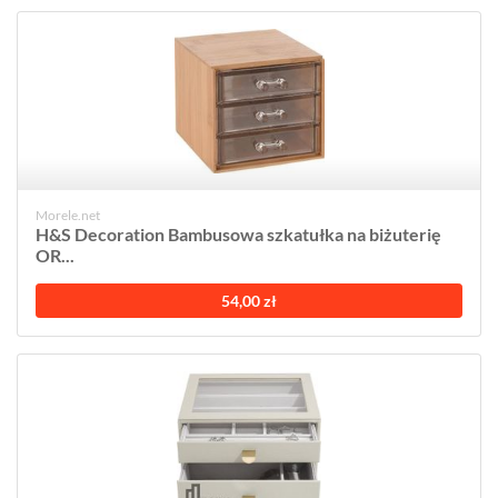
Morele.net
H&S Decoration Bambusowa szkatułka na biżuterię
OR...
54,00 zł