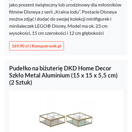
jako prezent świąteczny lub urodzinowy dla miłośników
filmów Disneya z serii „Kraina lodu”. Postacie Disneya
można zdjąć i dodać do swojej kolekcji minifigurek i
minilaleczek LEGO® Disney. Model ma ok. 23 cm
wysokości, 15 cm szerokości i 12 cm głębokości
169,90 zł | Komputronik.pl
Pudełko na biżuterię DKD Home Decor
Szkło Metal Aluminium (15 x 15 x 5,5 cm)
(2 Sztuk)