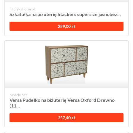
FabrykaForm.pl
Szkatułka na biżuterię Stackers supersize jasnobeż...
289,00 zł
Morele.net
Versa Pudełko na biżuterię Versa Oxford Drewno
(11...
257,40 zł