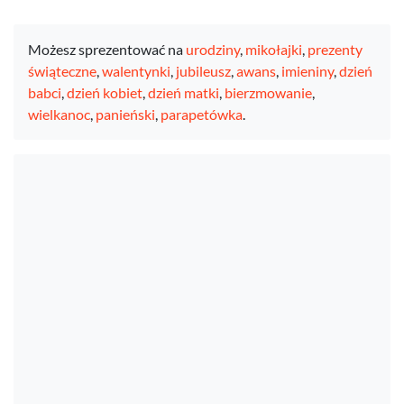
Możesz sprezentować na
urodziny
,
mikołajki
,
prezenty
świąteczne
,
walentynki
,
jubileusz
,
awans
,
imieniny
,
dzień
babci
,
dzień kobiet
,
dzień matki
,
bierzmowanie
,
wielkanoc
,
panieński
,
parapetówka
.