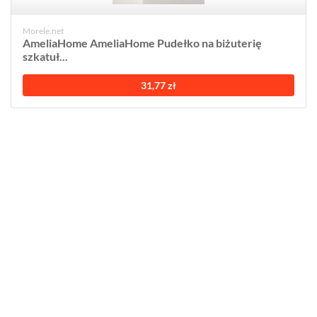
Morele.net
AmeliaHome AmeliaHome Pudełko na biżuterię
szkatuł...
31,77 zł