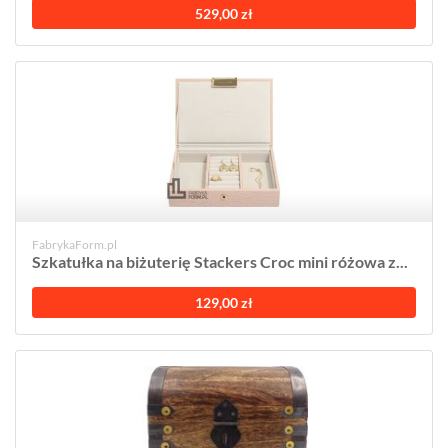
529,00 zł
FabrykaForm.pl
Szkatułka na biżuterię Stackers Croc mini różowa z...
129,00 zł