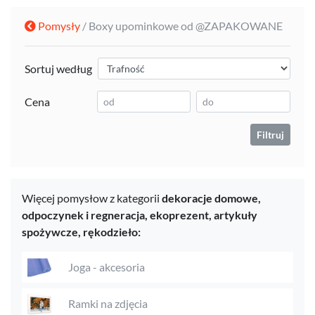
Pomysły
/ Boxy upominkowe od @ZAPAKOWANE
Sortuj według
Cena
Filtruj
Więcej pomysłow z kategorii
dekoracje domowe,
odpoczynek i regneracja,
ekoprezent,
artykuły
spożywcze,
rękodzieło:
Joga - akcesoria
Ramki na zdjęcia