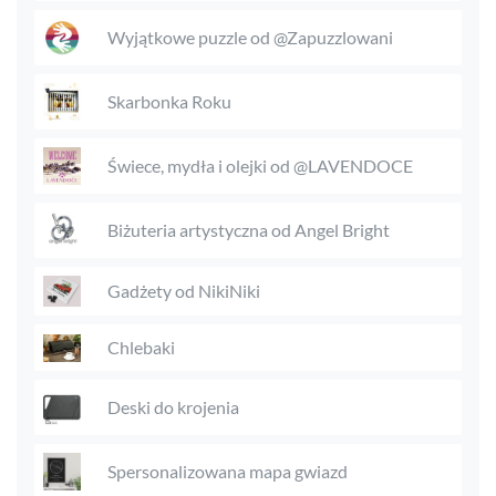
Wyjątkowe puzzle od @Zapuzzlowani
Skarbonka Roku
Świece, mydła i olejki od @LAVENDOCE
Biżuteria artystyczna od Angel Bright
Gadżety od NikiNiki
Chlebaki
Deski do krojenia
Spersonalizowana mapa gwiazd