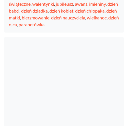
świąteczne
,
walentynki
,
jubileusz
,
awans
,
imieniny
,
dzień
babci
,
dzień dziadka
,
dzień kobiet
,
dzień chłopaka
,
dzień
matki
,
bierzmowanie
,
dzień nauczyciela
,
wielkanoc
,
dzień
ojca
,
parapetówka
.