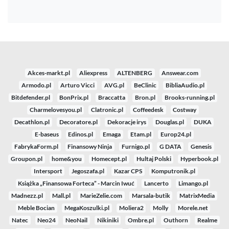
Akces-markt.pl
Aliexpress
ALTENBERG
Answear.com
Armodo.pl
Arturo Vicci
AVG.pl
BeClinic
BibliaAudio.pl
Bitdefender.pl
BonPrix.pl
Braccatta
Bron.pl
Brooks-running.pl
Charmelovesyou.pl
Clatronic.pl
Coffeedesk
Costway
Decathlon.pl
Decoratore.pl
Dekoracje irys
Douglas.pl
DUKA
E-baseus
Edinos.pl
Emaga
Etam.pl
Europ24.pl
FabrykaForm.pl
Finansowy Ninja
Furnigo.pl
G DATA
Genesis
Groupon.pl
home&you
Homecept.pl
Hultaj Polski
Hyperbook.pl
Intersport
Jegoszafa.pl
Kazar CPS
Komputronik.pl
Książka „Finansowa Forteca” - Marcin Iwuć
Lancerto
Limango.pl
Madnezz.pl
Mall.pl
MarieZelie.com
Marsala-butik
MatrixMedia
Meble Bocian
MegaKoszulki.pl
Moliera2
Molly
Morele.net
Natec
Neo24
NeoNail
Nikiniki
Ombre.pl
Outhorn
Realme