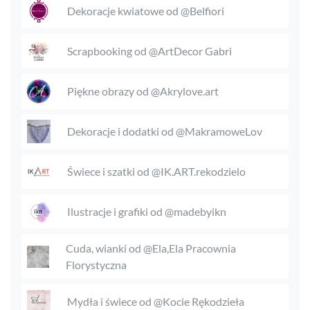
Dekoracje kwiatowe od @Belfiori
Scrapbooking od @ArtDecor Gabri
Piękne obrazy od @Akrylove.art
Dekoracje i dodatki od @MakramoweLov
Świece i szatki od @IK.ART.rekodzielo
Ilustracje i grafiki od @madebyikn
Cuda, wianki od @Ela,Ela Pracownia
Florystyczna
Mydła i świece od @Kocie Rękodzieła