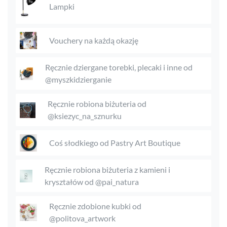
Lampki
Vouchery na każdą okazję
Ręcznie dziergane torebki, plecaki i inne od
@myszkidzierganie
Ręcznie robiona biżuteria od
@ksiezyc_na_sznurku
Coś słodkiego od Pastry Art Boutique
Ręcznie robiona biżuteria z kamieni i
kryształów od @pai_natura
Ręcznie zdobione kubki od
@politova_artwork