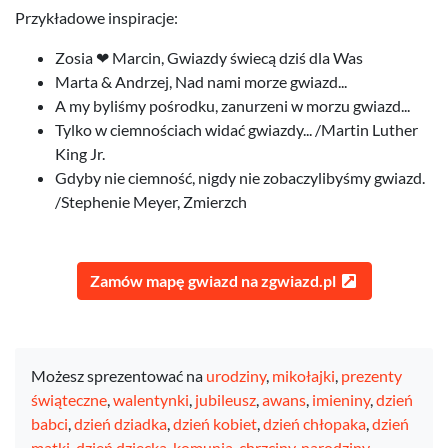
Przykładowe inspiracje:
Zosia ❤ Marcin, Gwiazdy świecą dziś dla Was
Marta & Andrzej, Nad nami morze gwiazd...
A my byliśmy pośrodku, zanurzeni w morzu gwiazd...
Tylko w ciemnościach widać gwiazdy... /Martin Luther
King Jr.
Gdyby nie ciemność, nigdy nie zobaczylibyśmy gwiazd.
/Stephenie Meyer, Zmierzch
Zamów mapę gwiazd na zgwiazd.pl
Możesz sprezentować na
urodziny
,
mikołajki
,
prezenty
świąteczne
,
walentynki
,
jubileusz
,
awans
,
imieniny
,
dzień
babci
,
dzień dziadka
,
dzień kobiet
,
dzień chłopaka
,
dzień
matki
,
dzień dziecka
,
komunia
,
chrzciny
,
narodziny
,