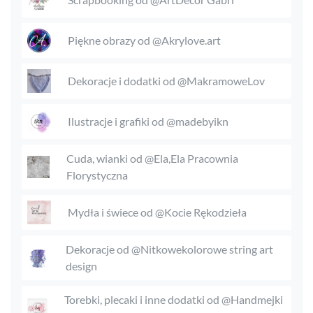
Piękne obrazy od @Akrylove.art
Dekoracje i dodatki od @MakramoweLov
Ilustracje i grafiki od @madebyikn
Cuda, wianki od @Ela,Ela Pracownia
Florystyczna
Mydła i świece od @Kocie Rękodzieła
Dekoracje od @Nitkowekolorowe string art
design
Torebki, plecaki i inne dodatki od @Handmejki