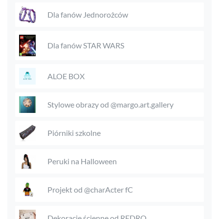
Dla fanów Jednorożców
Dla fanów STAR WARS
ALOE BOX
Stylowe obrazy od @margo.art.gallery
Piórniki szkolne
Peruki na Halloween
Projekt od @charActer fC
Dekoracje ścienne od REDRO