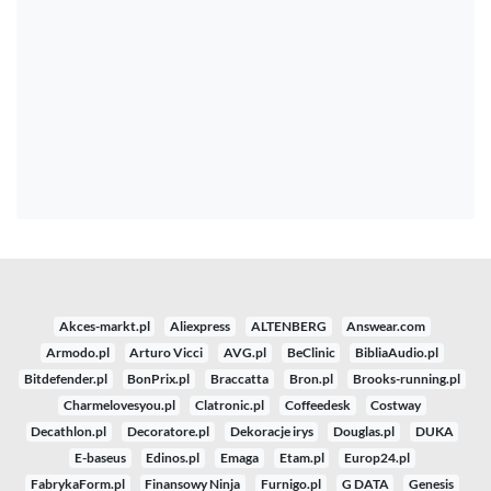
Akces-markt.pl
Aliexpress
ALTENBERG
Answear.com
Armodo.pl
Arturo Vicci
AVG.pl
BeClinic
BibliaAudio.pl
Bitdefender.pl
BonPrix.pl
Braccatta
Bron.pl
Brooks-running.pl
Charmelovesyou.pl
Clatronic.pl
Coffeedesk
Costway
Decathlon.pl
Decoratore.pl
Dekoracje irys
Douglas.pl
DUKA
E-baseus
Edinos.pl
Emaga
Etam.pl
Europ24.pl
FabrykaForm.pl
Finansowy Ninja
Furnigo.pl
G DATA
Genesis