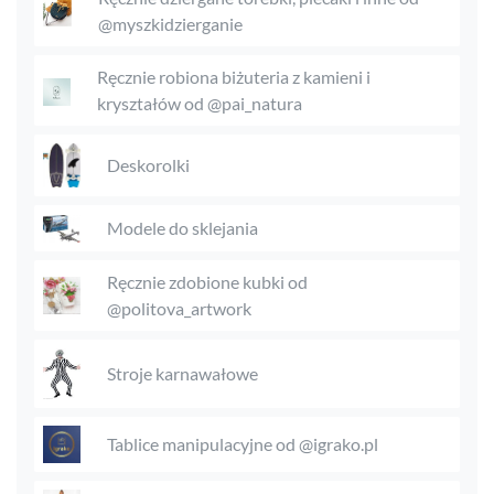
@myszkidzierganie
Ręcznie robiona biżuteria z kamieni i
kryształów od @pai_natura
Deskorolki
Modele do sklejania
Ręcznie zdobione kubki od
@politova_artwork
Stroje karnawałowe
Tablice manipulacyjne od @igrako.pl