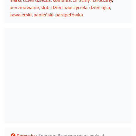
bierzmowanie
,
ślub
,
dzień nauczyciela
,
dzień ojca
,
kawalerski
,
panieński
,
parapetówka
.
Pomysły
/ Spersonalizowana mapa gwiazd