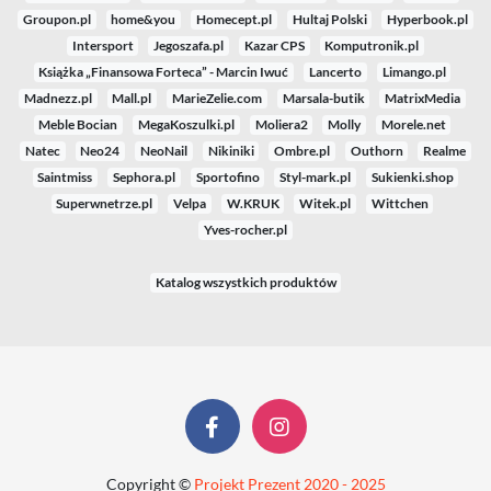
Groupon.pl
home&you
Homecept.pl
Hultaj Polski
Hyperbook.pl
Intersport
Jegoszafa.pl
Kazar CPS
Komputronik.pl
Książka „Finansowa Forteca” - Marcin Iwuć
Lancerto
Limango.pl
Madnezz.pl
Mall.pl
MarieZelie.com
Marsala-butik
MatrixMedia
Meble Bocian
MegaKoszulki.pl
Moliera2
Molly
Morele.net
Natec
Neo24
NeoNail
Nikiniki
Ombre.pl
Outhorn
Realme
Saintmiss
Sephora.pl
Sportofino
Styl-mark.pl
Sukienki.shop
Superwnetrze.pl
Velpa
W.KRUK
Witek.pl
Wittchen
Yves-rocher.pl
Katalog wszystkich produktów
Copyright ©
Projekt Prezent 2020 - 2025