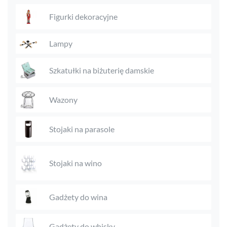
Figurki dekoracyjne
Lampy
Szkatułki na biżuterię damskie
Wazony
Stojaki na parasole
Stojaki na wino
Gadżety do wina
Gadżety do whisky