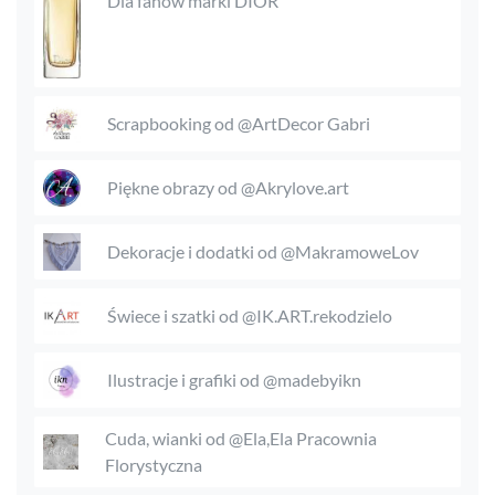
Dla fanów marki DIOR
Scrapbooking od @ArtDecor Gabri
Piękne obrazy od @Akrylove.art
Dekoracje i dodatki od @MakramoweLov
Świece i szatki od @IK.ART.rekodzielo
Ilustracje i grafiki od @madebyikn
Cuda, wianki od @Ela,Ela Pracownia
Florystyczna