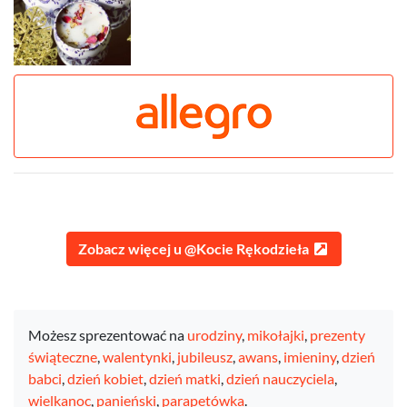
Zobacz więcej u @Kocie Rękodzieła
Możesz sprezentować na
urodziny
,
mikołajki
,
prezenty
świąteczne
,
walentynki
,
jubileusz
,
awans
,
imieniny
,
dzień
babci
,
dzień kobiet
,
dzień matki
,
dzień nauczyciela
,
wielkanoc
,
panieński
,
parapetówka
.