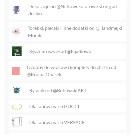
Dekoracje od @Nitkowekolorowe string art
design
Torebki, plecaki i inne dodatki od @Handmejki
Moniki
Ręcznie uszyte od @Fijałkowo
Ozdoby do włosów i komplety do chrztu od
@Kraina Opasek
Rysunki od @BobowskiART
Dla fanów marki GUCCI
Dla fanów marki VERSACE