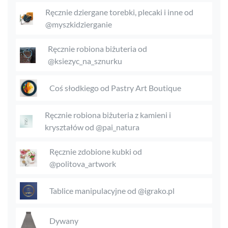
Ręcznie dziergane torebki, plecaki i inne od
@myszkidzierganie
Ręcznie robiona biżuteria od
@ksiezyc_na_sznurku
Coś słodkiego od Pastry Art Boutique
Ręcznie robiona biżuteria z kamieni i
kryształów od @pai_natura
Ręcznie zdobione kubki od
@politova_artwork
Tablice manipulacyjne od @igrako.pl
Dywany