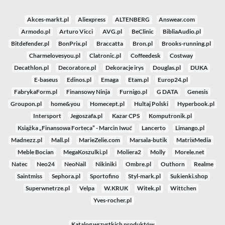
Akces-markt.pl
Aliexpress
ALTENBERG
Answear.com
Armodo.pl
Arturo Vicci
AVG.pl
BeClinic
BibliaAudio.pl
Bitdefender.pl
BonPrix.pl
Braccatta
Bron.pl
Brooks-running.pl
Charmelovesyou.pl
Clatronic.pl
Coffeedesk
Costway
Decathlon.pl
Decoratore.pl
Dekoracje irys
Douglas.pl
DUKA
E-baseus
Edinos.pl
Emaga
Etam.pl
Europ24.pl
FabrykaForm.pl
Finansowy Ninja
Furnigo.pl
G DATA
Genesis
Groupon.pl
home&you
Homecept.pl
Hultaj Polski
Hyperbook.pl
Intersport
Jegoszafa.pl
Kazar CPS
Komputronik.pl
Książka „Finansowa Forteca” - Marcin Iwuć
Lancerto
Limango.pl
Madnezz.pl
Mall.pl
MarieZelie.com
Marsala-butik
MatrixMedia
Meble Bocian
MegaKoszulki.pl
Moliera2
Molly
Morele.net
Natec
Neo24
NeoNail
Nikiniki
Ombre.pl
Outhorn
Realme
Saintmiss
Sephora.pl
Sportofino
Styl-mark.pl
Sukienki.shop
Superwnetrze.pl
Velpa
W.KRUK
Witek.pl
Wittchen
Yves-rocher.pl
Katalog wszystkich produktów