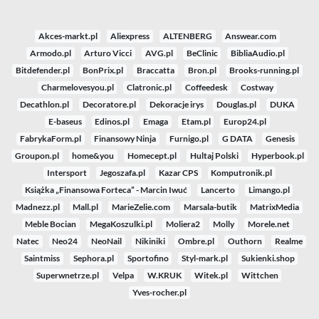
Akces-markt.pl
Aliexpress
ALTENBERG
Answear.com
Armodo.pl
Arturo Vicci
AVG.pl
BeClinic
BibliaAudio.pl
Bitdefender.pl
BonPrix.pl
Braccatta
Bron.pl
Brooks-running.pl
Charmelovesyou.pl
Clatronic.pl
Coffeedesk
Costway
Decathlon.pl
Decoratore.pl
Dekoracje irys
Douglas.pl
DUKA
E-baseus
Edinos.pl
Emaga
Etam.pl
Europ24.pl
FabrykaForm.pl
Finansowy Ninja
Furnigo.pl
G DATA
Genesis
Groupon.pl
home&you
Homecept.pl
Hultaj Polski
Hyperbook.pl
Intersport
Jegoszafa.pl
Kazar CPS
Komputronik.pl
Książka „Finansowa Forteca” - Marcin Iwuć
Lancerto
Limango.pl
Madnezz.pl
Mall.pl
MarieZelie.com
Marsala-butik
MatrixMedia
Meble Bocian
MegaKoszulki.pl
Moliera2
Molly
Morele.net
Natec
Neo24
NeoNail
Nikiniki
Ombre.pl
Outhorn
Realme
Saintmiss
Sephora.pl
Sportofino
Styl-mark.pl
Sukienki.shop
Superwnetrze.pl
Velpa
W.KRUK
Witek.pl
Wittchen
Yves-rocher.pl