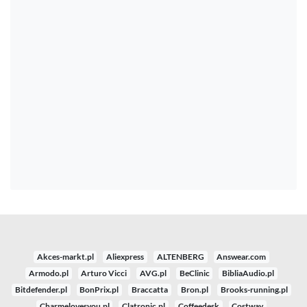
Akces-markt.pl
Aliexpress
ALTENBERG
Answear.com
Armodo.pl
Arturo Vicci
AVG.pl
BeClinic
BibliaAudio.pl
Bitdefender.pl
BonPrix.pl
Braccatta
Bron.pl
Brooks-running.pl
Charmelovesyou.pl
Clatronic.pl
Coffeedesk
Costway