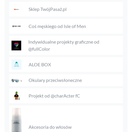
Sklep TwójPasaż.pl
Coś męskiego od Isle of Men
Indywidualne projekty graficzne od
@fullColor
ALOE BOX
Okulary przeciwsłoneczne
Projekt od @charActer fC
Akcesoria do włosów