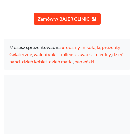
Zamów w BAJER CLINIC
Możesz sprezentować na
urodziny
,
mikołajki
,
prezenty
świąteczne
,
walentynki
,
jubileusz
,
awans
,
imieniny
,
dzień
babci
,
dzień kobiet
,
dzień matki
,
panieński
.