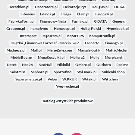
Decathlon.pl
Decoratore.pl
Dekoracje irys
Douglas.pl
DUKA
E-baseus
Edinos.pl
Emaga
Etam.pl
Europ24.pl
FabrykaForm.pl
Finansowy Ninja
Furnigo.pl
G DATA
Genesis
Groupon.pl
home&you
Homecept.pl
Hultaj Polski
Hyperbook.pl
Intersport
Jegoszafa.pl
Kazar CPS
Komputronik.pl
Książka „Finansowa Forteca” - Marcin Iwuć
Lancerto
Limango.pl
Madnezz.pl
Mall.pl
MarieZelie.com
Marsala-butik
MatrixMedia
Meble Bocian
MegaKoszulki.pl
Moliera2
Molly
Morele.net
Natec
Neo24
NeoNail
Nikiniki
Ombre.pl
Outhorn
Realme
Saintmiss
Sephora.pl
Sportofino
Styl-mark.pl
Sukienki.shop
Superwnetrze.pl
Velpa
W.KRUK
Witek.pl
Wittchen
Yves-rocher.pl
Katalog wszystkich produktów