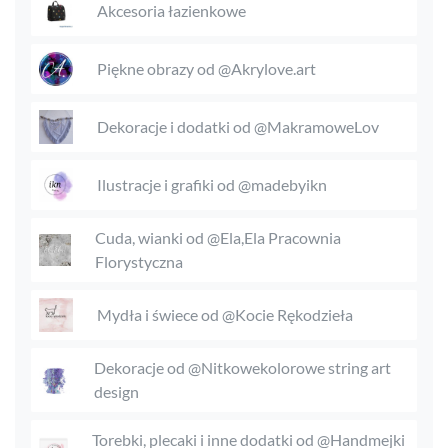
Akcesoria łazienkowe
Piękne obrazy od @Akrylove.art
Dekoracje i dodatki od @MakramoweLov
Ilustracje i grafiki od @madebyikn
Cuda, wianki od @Ela,Ela Pracownia
Florystyczna
Mydła i świece od @Kocie Rękodzieła
Dekoracje od @Nitkowekolorowe string art
design
Torebki, plecaki i inne dodatki od @Handmejki