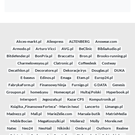
Akces-markt.pl
Aliexpress
ALTENBERG
Answear.com
Armodo.pl
Arturo Vicci
AVG.pl
BeClinic
BibliaAudio.pl
Bitdefender.pl
BonPrix.pl
Braccatta
Bron.pl
Brooks-running.pl
Charmelovesyou.pl
Clatronic.pl
Coffeedesk
Costway
Decathlon.pl
Decoratore.pl
Dekoracje irys
Douglas.pl
DUKA
E-baseus
Edinos.pl
Emaga
Etam.pl
Europ24.pl
FabrykaForm.pl
Finansowy Ninja
Furnigo.pl
G DATA
Genesis
Groupon.pl
home&you
Homecept.pl
Hultaj Polski
Hyperbook.pl
Intersport
Jegoszafa.pl
Kazar CPS
Komputronik.pl
Książka „Finansowa Forteca” - Marcin Iwuć
Lancerto
Limango.pl
Madnezz.pl
Mall.pl
MarieZelie.com
Marsala-butik
MatrixMedia
Meble Bocian
MegaKoszulki.pl
Moliera2
Molly
Morele.net
Natec
Neo24
NeoNail
Nikiniki
Ombre.pl
Outhorn
Realme