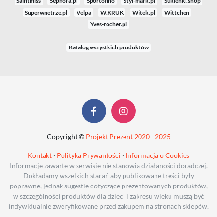
Saintmiss
Sephora.pl
Sportofino
Styl-mark.pl
Sukienki.shop
Superwnetrze.pl
Velpa
W.KRUK
Witek.pl
Wittchen
Yves-rocher.pl
Katalog wszystkich produktów
Copyright ©
Projekt Prezent 2020 - 2025
Kontakt
·
Polityka Prywantości
·
Informacja o Cookies
Informacje zawarte w serwisie nie stanowią działaności doradczej.
Dokładamy wszelkich starań aby publikowane treści były
poprawne, jednak sugestie dotyczące prezentowanych produktów,
w szczególności produktów dla dzieci i zakresu wieku muszą być
indywidualnie zweryfikowane przed zakupem na stronach sklepów.