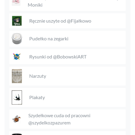
Moniki
Ręcznie uszyte od @Fijałkowo
Pudełko na zegarki
Rysunki od @BobowskiART
Narzuty
Plakaty
Szydełkowe cuda od pracowni
@szydelkozpazurem