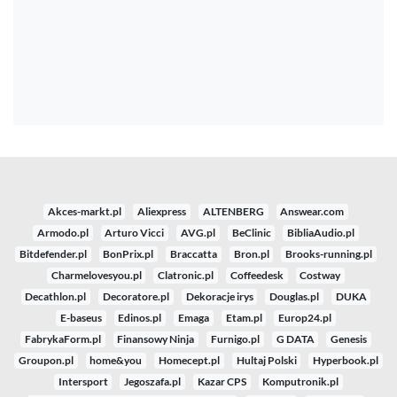
Akces-markt.pl
Aliexpress
ALTENBERG
Answear.com
Armodo.pl
Arturo Vicci
AVG.pl
BeClinic
BibliaAudio.pl
Bitdefender.pl
BonPrix.pl
Braccatta
Bron.pl
Brooks-running.pl
Charmelovesyou.pl
Clatronic.pl
Coffeedesk
Costway
Decathlon.pl
Decoratore.pl
Dekoracje irys
Douglas.pl
DUKA
E-baseus
Edinos.pl
Emaga
Etam.pl
Europ24.pl
FabrykaForm.pl
Finansowy Ninja
Furnigo.pl
G DATA
Genesis
Groupon.pl
home&you
Homecept.pl
Hultaj Polski
Hyperbook.pl
Intersport
Jegoszafa.pl
Kazar CPS
Komputronik.pl