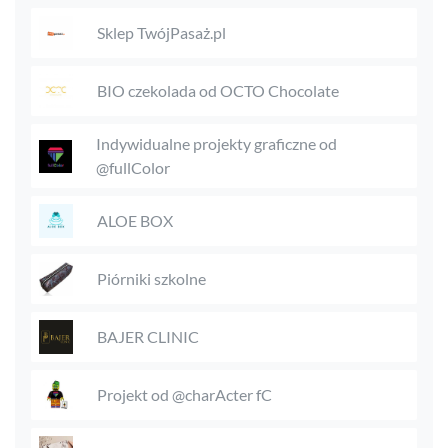
Sklep TwójPasaż.pl
BIO czekolada od OCTO Chocolate
Indywidualne projekty graficzne od
@fullColor
ALOE BOX
Piórniki szkolne
BAJER CLINIC
Projekt od @charActer fC