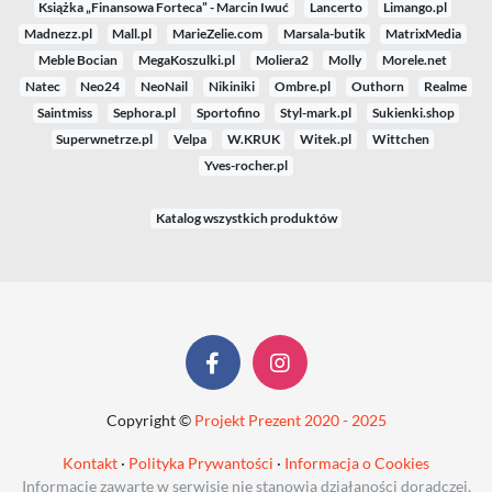
Książka „Finansowa Forteca” - Marcin Iwuć
Lancerto
Limango.pl
Madnezz.pl
Mall.pl
MarieZelie.com
Marsala-butik
MatrixMedia
Meble Bocian
MegaKoszulki.pl
Moliera2
Molly
Morele.net
Natec
Neo24
NeoNail
Nikiniki
Ombre.pl
Outhorn
Realme
Saintmiss
Sephora.pl
Sportofino
Styl-mark.pl
Sukienki.shop
Superwnetrze.pl
Velpa
W.KRUK
Witek.pl
Wittchen
Yves-rocher.pl
Katalog wszystkich produktów
Copyright ©
Projekt Prezent 2020 - 2025
Kontakt
·
Polityka Prywantości
·
Informacja o Cookies
Informacje zawarte w serwisie nie stanowią działaności doradczej.