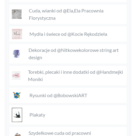
Cuda, wianki od @Ela,Ela Pracownia
Florystyczna
Mydła i świece od @Kocie Rękodzieła
Dekoracje od @Nitkowekolorowe string art
design
Torebki, plecaki i inne dodatki od @Handmejki
Moniki
Rysunki od @BobowskiART
Plakaty
Szydełkowe cuda od pracowni