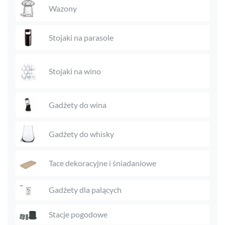
Wazony
Stojaki na parasole
Stojaki na wino
Gadżety do wina
Gadżety do whisky
Tace dekoracyjne i śniadaniowe
Gadżety dla palących
Stacje pogodowe