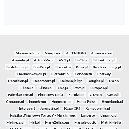
Akces-markt.pl
Aliexpress
ALTENBERG
Answear.com
Armodo.pl
Arturo Vicci
AVG.pl
BeClinic
BibliaAudio.pl
Bitdefender.pl
BonPrix.pl
Braccatta
Bron.pl
Brooks-running.pl
Charmelovesyou.pl
Clatronic.pl
Coffeedesk
Costway
Decathlon.pl
Decoratore.pl
Dekoracje irys
Douglas.pl
DUKA
E-baseus
Edinos.pl
Emaga
Etam.pl
Europ24.pl
FabrykaForm.pl
Finansowy Ninja
Furnigo.pl
G DATA
Genesis
Groupon.pl
home&you
Homecept.pl
Hultaj Polski
Hyperbook.pl
Intersport
Jegoszafa.pl
Kazar CPS
Komputronik.pl
Książka „Finansowa Forteca” - Marcin Iwuć
Lancerto
Limango.pl
Madnezz.pl
Mall.pl
MarieZelie.com
Marsala-butik
MatrixMedia