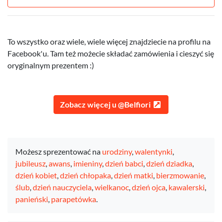
To wszystko oraz wiele, wiele więcej znajdziecie na profilu na
Facebook'u. Tam też możecie składać zamówienia i cieszyć się
oryginalnym prezentem :)
Zobacz więcej u @Belfiori
Możesz sprezentować na
urodziny
,
walentynki
,
jubileusz
,
awans
,
imieniny
,
dzień babci
,
dzień dziadka
,
dzień kobiet
,
dzień chłopaka
,
dzień matki
,
bierzmowanie
,
ślub
,
dzień nauczyciela
,
wielkanoc
,
dzień ojca
,
kawalerski
,
panieński
,
parapetówka
.