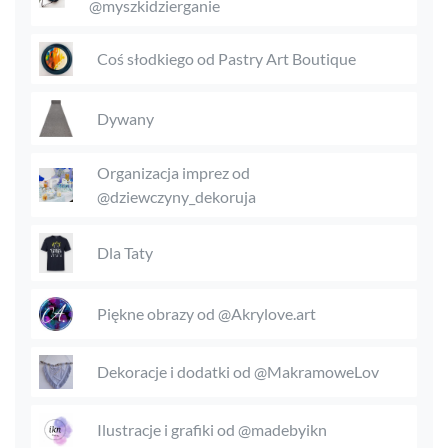
@myszkidzierganie
Coś słodkiego od Pastry Art Boutique
Dywany
Organizacja imprez od
@dziewczyny_dekoruja
Dla Taty
Piękne obrazy od @Akrylove.art
Dekoracje i dodatki od @MakramoweLov
Ilustracje i grafiki od @madebyikn