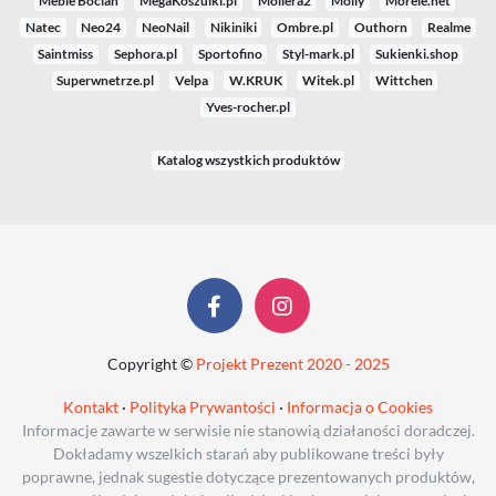
Meble Bocian
MegaKoszulki.pl
Moliera2
Molly
Morele.net
Natec
Neo24
NeoNail
Nikiniki
Ombre.pl
Outhorn
Realme
Saintmiss
Sephora.pl
Sportofino
Styl-mark.pl
Sukienki.shop
Superwnetrze.pl
Velpa
W.KRUK
Witek.pl
Wittchen
Yves-rocher.pl
Katalog wszystkich produktów
Copyright ©
Projekt Prezent 2020 - 2025
Kontakt
·
Polityka Prywantości
·
Informacja o Cookies
Informacje zawarte w serwisie nie stanowią działaności doradczej.
Dokładamy wszelkich starań aby publikowane treści były
poprawne, jednak sugestie dotyczące prezentowanych produktów,