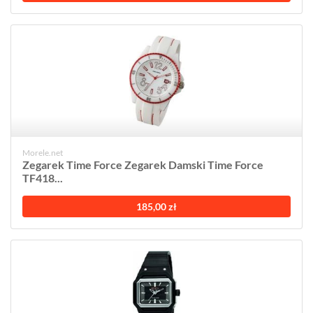
Morele.net
Zegarek Time Force Zegarek Damski Time Force
TF418...
185,00 zł