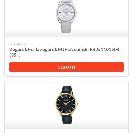
Morele.net
Zegarek Furla zegarek FURLA damski R4251101504
(35...
510,00 zł