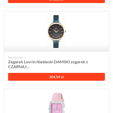
Morele.net
Zegarek Lovrin Niebieski DAMSKI zegarek z
CZARNĄ t...
304,54 zł