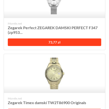
Morele.net
Zegarek Perfect ZEGAREK DAMSKI PERFECT F347
(zp953...
73,77 zł
Morele.net
Zegarek Timex damski TW2T86900 Originals