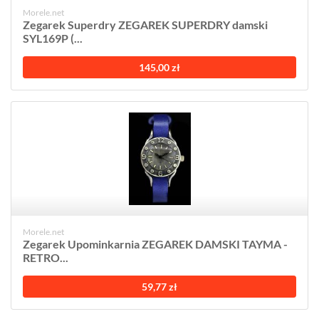
Morele.net
Zegarek Superdry ZEGAREK SUPERDRY damski
SYL169P (...
145,00 zł
Morele.net
Zegarek Upominkarnia ZEGAREK DAMSKI TAYMA -
RETRO...
59,77 zł