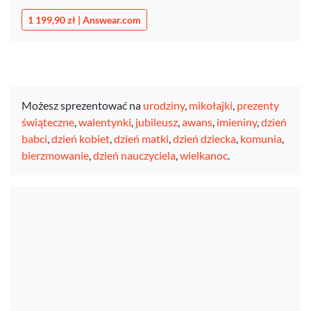
1 199,90 zł | Answear.com
Możesz sprezentować na
urodziny
,
mikołajki
,
prezenty
świąteczne
,
walentynki
,
jubileusz
,
awans
,
imieniny
,
dzień
babci
,
dzień kobiet
,
dzień matki
,
dzień dziecka
,
komunia
,
bierzmowanie
,
dzień nauczyciela
,
wielkanoc
.