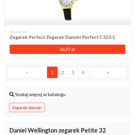
Morele.net
Zegarek Perfect Zegarek Damski Perfect C323-C
62,77 zł
«
1
2
3
4
»
Szukaj więcej w katalogu
Zegarek damski
Daniel Wellington zegarek Petite 32