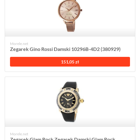
Morele.net
Zegarek Gino Rossi Damski 10296B-4D2 (380929)
151,05 zł
Morele.net
Zegarek Glam Rock Zegarek Damski Glam Rock