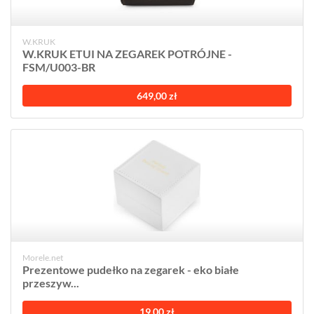
W.KRUK
W.KRUK ETUI NA ZEGAREK POTRÓJNE -
FSM/U003-BR
649,00 zł
Morele.net
Prezentowe pudełko na zegarek - eko białe
przeszyw...
19,00 zł