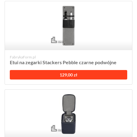
FabrykaForm.pl
Etui na zegarki Stackers Pebble czarne podwójne
129,00 zł