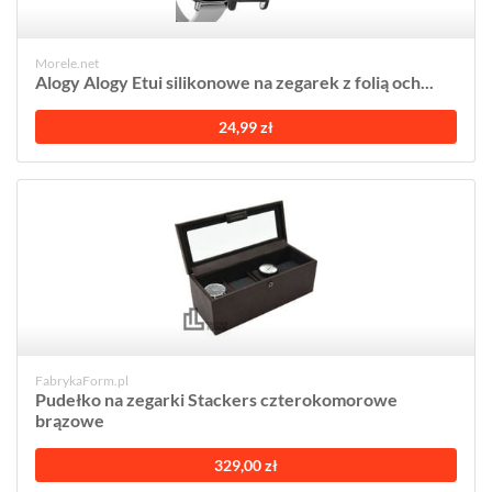
Morele.net
Alogy Alogy Etui silikonowe na zegarek z folią och...
24,99 zł
FabrykaForm.pl
Pudełko na zegarki Stackers czterokomorowe
brązowe
329,00 zł