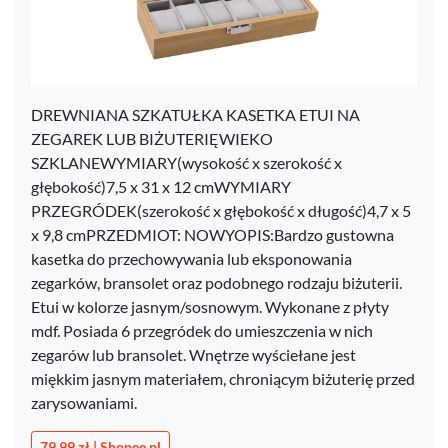
DREWNIANA SZKATUŁKA KASETKA ETUI NA
ZEGAREK LUB BIŻUTERIĘWIEKO
SZKLANEWYMIARY(wysokość x szerokość x
głębokość)7,5 x 31 x 12 cmWYMIARY
PRZEGRÓDEK(szerokość x głębokość x długość)4,7 x 5
x 9,8 cmPRZEDMIOT: NOWYOPIS:Bardzo gustowna
kasetka do przechowywania lub eksponowania
zegarków, bransolet oraz podobnego rodzaju biżuterii.
Etui w kolorze jasnym/sosnowym. Wykonane z płyty
mdf. Posiada 6 przegródek do umieszczenia w nich
zegarów lub bransolet. Wnętrze wyściełane jest
miękkim jasnym materiałem, chroniącym biżuterię przed
zarysowaniami.
79,99 zł | Shopee.pl