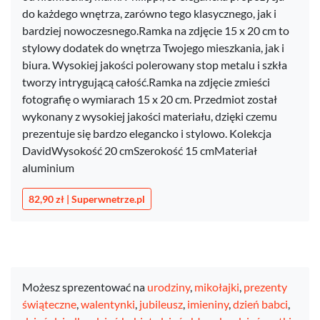
do każdego wnętrza, zarówno tego klasycznego, jak i
bardziej nowoczesnego.Ramka na zdjęcie 15 x 20 cm to
stylowy dodatek do wnętrza Twojego mieszkania, jak i
biura. Wysokiej jakości polerowany stop metalu i szkła
tworzy intrygującą całość.Ramka na zdjęcie zmieści
fotografię o wymiarach 15 x 20 cm. Przedmiot został
wykonany z wysokiej jakości materiału, dzięki czemu
prezentuje się bardzo elegancko i stylowo. Kolekcja
DavidWysokość 20 cmSzerokość 15 cmMateriał
aluminium
82,90 zł | Superwnetrze.pl
Możesz sprezentować na
urodziny
,
mikołajki
,
prezenty
świąteczne
,
walentynki
,
jubileusz
,
imieniny
,
dzień babci
,