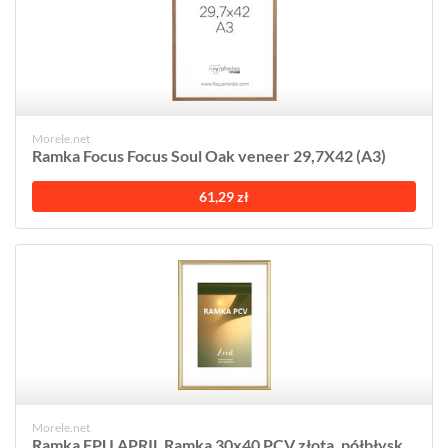
Morele.net
Ramka Focus Focus Soul Oak veneer 29,7X42 (A3)
61,29 zł
Morele.net
Ramka FPU APRIL Ramka 30x40 PCV złota, półbłysk