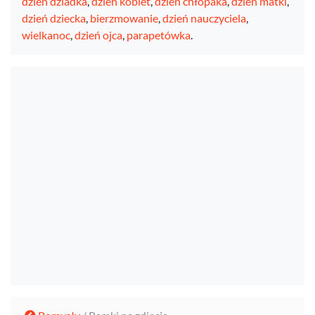
dzień dziadka
,
dzień kobiet
,
dzień chłopaka
,
dzień matki
,
dzień dziecka
,
bierzmowanie
,
dzień nauczyciela
,
wielkanoc
,
dzień ojca
,
parapetówka
.