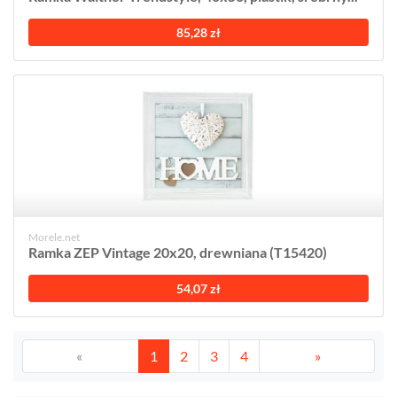
85,28 zł
Morele.net
Ramka ZEP Vintage 20x20, drewniana (T15420)
54,07 zł
«
1
2
3
4
»