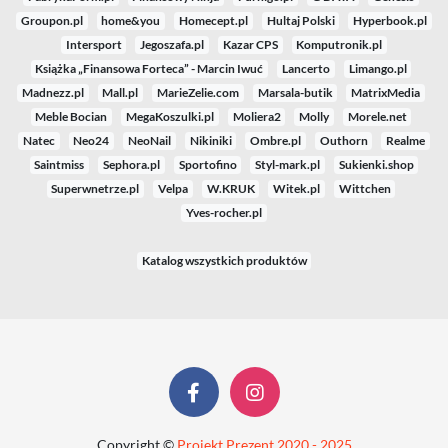
Groupon.pl
home&you
Homecept.pl
Hultaj Polski
Hyperbook.pl
Intersport
Jegoszafa.pl
Kazar CPS
Komputronik.pl
Książka „Finansowa Forteca” - Marcin Iwuć
Lancerto
Limango.pl
Madnezz.pl
Mall.pl
MarieZelie.com
Marsala-butik
MatrixMedia
Meble Bocian
MegaKoszulki.pl
Moliera2
Molly
Morele.net
Natec
Neo24
NeoNail
Nikiniki
Ombre.pl
Outhorn
Realme
Saintmiss
Sephora.pl
Sportofino
Styl-mark.pl
Sukienki.shop
Superwnetrze.pl
Velpa
W.KRUK
Witek.pl
Wittchen
Yves-rocher.pl
Katalog wszystkich produktów
Copyright ©
Projekt Prezent 2020 - 2025