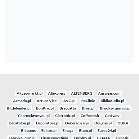
Akces-markt.pl
Aliexpress
ALTENBERG
Answear.com
Armodo.pl
Arturo Vicci
AVG.pl
BeClinic
BibliaAudio.pl
Bitdefender.pl
BonPrix.pl
Braccatta
Bron.pl
Brooks-running.pl
Charmelovesyou.pl
Clatronic.pl
Coffeedesk
Costway
Decathlon.pl
Decoratore.pl
Dekoracje irys
Douglas.pl
DUKA
E-baseus
Edinos.pl
Emaga
Etam.pl
Europ24.pl
FabrykaForm.pl
Finansowy Ninja
Furnigo.pl
G DATA
Genesis