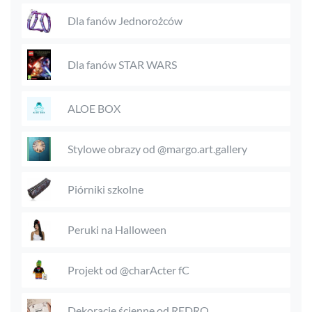
Dla fanów Jednorożców
Dla fanów STAR WARS
ALOE BOX
Stylowe obrazy od @margo.art.gallery
Piórniki szkolne
Peruki na Halloween
Projekt od @charActer fC
Dekoracje ścienne od REDRO