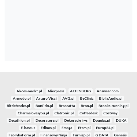
Akces-markt.pl
Aliexpress
ALTENBERG
Answear.com
Armodo.pl
Arturo Vicci
AVG.pl
BeClinic
BibliaAudio.pl
Bitdefender.pl
BonPrix.pl
Braccatta
Bron.pl
Brooks-running.pl
Charmelovesyou.pl
Clatronic.pl
Coffeedesk
Costway
Decathlon.pl
Decoratore.pl
Dekoracje irys
Douglas.pl
DUKA
E-baseus
Edinos.pl
Emaga
Etam.pl
Europ24.pl
FabrykaForm.pl
Finansowy Ninja
Furnigo.pl
G DATA
Genesis