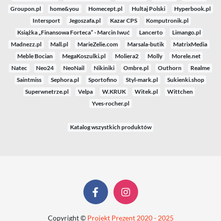
Groupon.pl
home&you
Homecept.pl
Hultaj Polski
Hyperbook.pl
Intersport
Jegoszafa.pl
Kazar CPS
Komputronik.pl
Książka „Finansowa Forteca” - Marcin Iwuć
Lancerto
Limango.pl
Madnezz.pl
Mall.pl
MarieZelie.com
Marsala-butik
MatrixMedia
Meble Bocian
MegaKoszulki.pl
Moliera2
Molly
Morele.net
Natec
Neo24
NeoNail
Nikiniki
Ombre.pl
Outhorn
Realme
Saintmiss
Sephora.pl
Sportofino
Styl-mark.pl
Sukienki.shop
Superwnetrze.pl
Velpa
W.KRUK
Witek.pl
Wittchen
Yves-rocher.pl
Katalog wszystkich produktów
Copyright ©
Projekt Prezent 2020 - 2025