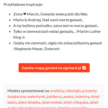
Przykładowe inspiracje:
Zosia ❤ Marcin, Gwiazdy świecą dziś dla Was
Marta & Andrzej, Nad nami morze gwiazd...
A my byliśmy pośrodku, zanurzeni w morzu gwiazd...
Tylko w ciemnościach widać gwiazdy... /Martin Luther
King Jr.
Gdyby nie ciemność, nigdy nie zobaczylibyśmy gwiazd.
/Stephenie Meyer, Zmierzch
Zamów mapę gwiazd na zgwiazd.pl
Możesz sprezentować na
urodziny
,
mikołajki
,
prezenty
świąteczne
,
walentynki
,
jubileusz
,
awans
,
imieniny
,
dzień
babci
,
dzień dziadka
,
dzień kobiet
,
dzień chłopaka
,
dzień
matki
,
dzień dziecka
,
komunia
,
chrzciny
,
narodziny
,