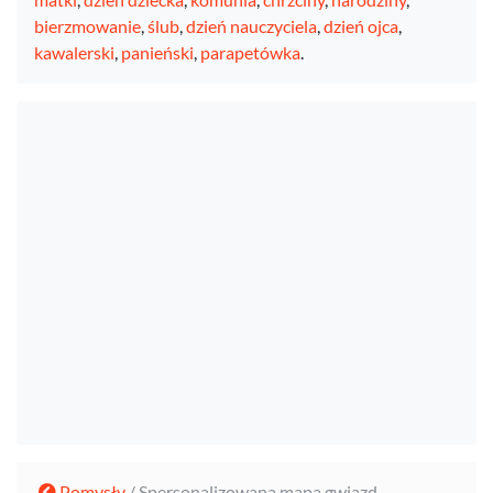
bierzmowanie
,
ślub
,
dzień nauczyciela
,
dzień ojca
,
kawalerski
,
panieński
,
parapetówka
.
Pomysły
/ Spersonalizowana mapa gwiazd