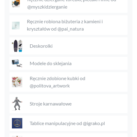
@myszkidzierganie
Ręcznie robiona biżuteria z kamieni i
kryształów od @pai_natura
Deskorolki
Modele do sklejania
Ręcznie zdobione kubki od
@politova_artwork
Stroje karnawałowe
Tablice manipulacyjne od @igrako.pl