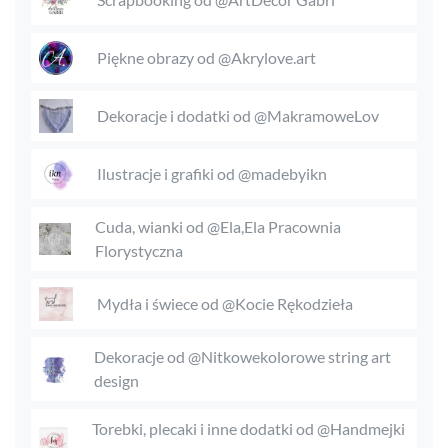
Piękne obrazy od @Akrylove.art
Dekoracje i dodatki od @MakramoweLov
Ilustracje i grafiki od @madebyikn
Cuda, wianki od @Ela,Ela Pracownia
Florystyczna
Mydła i świece od @Kocie Rękodzieła
Dekoracje od @Nitkowekolorowe string art
design
Torebki, plecaki i inne dodatki od @Handmejki