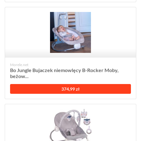
Morele.net
Bo Jungle Bujaczek niemowlęcy B-Rocker Moby,
beżow...
374,99 zł