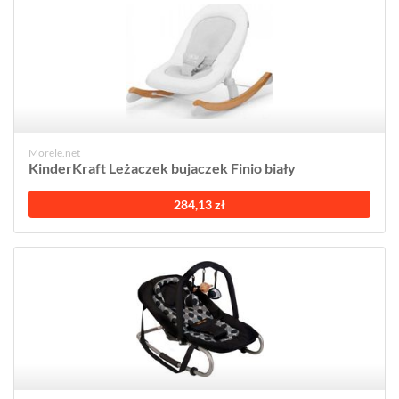
Morele.net
KinderKraft Leżaczek bujaczek Finio biały
284,13 zł