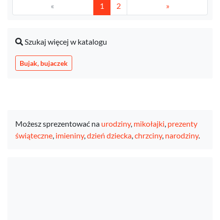
«
1
2
»
Szukaj więcej w katalogu
Bujak, bujaczek
Możesz sprezentować na
urodziny
,
mikołajki
,
prezenty
świąteczne
,
imieniny
,
dzień dziecka
,
chrzciny
,
narodziny
.