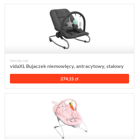
Morele.net
vidaXL Bujaczek niemowlęcy, antracytowy, stalowy
274,15 zł