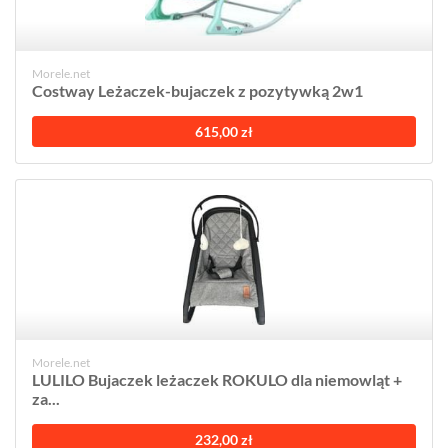
Morele.net
Costway Leżaczek-bujaczek z pozytywką 2w1
615,00 zł
Morele.net
LULILO Bujaczek leżaczek ROKULO dla niemowląt +
za...
232,00 zł