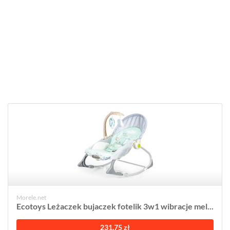
Morele.net
Ecotoys Leżaczek bujaczek fotelik 3w1 wibracje mel...
231,75 zł