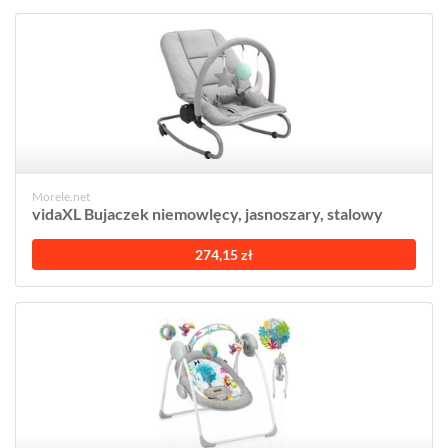
Morele.net
vidaXL Bujaczek niemowlęcy, jasnoszary, stalowy
274,15 zł