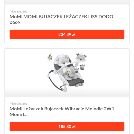
Morele.net
MoMi MOMI BUJACZEK LEŻACZEK LISS DODO
0669
234,39 zł
Morele.net
MoMi Leżaczek Bujaczek Wibracje Melodie 2W1
Momi L...
185,80 zł