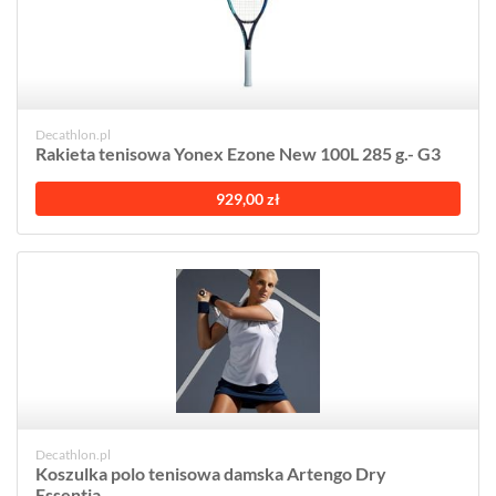
Decathlon.pl
Rakieta tenisowa Yonex Ezone New 100L 285 g.- G3
929,00 zł
Decathlon.pl
Koszulka polo tenisowa damska Artengo Dry
Essentia...