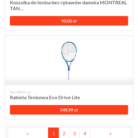
Koszulka do tenisa bez rękawów damska MONTREAL
TAN...
90,00 zł
Decathlon.pl
Rakieta Tenisowa Evo Drive Lite
549,99 zł
«
1
2
3
4
»