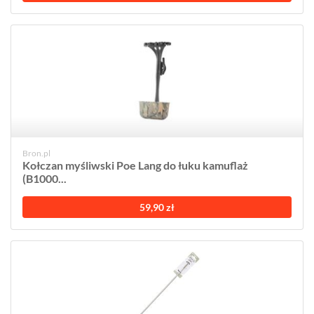
Bron.pl
Kołczan myśliwski Poe Lang do łuku kamuflaż
(B1000...
59,90 zł