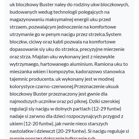
uk bloczkowy Buster naley do rodziny ukw bloczkowych,
budowanych wedug technologii polegajcych na
magazynowaniu maksymalnej energii uku przed
strzaem, pozwalajcym jednoczenie na komfortowe
utrzymanie go w penym nacigu przez strzelca.System
bloczkw, ciciwy oraz kabli pozwala na komfortowe
dopasowanie siy uku do strzelca, precyzyjne mierzenie
oraz strza. Majdan uku wykonany jest z niezwykle
wytrzymaego, hartowanego aluminium. Ramiona uku to
mieszanka wkien i kompozytw, kadorazowo stanowica
tajemnic producenta. uk wykonany jest w modnej
kolorystyce czarno-czerwonej.Przeznaczenie ukuuk
bloczkowy Buster przeznaczony jest gwnie dla
najmodszych ucznikw oraz pci piknej. Dziki szerokiej
regulacji siy nacigu w dolnych partiach (12-29 funtw)
nadaje si zarwno dla dzieci rozpoczynajcych przygod z
ukiem (12-20 funtw), jak rwnie nieco starszych
nastolatkw i dziewczt (20-29 funtw). Si nacigu reguluje si
pynnie poprzez dokrcanie/odkrcanie rub