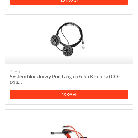
Bron.pl
System bloczkowy Poe Lang do łuku Kirupira (CO-
013...
59,99 zł