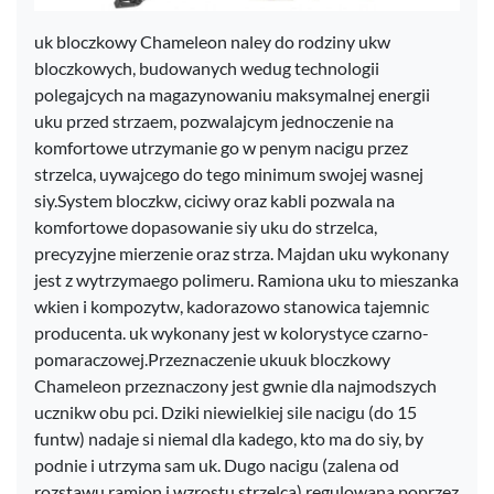
uk bloczkowy Chameleon naley do rodziny ukw
bloczkowych, budowanych wedug technologii
polegajcych na magazynowaniu maksymalnej energii
uku przed strzaem, pozwalajcym jednoczenie na
komfortowe utrzymanie go w penym nacigu przez
strzelca, uywajcego do tego minimum swojej wasnej
siy.System bloczkw, ciciwy oraz kabli pozwala na
komfortowe dopasowanie siy uku do strzelca,
precyzyjne mierzenie oraz strza. Majdan uku wykonany
jest z wytrzymaego polimeru. Ramiona uku to mieszanka
wkien i kompozytw, kadorazowo stanowica tajemnic
producenta. uk wykonany jest w kolorystyce czarno-
pomaraczowej.Przeznaczenie ukuuk bloczkowy
Chameleon przeznaczony jest gwnie dla najmodszych
ucznikw obu pci. Dziki niewielkiej sile nacigu (do 15
funtw) nadaje si niemal dla kadego, kto ma do siy, by
podnie i utrzyma sam uk. Dugo nacigu (zalena od
rozstawu ramion i wzrostu strzelca) regulowana poprzez