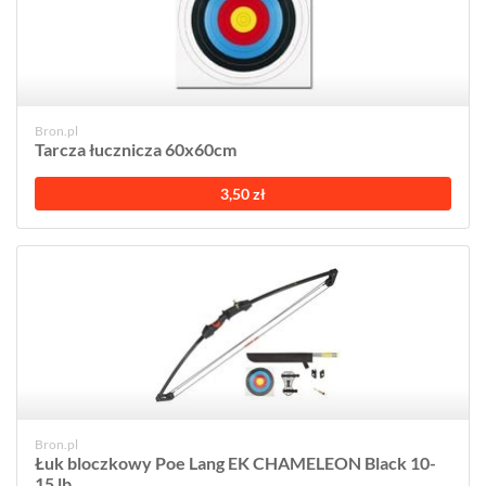
Bron.pl
Tarcza łucznicza 60x60cm
3,50 zł
Bron.pl
Łuk bloczkowy Poe Lang EK CHAMELEON Black 10-
15 lb...