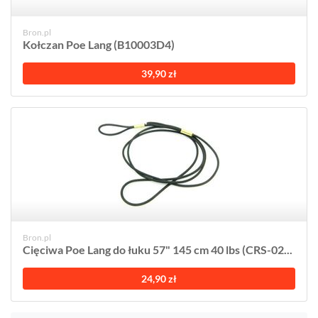
Bron.pl
Kołczan Poe Lang (B10003D4)
39,90 zł
Bron.pl
Cięciwa Poe Lang do łuku 57" 145 cm 40 lbs (CRS-02...
24,90 zł