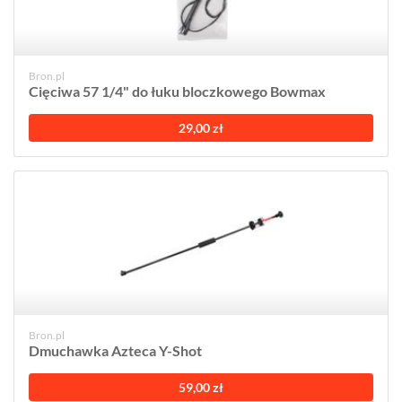
Bron.pl
Cięciwa 57 1/4" do łuku bloczkowego Bowmax
29,00 zł
Bron.pl
Dmuchawka Azteca Y-Shot
59,00 zł