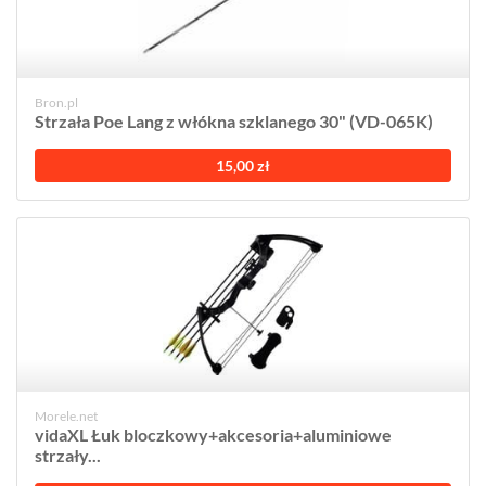
Bron.pl
Strzała Poe Lang z włókna szklanego 30" (VD-065K)
15,00 zł
Morele.net
vidaXL Łuk bloczkowy+akcesoria+aluminiowe
strzały...