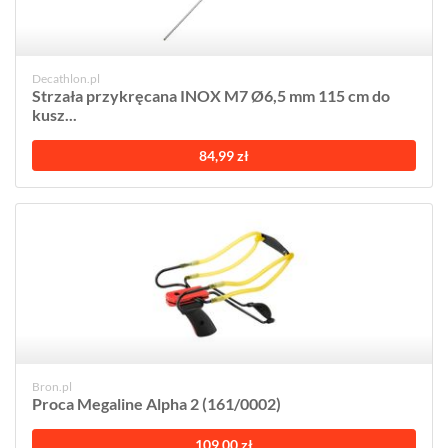
Decathlon.pl
Strzała przykręcana INOX M7 Ø6,5 mm 115 cm do
kusz...
84,99 zł
Bron.pl
Proca Megaline Alpha 2 (161/0002)
109,00 zł