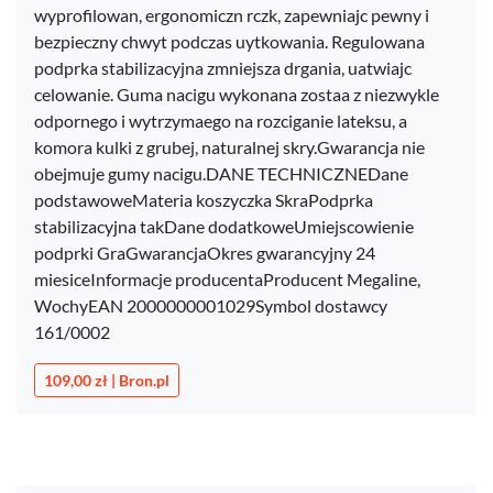
wyprofilowan, ergonomiczn rczk, zapewniajc pewny i
bezpieczny chwyt podczas uytkowania. Regulowana
podprka stabilizacyjna zmniejsza drgania, uatwiajc
celowanie. Guma nacigu wykonana zostaa z niezwykle
odpornego i wytrzymaego na rozciganie lateksu, a
komora kulki z grubej, naturalnej skry.Gwarancja nie
obejmuje gumy nacigu.DANE TECHNICZNEDane
podstawoweMateria koszyczka SkraPodprka
stabilizacyjna takDane dodatkoweUmiejscowienie
podprki GraGwarancjaOkres gwarancyjny 24
miesiceInformacje producentaProducent Megaline,
WochyEAN 2000000001029Symbol dostawcy
161/0002
109,00 zł | Bron.pl