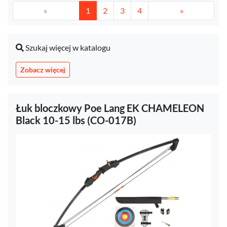
«
1
2
3
4
»
Szukaj więcej w katalogu
Zobacz więcej
Łuk bloczkowy Poe Lang EK CHAMELEON
Black 10-15 lbs (CO-017B)