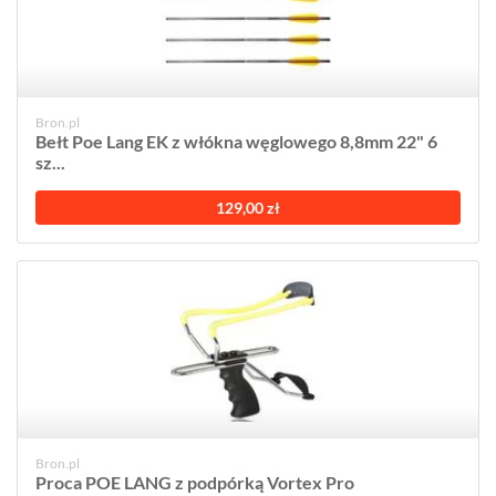
Bron.pl
Bełt Poe Lang EK z włókna węglowego 8,8mm 22" 6
sz...
129,00 zł
Bron.pl
Proca POE LANG z podpórką Vortex Pro