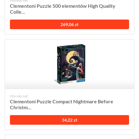
Morele.net
Clementoni Puzzle 500 elementów High Quality
Colle...
269,06 zł
Morele.net
Clementoni Puzzle Compact Nightmare Before
Christm...
34,22 zł