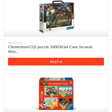
Morele.net
Clementoni CLE puzzle 1000 Brief Case Jurassic
Wor...
44,17 zł