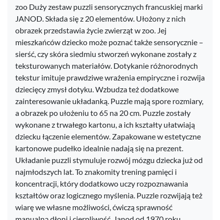
zoo Duży zestaw puzzli sensorycznych francuskiej marki
JANOD. Składa się z 20 elementów. Ułożony z nich
obrazek przedstawia życie zwierząt w zoo. Jej
mieszkańców dziecko może poznać także sensorycznie –
sierść, czy skóra siedmiu stworzeń wykonane zostały z
teksturowanych materiałów. Dotykanie różnorodnych
tekstur imituje prawdziwe wrażenia empiryczne i rozwija
dziecięcy zmysł dotyku. Wzbudza też dodatkowe
zainteresowanie układanką. Puzzle mają spore rozmiary,
a obrazek po ułożeniu to 65 na 20 cm. Puzzle zostały
wykonane z trwałego kartonu, a ich kształty ułatwiają
dziecku łączenie elementów. Zapakowane w estetyczne
kartonowe pudełko idealnie nadają się na prezent.
Układanie puzzli stymuluje rozwój mózgu dziecka już od
najmłodszych lat. To znakomity trening pamięci i
koncentracji, który dodatkowo uczy rozpoznawania
kształtów oraz logicznego myślenia. Puzzle rozwijają też
wiarę we własne możliwości, ćwiczą sprawność
manualną dłoni i cierpliwość. Janod od 1970 roku