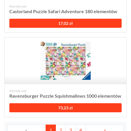
Morele.net
Castorland Puzzle Safari Adventure 180 elementów
17,02 zł
Morele.net
Ravensburger Puzzle Squishmallows 1000 elementów
73,23 zł
«
1
2
3
4
»