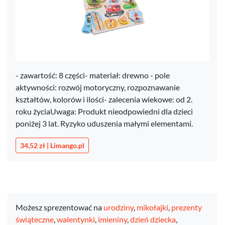
- zawartość: 8 części- materiał: drewno - pole
aktywności: rozwój motoryczny, rozpoznawanie
kształtów, kolorów i ilości- zalecenia wiekowe: od 2.
roku życiaUwaga: Produkt nieodpowiedni dla dzieci
poniżej 3 lat. Ryzyko uduszenia małymi elementami.
34,52 zł | Limango.pl
Możesz sprezentować na
urodziny
,
mikołajki
,
prezenty
świąteczne
,
walentynki
,
imieniny
,
dzień dziecka
,