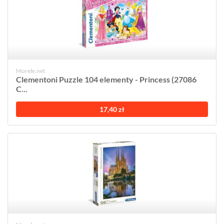
Morele.net
Clementoni Puzzle 104 elementy - Princess (27086
C...
17,40 zł