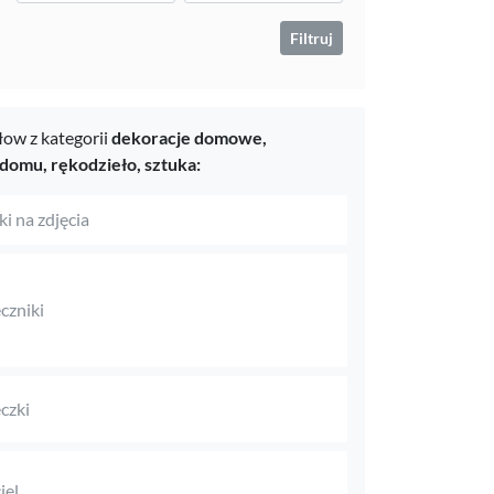
Filtruj
ow z kategorii
dekoracje domowe,
 domu,
rękodzieło,
sztuka:
i na zdjęcia
czniki
czki
iel