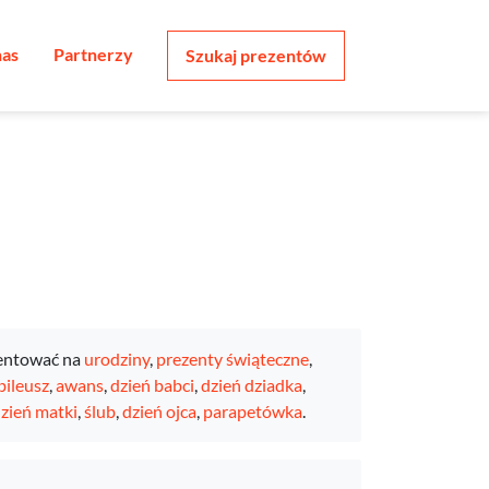
nas
Partnerzy
Szukaj prezentów
entować na
urodziny
,
prezenty świąteczne
,
bileusz
,
awans
,
dzień babci
,
dzień dziadka
,
zień matki
,
ślub
,
dzień ojca
,
parapetówka
.