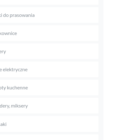
i do prasowania
kownice
ery
le elektryczne
oty kuchenne
dery, miksery
aki