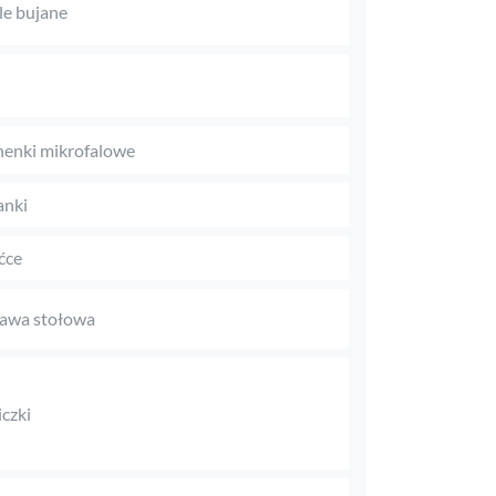
le bujane
enki mikrofalowe
anki
ćce
awa stołowa
czki