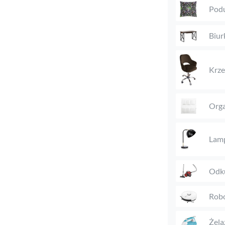
Podu
Biur
Krze
Orga
Lam
Odk
Robo
Żela