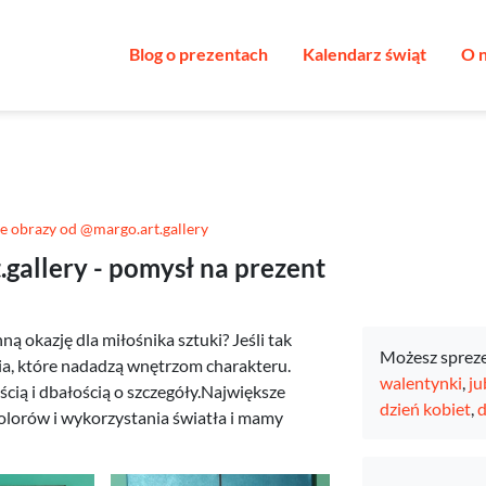
Blog o prezentach
Kalendarz świąt
O 
e obrazy od @margo.art.gallery
gallery - pomysł na prezent
ą okazję dla miłośnika sztuki? Jeśli tak
Możesz sprez
a, które nadadzą wnętrzom charakteru.
walentynki
,
ju
ścią i dbałością o szczegóły.Największe
dzień kobiet
,
d
kolorów i wykorzystania światła i mamy