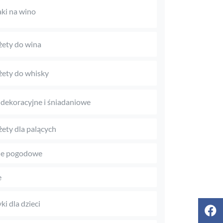
aki na wino
ety do wina
ety do whisky
 dekoracyjne i śniadaniowe
ety dla palących
je pogodowe
e
ki dla dzieci