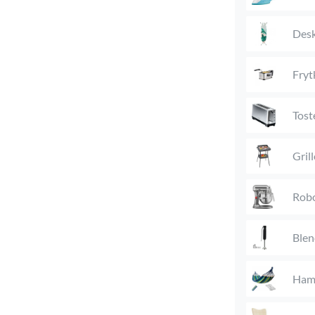
Desk
Fryt
Tost
Gril
Rob
Blen
Ham