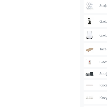
Stoj
Gadż
Gadż
Tace
Gadż
Stac
Koc
Kocy