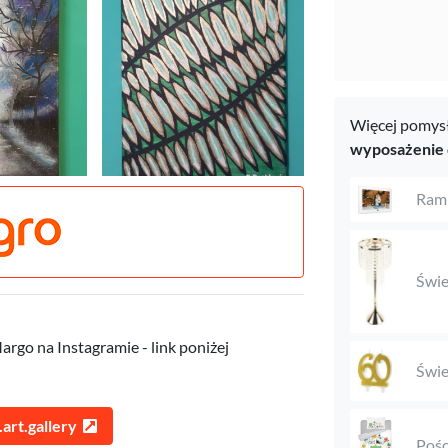
Więcej pomysł
wyposażenie
Ramk
Świe
rgo na Instagramie - link poniżej
Świe
art.gallery
Pośc