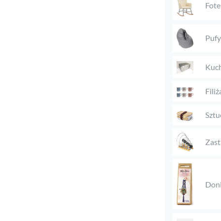
Fote
Pufy
Kuch
Filiż
Sztu
Zast
Doni