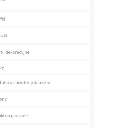
fki
szki
rki dekoracyjne
py
tułki na biżuterię damskie
ony
aki na parasole