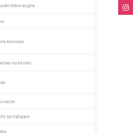
szki dekoracyjne
ka
sła biurowe
nizer na biurko
pki
urzacze
ty sprzątające
zka