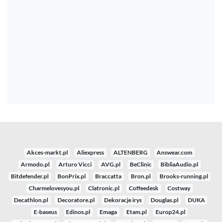
Akces-markt.pl
Aliexpress
ALTENBERG
Answear.com
Armodo.pl
Arturo Vicci
AVG.pl
BeClinic
BibliaAudio.pl
Bitdefender.pl
BonPrix.pl
Braccatta
Bron.pl
Brooks-running.pl
Charmelovesyou.pl
Clatronic.pl
Coffeedesk
Costway
Decathlon.pl
Decoratore.pl
Dekoracje irys
Douglas.pl
DUKA
E-baseus
Edinos.pl
Emaga
Etam.pl
Europ24.pl