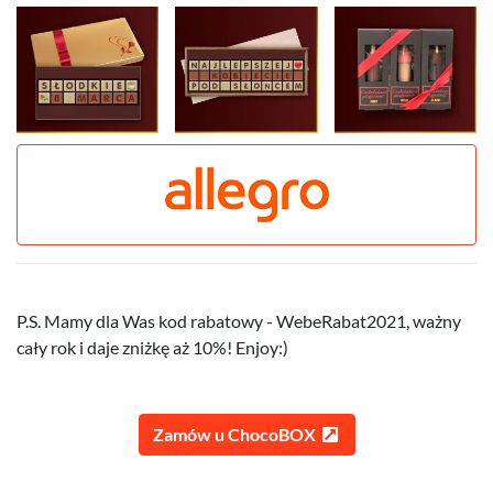
P.S. Mamy dla Was kod rabatowy - WebeRabat2021, ważny
cały rok i daje zniżkę aż 10%! Enjoy:)
Zamów u ChocoBOX