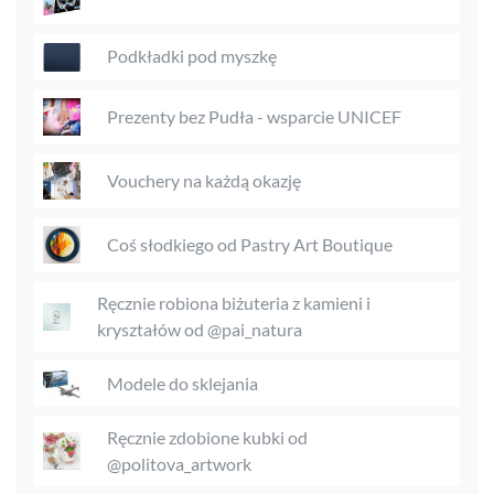
Podkładki pod myszkę
Prezenty bez Pudła - wsparcie UNICEF
Vouchery na każdą okazję
Coś słodkiego od Pastry Art Boutique
Ręcznie robiona biżuteria z kamieni i
kryształów od @pai_natura
Modele do sklejania
Ręcznie zdobione kubki od
@politova_artwork