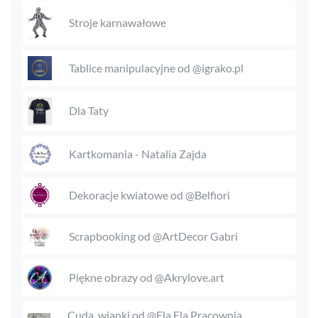
Stroje karnawałowe
Tablice manipulacyjne od @igrako.pl
Dla Taty
Kartkomania - Natalia Zajda
Dekoracje kwiatowe od @Belfiori
Scrapbooking od @ArtDecor Gabri
Piękne obrazy od @Akrylove.art
Cuda, wianki od @Ela,Ela Pracownia