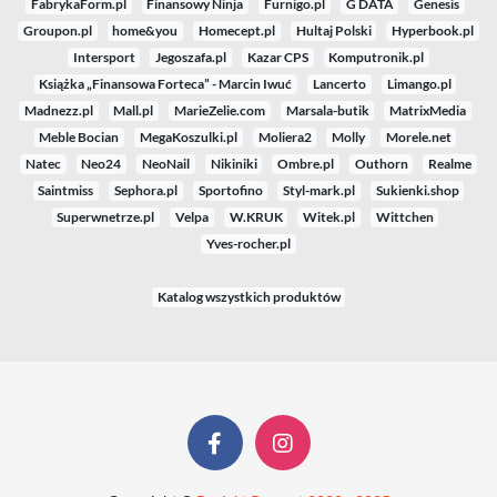
FabrykaForm.pl
Finansowy Ninja
Furnigo.pl
G DATA
Genesis
Groupon.pl
home&you
Homecept.pl
Hultaj Polski
Hyperbook.pl
Intersport
Jegoszafa.pl
Kazar CPS
Komputronik.pl
Książka „Finansowa Forteca” - Marcin Iwuć
Lancerto
Limango.pl
Madnezz.pl
Mall.pl
MarieZelie.com
Marsala-butik
MatrixMedia
Meble Bocian
MegaKoszulki.pl
Moliera2
Molly
Morele.net
Natec
Neo24
NeoNail
Nikiniki
Ombre.pl
Outhorn
Realme
Saintmiss
Sephora.pl
Sportofino
Styl-mark.pl
Sukienki.shop
Superwnetrze.pl
Velpa
W.KRUK
Witek.pl
Wittchen
Yves-rocher.pl
Katalog wszystkich produktów