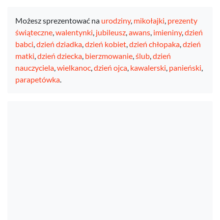
Możesz sprezentować na
urodziny
,
mikołajki
,
prezenty
świąteczne
,
walentynki
,
jubileusz
,
awans
,
imieniny
,
dzień
babci
,
dzień dziadka
,
dzień kobiet
,
dzień chłopaka
,
dzień
matki
,
dzień dziecka
,
bierzmowanie
,
ślub
,
dzień
nauczyciela
,
wielkanoc
,
dzień ojca
,
kawalerski
,
panieński
,
parapetówka
.