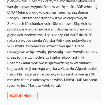
pierwowzoru Rosomak otrzymał możliwość pływania a
wersję bojową wyposażono w wieżę Hitfist 30P włoskiej
OTO Melara, produkowaną na licencji przez Bumar
Łabędy. Sam transporter powstaje w Wojskowych
Zakładach Mechanicznych z Siemianowic Śląskich na
podstawie wieloletniej licencji, dającej nam prawo do
głębokich modernizacji i sprzedaży. Od 2005 do 2020
roku, na wyposażeniu Wojska Polskiego pojawiło się
903 sztuki Rosomaka w różnych wersjach. Prace
rozwojowe wciąż trwają i powstają nowe wersje.Lubiany
przez żołnierzy, modelarzy i miłośników techniki
Rosomak miał możliwość sprawdzić się w warunkach
bojowych misji naszego wojska w Czadzie, Afganistanie i
Iraku. Na naszej grafice rasowy drapieżnik w wersji z 30
mm działkiem osadzonym na wieży Hitfist-30P.Autorem
rysunku jest Mariusz Felek Foltak.
50,00 zł | Nikiniki