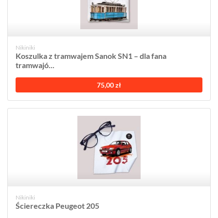
Nikiniki
Koszulka z tramwajem Sanok SN1 – dla fana
tramwajó...
75,00 zł
Nikiniki
Ściereczka Peugeot 205