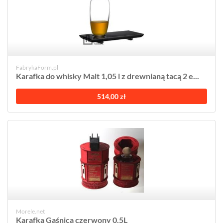
FabrykaForm.pl
Karafka do whisky Malt 1,05 l z drewnianą tacą 2 e...
514,00 zł
Morele.net
Karafka Gaśnica czerwony 0.5L