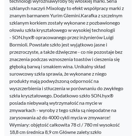
technologi wyróżniawyroby tej włoskiej marki. Seria
szklanych naczyń Mixology to efekt współpracy marki z
znanym barmanem Yurim Glemini.Karafka z szczelnym
szklanym korkiem zostały wykonane z pozbawionego
ołowiu szkła kryształowego w wysokiej technologii
- SON.hyx® opracowanego przez inżynierów Luigi
Bormioli. Powstałe szkło jest wyjątkowo jasne i
przezroczyste, a także dźwięczne - co nie pozostaje bez
znaczenia podczas wznoszenia toastów i cieszenia się
głęboką barwą i smakiem wina. Unikalny skład
surowcowy szkła sprawia, że wykonane z niego
produkty mają podwyższoną odporność na
wyszczerbienia i stłuczenia w porównaniu do zwykłego
szkła kryształowego. Dodatkowo szkło SON.hyx®
posiada niebywałą wytrzymałość na mycie w
zmywarkach - wyroby z tego szkła są niepodatne na
zarysowania aż do 4000 cykli mycia w zmywarce!
Wymiary: objętość całkowita 78 cl / 780 ml wysokość
18,8 cm średnica 8,9 cm Główne zalety:szkło