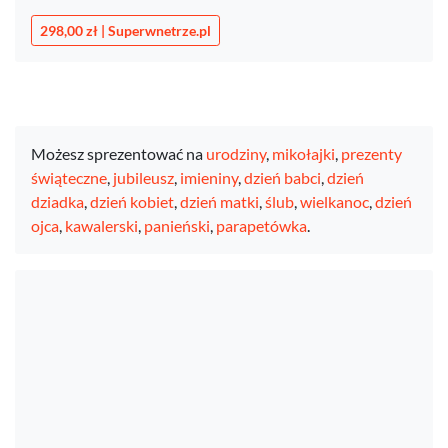
298,00 zł | Superwnetrze.pl
Możesz sprezentować na
urodziny
,
mikołajki
,
prezenty
świąteczne
,
jubileusz
,
imieniny
,
dzień babci
,
dzień
dziadka
,
dzień kobiet
,
dzień matki
,
ślub
,
wielkanoc
,
dzień
ojca
,
kawalerski
,
panieński
,
parapetówka
.