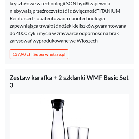
kryształowe w technologii SON.hyx® zapewnia
niebywałą przeźroczystość i dźwięcznośćTITANIUM
Reinforced - opatentowana nanotechnologia
zapewniająca trwałość nóżek kieliszkówgwarantowana
do 4000 cykli mycia w zmywarce odporność na brak
zarysowańwyprodukowane we Włoszech
137,90 zł | Superwnetrze.pl
Zestaw karafka + 2 szklanki WMF Basic Set
3