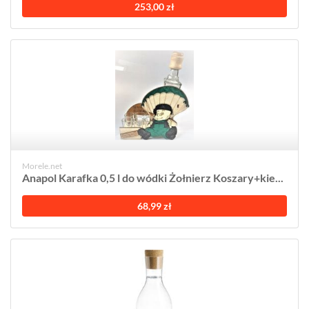
253,00 zł
Morele.net
Anapol Karafka 0,5 l do wódki Żołnierz Koszary+kie...
68,99 zł