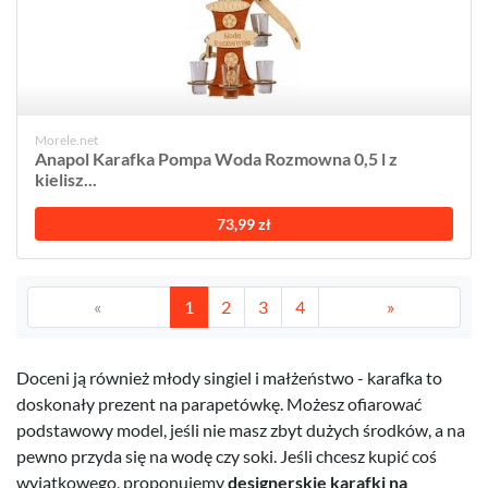
Morele.net
Anapol Karafka Pompa Woda Rozmowna 0,5 l z
kielisz...
73,99 zł
«
1
2
3
4
»
Doceni ją również młody singiel i małżeństwo - karafka to
doskonały prezent na parapetówkę. Możesz ofiarować
podstawowy model, jeśli nie masz zbyt dużych środków, a na
pewno przyda się na wodę czy soki. Jeśli chcesz kupić coś
wyjątkowego, proponujemy
designerskie karafki na