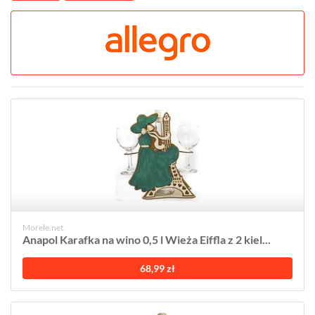
Morele.net
Anapol Karafka na wino 0,5 l Wieża Eiffla z 2 kiel...
68,99 zł