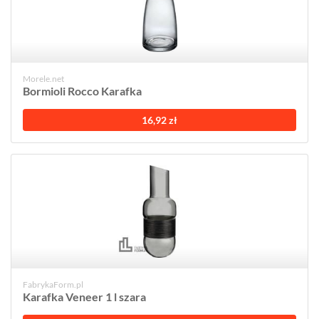
Morele.net
Bormioli Rocco Karafka
16,92 zł
FabrykaForm.pl
Karafka Veneer 1 l szara