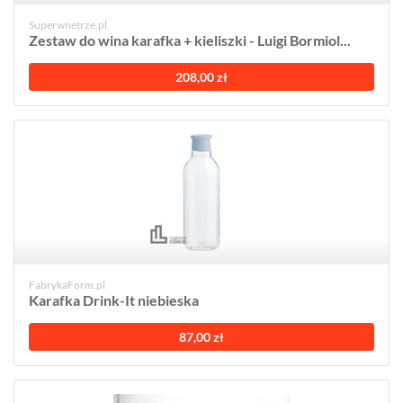
Superwnetrze.pl
Zestaw do wina karafka + kieliszki - Luigi Bormiol...
208,00 zł
FabrykaForm.pl
Karafka Drink-It niebieska
87,00 zł