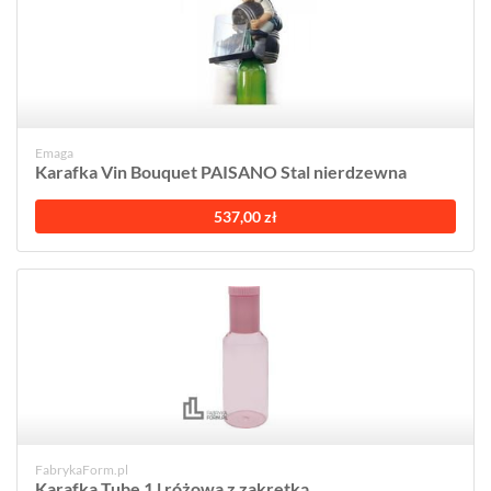
Emaga
Karafka Vin Bouquet PAISANO Stal nierdzewna
537,00 zł
FabrykaForm.pl
Karafka Tube 1 l różowa z zakrętką