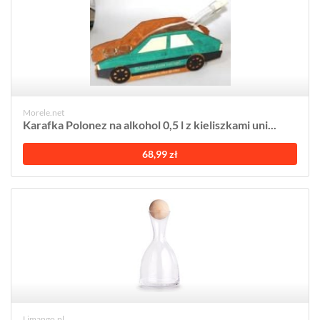
Morele.net
Karafka Polonez na alkohol 0,5 l z kieliszkami uni...
68,99 zł
Limango.pl