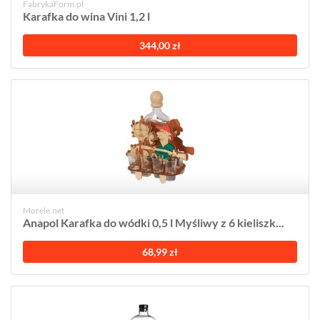
FabrykaForm.pl
Karafka do wina Vini 1,2 l
344,00 zł
Morele.net
Anapol Karafka do wódki 0,5 l Myśliwy z 6 kieliszk...
68,99 zł