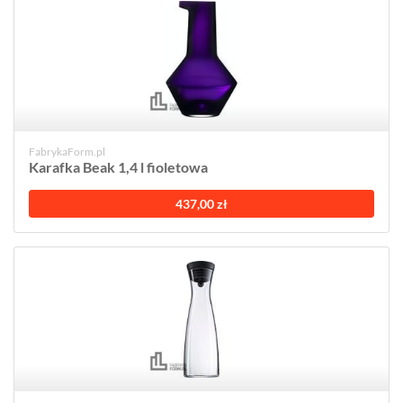
FabrykaForm.pl
Karafka Beak 1,4 l fioletowa
437,00 zł