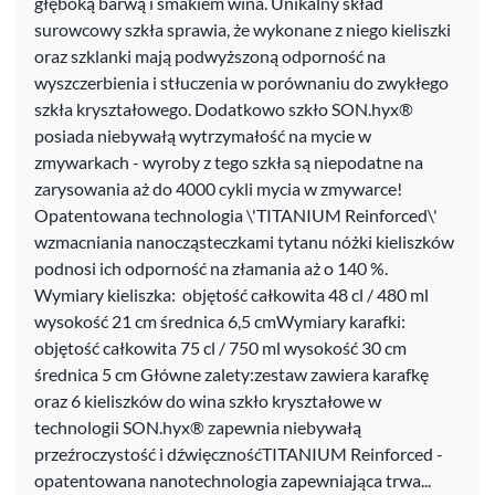
głęboką barwą i smakiem wina. Unikalny skład
surowcowy szkła sprawia, że wykonane z niego kieliszki
oraz szklanki mają podwyższoną odporność na
wyszczerbienia i stłuczenia w porównaniu do zwykłego
szkła kryształowego. Dodatkowo szkło SON.hyx®
posiada niebywałą wytrzymałość na mycie w
zmywarkach - wyroby z tego szkła są niepodatne na
zarysowania aż do 4000 cykli mycia w zmywarce!
Opatentowana technologia \'TITANIUM Reinforced\'
wzmacniania nanocząsteczkami tytanu nóżki kieliszków
podnosi ich odporność na złamania aż o 140 %.
Wymiary kieliszka: objętość całkowita 48 cl / 480 ml
wysokość 21 cm średnica 6,5 cmWymiary karafki:
objętość całkowita 75 cl / 750 ml wysokość 30 cm
średnica 5 cm Główne zalety:zestaw zawiera karafkę
oraz 6 kieliszków do wina szkło kryształowe w
technologii SON.hyx® zapewnia niebywałą
przeźroczystość i dźwięcznośćTITANIUM Reinforced -
opatentowana nanotechnologia zapewniająca trwa...