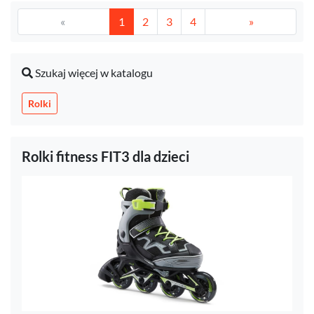
«
1
2
3
4
»
Szukaj więcej w katalogu
Rolki
Rolki fitness FIT3 dla dzieci