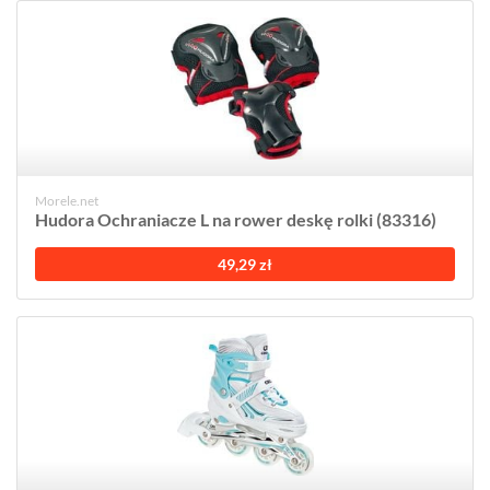
Morele.net
Hudora Ochraniacze L na rower deskę rolki (83316)
49,29 zł