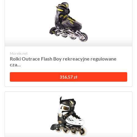
Morele.net
Rolki Outrace Flash Boy rekreacyjne regulowane
cza...
316,57 zł