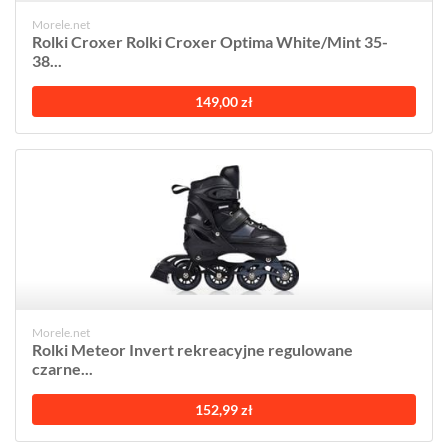
Morele.net
Rolki Croxer Rolki Croxer Optima White/Mint 35-
38...
149,00 zł
Morele.net
Rolki Meteor Invert rekreacyjne regulowane
czarne...
152,99 zł