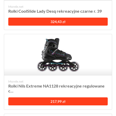
Morele.net
Rolki CoolSlide Lady Desq rekreacyjne czarne r. 39
324,43 zł
Morele.net
Rolki Nils Extreme NA1128 rekreacyjne regulowane
c...
217,99 zł